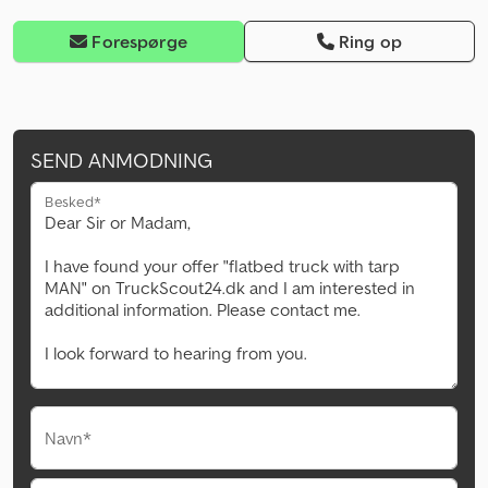
Forespørge
Ring op
SEND ANMODNING
Besked*
Navn*