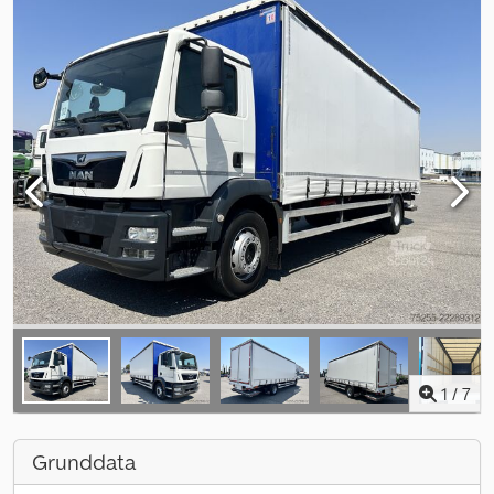
1
/
7
Grunddata