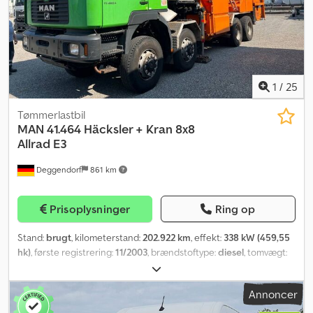
1
/
25
Tømmerlastbil
MAN
41.464 Häcksler + Kran 8x8
Allrad E3
Deggendorf
861 km
Prisoplysninger
Ring op
Stand:
brugt
, kilometerstand:
202.922 km
, effekt:
338 kW (459,55
hk)
, første registrering:
11/2003
, brændstoftype:
diesel
, tomvægt:
31.650 kg
, samlet vægt:
31.650 kg
, akslekonfiguration:
8x8
,
bremser:
motorbremsning
, farve:
grøn
, førerhus:
dagkabine
,
Annoncer
geartype:
mekanisk
, emissionsklasse:
Euro 3
, affjedring:
stål
, antal
sæder:
2
, Udstyr:
ABS, bordincomputer, centrallås,