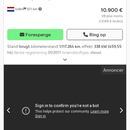
10.900 €
Uden
571 km
VB plus moms
(13.189 € brutto)
Forespørge
Ring op
Stand:
brugt
, kilometerstand:
1.117.264 km
, effekt:
338 kW (459,55
hk)
, første registrering:
01/2011
, brændstoftype:
diesel
,
akslekonfiguration:
6x2
, brændstof:
diesel
, bremser:
retarder
,
førerhus:
sovekabine
, geartype:
automatisk
, emissionsklasse:
Annoncer
Euro 5
, samlet længde:
9.200 mm
, samlet bredde:
2.500 mm
, total
højde:
3.350 mm
, Produktionsår:
2011
, Udstyr:
ABS, airbag,
elektrisk rudehejs, fartpilot, klimaanlæg, retarder, servostyring,
spoiler
, = Yderligere muligheder og ekstraudstyr = - Tagspoiler -
Køleskab - Radio/CD-afspiller - Sovekabine - Solskærm -
Startspærre Dedpfx Abezrmy Sexeck = Yderligere information =
Foraksel: Styrbar Egenvægt: 9.480 kg Referencenummer: 77