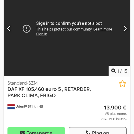
mm
, Produktionsår:
2012
, Udstyr:
ABS, airbag, anden
brændstoftank, elektrisk rudehejs, fartpilot, klimaanlæg,
køleskab, retarder, servostyring, spoiler
, = Yderligere muligheder
og tilbehør = - Tagspoiler - Radio/CD-afspiller - Køje - Solskærm -
Startsspærre Dcodpfx Ajzriicobxjk = Yderligere information =
Dækmål: 315/70 R22,5 Foraksel: Styrbar; affjedring: bladfjeder
Bagaksel: Dobbeltmonterede dæk; affjedring: luftaffjedring
Egenvægt: 8.500 kg Referencenummer: 92
1
/
15
Standard-SZM
DAF
XF 105.460 euro 5 , RETARDER,
PARK CLIMA, FRIGO
13.900 €
Uden
571 km
VB plus moms
(16.819 € brutto)
Forespørge
Ring op