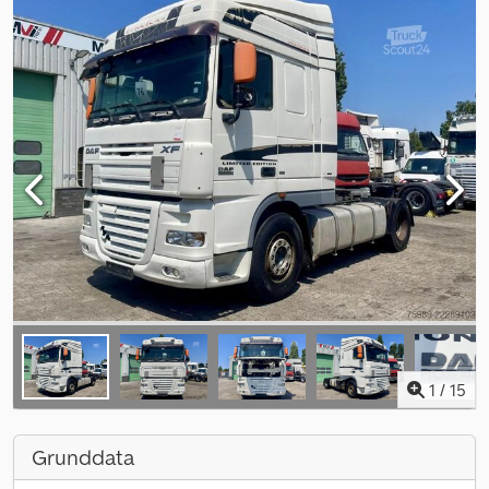
1
/
15
Grunddata