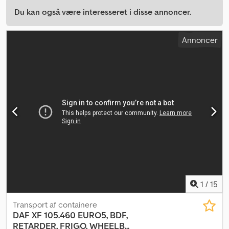
Du kan også være interesseret i disse annoncer.
Annoncer
1
/
15
Transport af containere
DAF
XF 105.460 EURO5, BDF,
RETARDER, FRIGO, WHEELB...