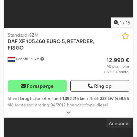
1
/
15
Standard-SZM
DAF
XF 105.460 EURO 5, RETARDER,
FRIGO
12.990 €
Uden
571 km
VB plus moms
(15.718 € brutto)
Forespørge
Ring op
Stand:
brugt
, kilometerstand:
1.392.215 km
, effekt:
338 kW (459,55
hk)
, første registrering:
04/2012
, brændstoftype:
diesel
,
dækstørrelse:
315/70 R22,5
, akslekonfiguration:
4x2
, brændstof:
diesel
, bremser:
retarder
, førerhus:
sovekabine
, geartype:
Annoncer
automatisk
, emissionsklasse:
Euro 5
, affjedring:
anden
, samlet
længde:
6.100 mm
, samlet bredde:
2.500 mm
, total højde:
3.650