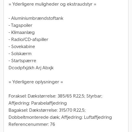
= Yderligere muligheder og ekstraudstyr =
- Aluminiumbrændstoftank
- Tagspoiler
- Klimaanlæg
- Radio/CD-afspiller
- Sovekabine
- Solskærm
- Startspærre
Dcodpfxjzkh Arj Abxjk
= Yderligere oplysninger =
Foraksel: Dækstørrelse: 385/65 R22,5; Styrbar;
Affjedring: Parabelaffjedring
Bagaksel: Dækstørrelse: 315/70 R22,5;
Dobbeltmonterede dæk; Affjedring: Luftaffjedring
Referencenummer: 76