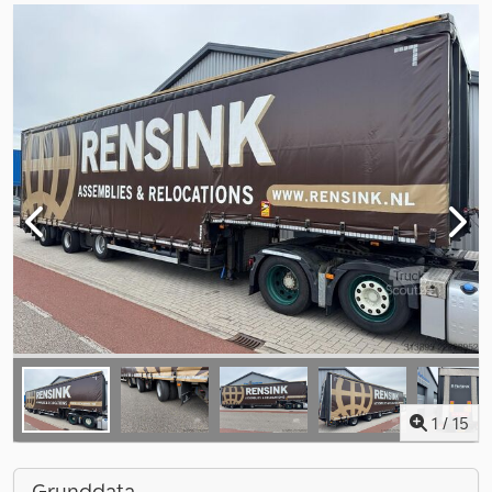
1
/
15
Grunddata