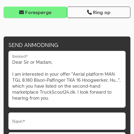
Forespørge
Ring op
SEND ANMODNING
Besked*
Navn*