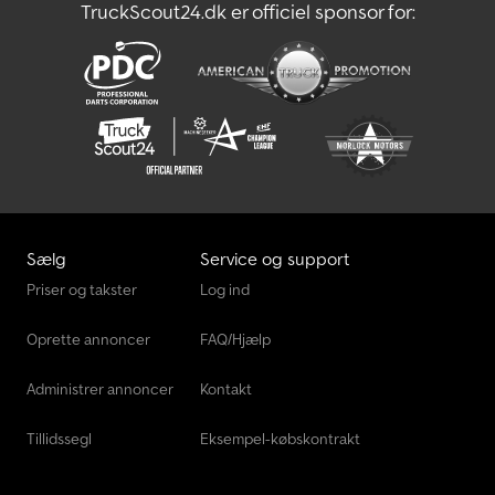
TruckScout24.dk er officiel sponsor for:
Sælg
Service og support
Priser og takster
Log ind
Oprette annoncer
FAQ/Hjælp
Administrer annoncer
Kontakt
Tillidssegl
Eksempel-købskontrakt