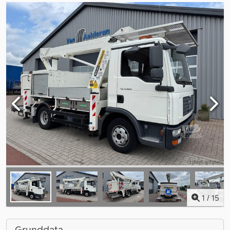
1
/
15
Grunddata