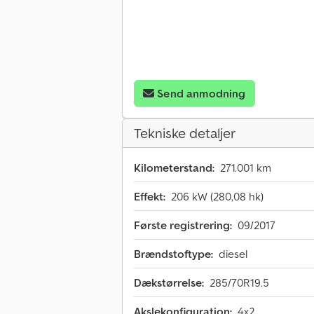
Send anmodning
Tekniske detaljer
Kilometerstand:
271.001 km
Effekt:
206 kW (280,08 hk)
Første registrering:
09/2017
Brændstoftype:
diesel
Dækstørrelse:
285/70R19.5
Akslekonfiguration:
4x2