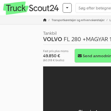
Transportkøretøjer og erhvervskøretøjer
L
Tankbil
VOLVO
FL 280 +MAGYAR 
Fast pris plus moms
49.850 €
Send anmodni
(60.318 € brutto)