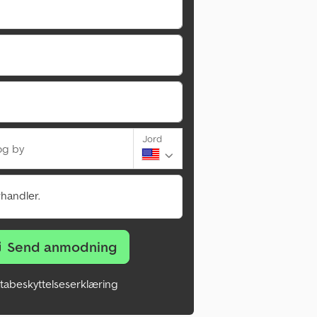
Jord
og by
rhandler.
Send anmodning
tabeskyttelseserklæring