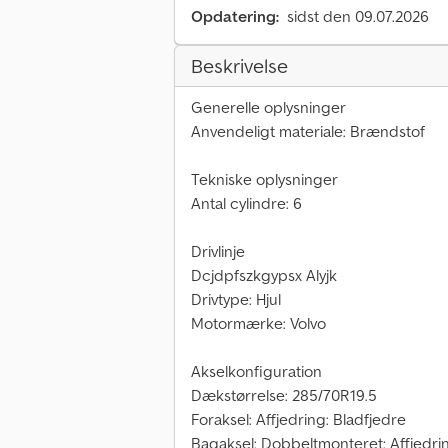
Opdatering:
sidst den 09.07.2026
Beskrivelse
Generelle oplysninger
Anvendeligt materiale: Brændstof
Tekniske oplysninger
Antal cylindre: 6
Drivlinje
Dcjdpfszkgypsx Alyjk
Drivtype: Hjul
Motormærke: Volvo
Akselkonfiguration
Dækstørrelse: 285/70R19.5
Foraksel: Affjedring: Bladfjedre
Bagaksel: Dobbeltmonteret; Affjedrin