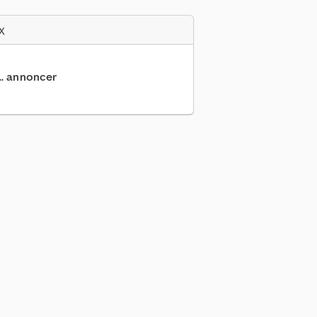
x
... annoncer