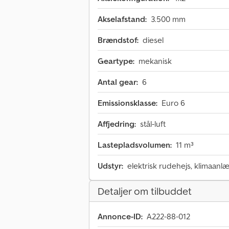
Akselafstand:
3.500 mm
Brændstof:
diesel
Geartype:
mekanisk
Antal gear:
6
Emissionsklasse:
Euro 6
Affjedring:
stål-luft
Lastepladsvolumen:
11 m³
Udstyr:
elektrisk rudehejs, klimaanl
Detaljer om tilbuddet
Annonce-ID:
A222-88-012