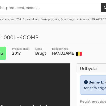
astbiler over 7,5 t
Lastbil med tankopbygning & tankvogn
Annonce-ID: A222-88
11.000L+4COMP
Produktionsår
Stand
Beliggenhed
2017
Brugt
HANDZAME
ng
Udbyder
Bemærk:
for at få adga
Registreret side