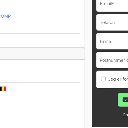
E-mail*
4COMP
Telefon
Firma
Postnummer 
Jeg er fo
Da