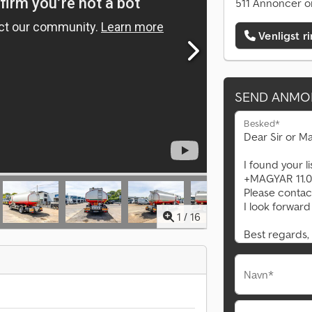
511 Annoncer o
Venligst r
SEND ANMO
Besked*
1
/
16
Navn*