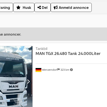
isning
Husk
Del
Anmeld annonce
se annoncer.
Tankbil
MAN
TGX 26.480 Tank 24.000Liter
Wenzendorf
323 km