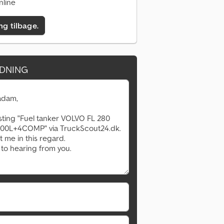
nline
ing tilbage.
DNING