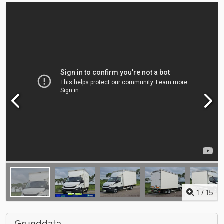
1
/
15
Grunddata