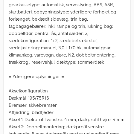
gearkassetype: automatisk, servostyring, ABS, ASR,
startbatteri, opbygningstype: yderligere forhøjet og
forlænget, beklædt sidevæg, trin bag,
tagbagagebærer: inkl. rampe og trin, lukning bag:
dobbeltdør, central lås, antal sæder: 3,
sædekonfiguration: 1+2, sædebetræk: stof,
sædejustering: manuel, 3,0 l, 170 hk, automatgear,
klimaanlæg, varevogn, døre, N2, dobbeltmontering,
trækkrog!, reservehjul, dæktype: sommerdæk
= Yderligere oplysninger =
Akselkonfiguration
Dækmål: 195/75R16
Bremser: skivebremser
Affjedring: bladfjeder
Aksel 1: Dækprofil venstre: 4 mm; dækprofil højre: 4 mm
Aksel 2: Dobbeltmontering; dækprofil venstre
indvendig: 5 mm; dækprofil venstre udvendig: 5 mm;