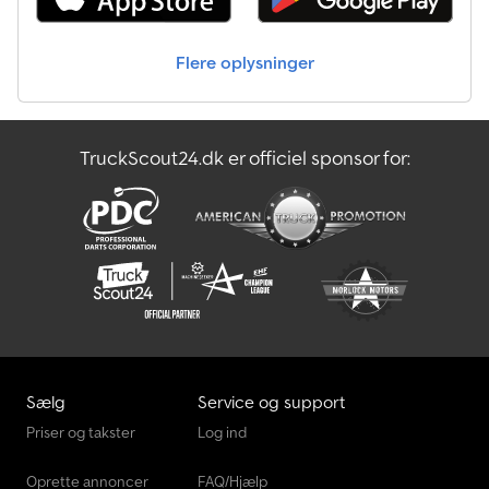
Flere oplysninger
TruckScout24.dk er officiel sponsor for:
Sælg
Service og support
Priser og takster
Log ind
Oprette annoncer
FAQ/Hjælp