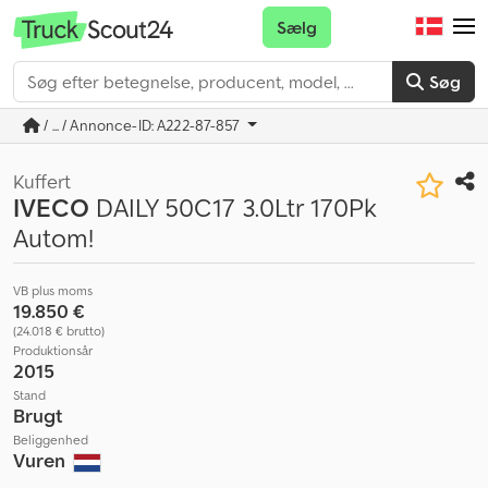
Sælg
Søg
/ ... / Annonce-ID: A222-87-857
Kuffert
IVECO
DAILY 50C17 3.0Ltr 170Pk
Autom!
VB plus moms
19.850 €
(24.018 € brutto)
Produktionsår
2015
Stand
Brugt
Beliggenhed
Vuren