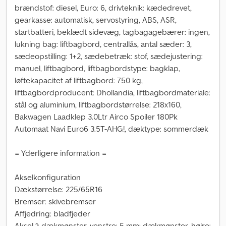
brændstof: diesel, Euro: 6, drivteknik: kædedrevet,
gearkasse: automatisk, servostyring, ABS, ASR,
startbatteri, beklædt sidevæg, tagbagagebærer: ingen,
lukning bag: liftbagbord, centrallås, antal sæder: 3,
sædeopstilling: 1+2, sædebetræk: stof, sædejustering:
manuel, liftbagbord, liftbagbordstype: bagklap,
løftekapacitet af liftbagbord: 750 kg,
liftbagbordproducent: Dhollandia, liftbagbordmateriale:
stål og aluminium, liftbagbordstørrelse: 218x160,
Bakwagen Laadklep 3.0Ltr Airco Spoiler 180Pk
Automaat Navi Euro6 3.5T-AHG!, dæktype: sommerdæk
= Yderligere information =
Akselkonfiguration
Dækstørrelse: 225/65R16
Bremser: skivebremser
Affjedring: bladfjeder
Aksel 1: dækmønster, venstre: 5 mm; dækmønster, højre: