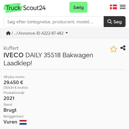
Sælg
Søg
/ ... / Annonce-ID: A222-87-482
Kuffert
IVECO
DAILY 35S18 Bakwagen
Laadklep!
VB plus moms
29.450 €
(35.634 € brutto)
Produktionsår
2021
Stand
Brugt
Beliggenhed
Vuren