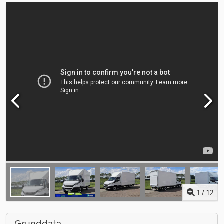
1
/
12
Grunddata