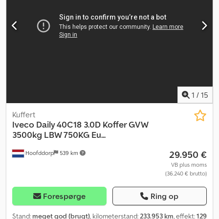
1
/
15
Kuffert
Iveco
Daily 40C18 3.0D Koffer GVW
3500kg LBW 750KG Eu...
29.950 €
Hoofddorp
539 km
VB plus moms
(36.240 € brutto)
Forespørge
Ring op
Stand:
meget god (brugt)
, kilometerstand:
233.953 km
, effekt:
129