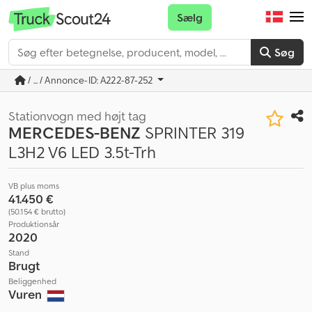
Sælg
Søg
/ ... / Annonce-ID: A222-87-252
Stationvogn med højt tag
MERCEDES-BENZ
SPRINTER 319
L3H2 V6 LED 3.5t-Trh
VB plus moms
41.450 €
(50.154 € brutto)
Produktionsår
2020
Stand
Brugt
Beliggenhed
Vuren