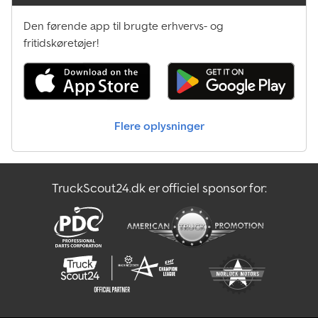
Den førende app til brugte erhvervs- og
fritidskøretøjer!
Flere oplysninger
TruckScout24.dk er officiel sponsor for: