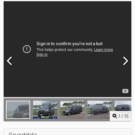
1
/
15
Grunddata