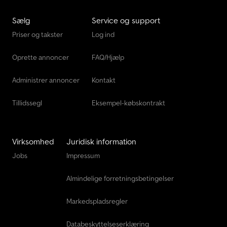
Sælg
Service og support
Priser og takster
Log ind
Oprette annoncer
FAQ/Hjælp
Administrer annoncer
Kontakt
Tillidssegl
Eksempel-købskontrakt
Virksomhed
Juridisk information
Jobs
Impressum
Almindelige forretningsbetingelser
Markedspladsregler
Databeskyttelseserklæring