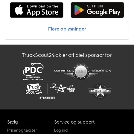
afhentning fra lager! Bestil telefonisk og hav ID-nummeret for
denne annonce klar, eller køb nemt døgnet rundt via: MAN. – FRE.
08.00 – 12.30 14.00 – 18.00 eller shop døgnet rundt på
trailershop.de 07.26 DV135MCALUPROBLACK
Flere oplysninger
TruckScout24.dk er officiel sponsor for:
Sælg
Service og support
Priser og takster
Log ind