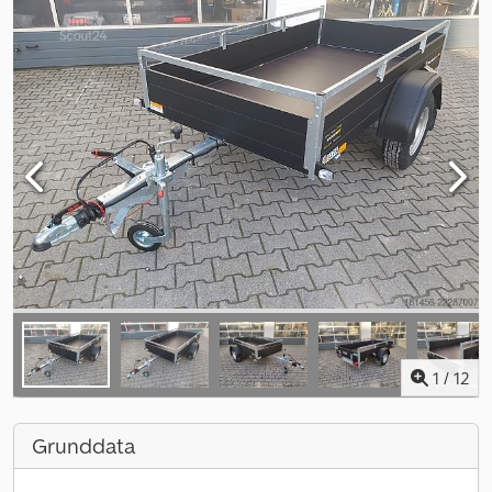
1
/
12
Grunddata