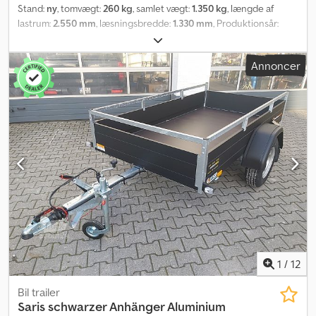
Stand:
ny
, tomvægt:
260 kg
, samlet vægt:
1.350 kg
, længde af
lastrum:
2.550 mm
, læsningsbredde:
1.330 mm
, Produktionsår:
2026
, Bestil og afhent hos ANHÄNGERWIRTZ midt i Rhinlandet
mellem Köln og Düsseldorf. Køb online – spar mange penge.
Annoncer
Mange flere versioner fås hos ANHÄNGERWIRTZ. Et uforpligtende
eksempel: Køb personbilstrailere. Køretøjsdata: Saris Mc Alu Pro
DV135 sort Totalvægt: 1350 kg, nyttelast: 1115 kg Indvendige mål (L x
B x H): 255 cm x 133 cm x 43 cm Udvendige mål (L x B x H): 375 cm x
183 cm x 95 cm Dæk: 14" Standardudstyr: forsænkede surringsøjer
400 daN brandgalvaniseret stålramme sidevægge i flerlags
aluminium, sort fuldt understøttet bundplade udvendige
netkroge støttehjul aftagelig bagvæg bundplade i rammen, finsk
birketræ rammedele svejset sammen og brandgalvaniseret
inklusive køretøjsdokumenter, kun afhentning fra lager! Bestil
telefonisk og hav annoncens ID-nummer klar, eller køb nemt
døgnet rundt via: MAN. - FRE. 08.00 - 12.30 Codpfozl Htlox Aarsrf
14.00 - 18.00 eller shop døgnet rundt på trailershop.de 07.26
DV135MCALUPROBLACK
1
/
12
Bil trailer
Saris
schwarzer Anhänger Aluminium