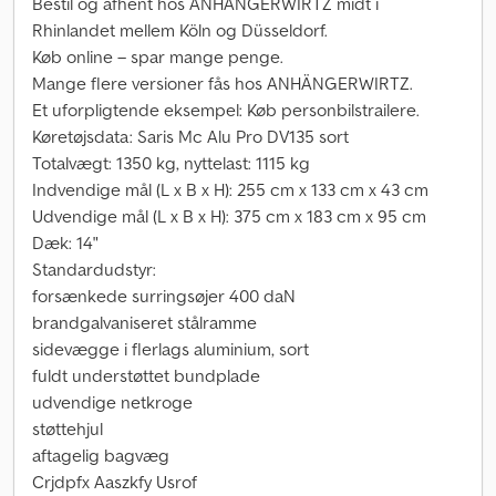
Bestil og afhent hos ANHÄNGERWIRTZ midt i
Rhinlandet mellem Köln og Düsseldorf.
Køb online – spar mange penge.
Mange flere versioner fås hos ANHÄNGERWIRTZ.
Et uforpligtende eksempel: Køb personbilstrailere.
Køretøjsdata: Saris Mc Alu Pro DV135 sort
Totalvægt: 1350 kg, nyttelast: 1115 kg
Indvendige mål (L x B x H): 255 cm x 133 cm x 43 cm
Udvendige mål (L x B x H): 375 cm x 183 cm x 95 cm
Dæk: 14"
Standardudstyr:
forsænkede surringsøjer 400 daN
brandgalvaniseret stålramme
sidevægge i flerlags aluminium, sort
fuldt understøttet bundplade
udvendige netkroge
støttehjul
aftagelig bagvæg
Crjdpfx Aaszkfy Usrof