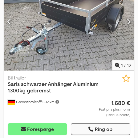
1
/
12
Bil trailer
Saris
schwarzer Anhänger Aluminium
1300kg gebremst
1.680 €
Grevenbroich
602 km
Fast pris plus moms
(1.999 € brutto)
Forespørge
Ring op