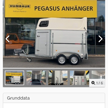
1
/
6
Grunddata