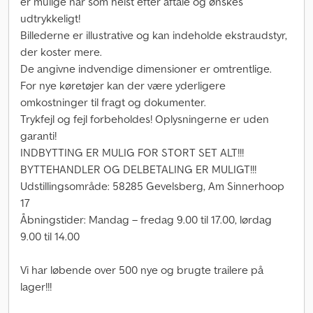
er mulige når som helst efter aftale og ønskes
udtrykkeligt!
Billederne er illustrative og kan indeholde ekstraudstyr,
der koster mere.
De angivne indvendige dimensioner er omtrentlige.
For nye køretøjer kan der være yderligere
omkostninger til fragt og dokumenter.
Trykfejl og fejl forbeholdes! Oplysningerne er uden
garanti!
INDBYTTING ER MULIG FOR STORT SET ALT!!!
BYTTEHANDLER OG DELBETALING ER MULIGT!!!
Udstillingsområde: 58285 Gevelsberg, Am Sinnerhoop
17
Åbningstider: Mandag – fredag 9.00 til 17.00, lørdag
9.00 til 14.00
Vi har løbende over 500 nye og brugte trailere på
lager!!!