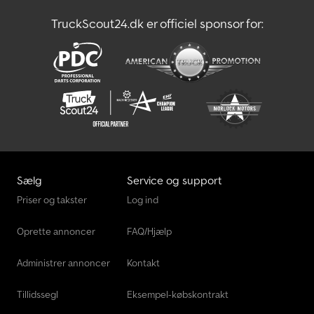
TruckScout24.dk er officiel sponsor for:
Sælg
Service og support
Priser og takster
Log ind
Oprette annoncer
FAQ/Hjælp
Administrer annoncer
Kontakt
Tillidssegl
Eksempel-købskontrakt