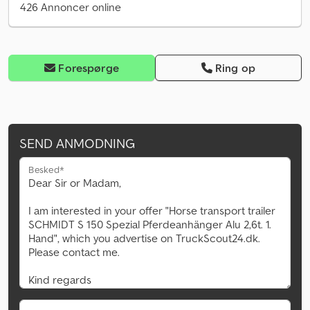
426 Annoncer online
Forespørge
Ring op
SEND ANMODNING
Besked*