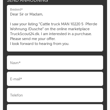
SEND ANMODNING
Besked*
Navn*
E-mail*
Telefon