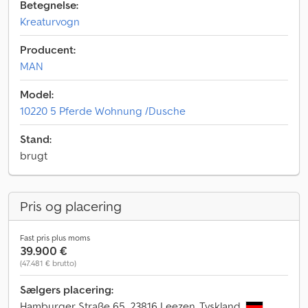
Betegnelse:
Kreaturvogn
Producent:
MAN
Model:
10220 5 Pferde Wohnung /Dusche
Stand:
brugt
Pris og placering
Fast pris plus moms
39.900 €
(47.481 € brutto)
Sælgers placering:
Hamburger Straße 65, 23816 Leezen, Tyskland