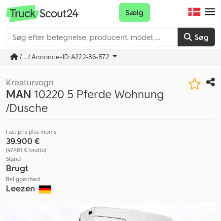
Sælg
Søg
/ ... / Annonce-ID: A222-86-572
Kreaturvogn
MAN
10220 5 Pferde Wohnung
/Dusche
Fast pris plus moms
39.900 €
(47.481 € brutto)
Stand
Brugt
Beliggenhed
Leezen