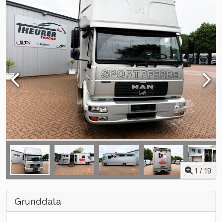
1
/
19
Grunddata