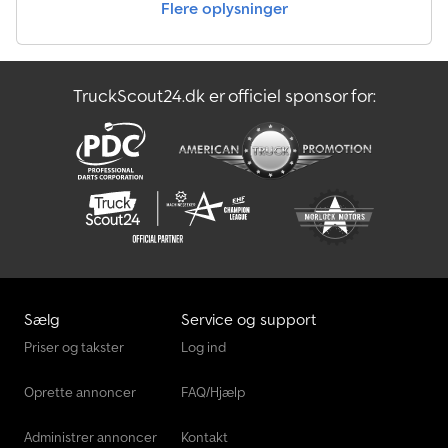
Flere oplysninger
flere tilbud på vores hjemmeside: [indsæt hjemmeside].
Beskrivelsen og de angivne data er ikke bindende og udgør ikke
en garanti. Det bindende er købskontrakten, der indgås i bilhuset
ved køb af køretøjet. Med forbehold for fejl og mellemsalg!
TruckScout24.dk er officiel sponsor for:
Crjdpfxjzh U Ens Ab Ejf
Sælg
Service og support
Priser og takster
Log ind
Oprette annoncer
FAQ/Hjælp
Administrer annoncer
Kontakt