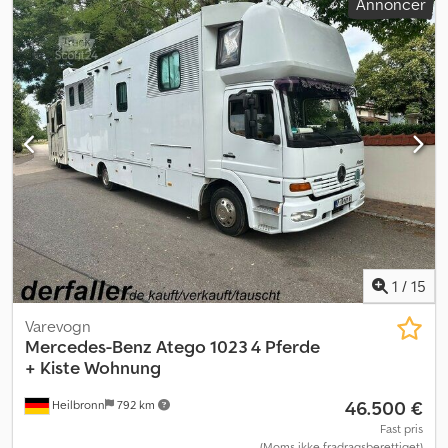
Annoncer
1
/
15
Varevogn
Mercedes-Benz
Atego 1023 4 Pferde
+ Kiste Wohnung
46.500 €
Heilbronn
792 km
Fast pris
(Moms ikke fradragsberettiget)