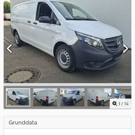
1
/
14
Grunddata