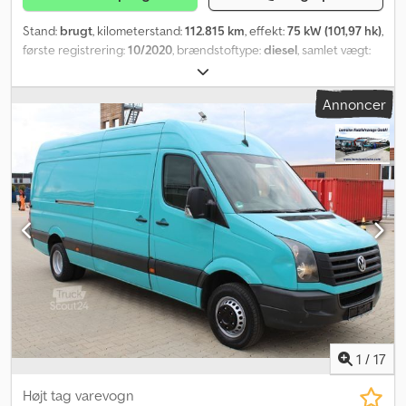
Stand:
brugt
, kilometerstand:
112.815 km
, effekt:
75 kW (101,97 hk)
,
første registrering:
10/2020
, brændstoftype:
diesel
, samlet vægt:
2.800 kg
, næste syn (TÜV):
06/2028
, farve:
grå
, emissionsklasse:
Euro 6
, Udstyr:
ABS, klimaanlæg, sodfilter
, Brugt køretøj Euro 6
Annoncer
grøn miljømærke, lang kassevogn, klimaanlæg, bakkamera,
parkeringssensorer for og bag, fartpilot, multifunktionsrat, 6-trins
gearkasse, 3 sæder, skillevæg, varerumsbeklædning gulv + væg,
elruder, centrallås, airbag, ABS, ASR, tysk køretøj, original
kilometertal, - Mellemhandel og fejl i oplysninger forbeholdes -
Sælges kun til erhvervsdrivende eller eksport - Køretøjsnr.: - 93
Cedpoynu Uqofx Amherf
1
/
17
Højt tag varevogn