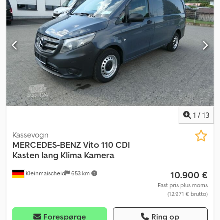
1
/
13
Kassevogn
MERCEDES-BENZ
Vito 110 CDI
Kasten lang Klima Kamera
10.900 €
Kleinmaischeid
653 km
Fast pris plus moms
(12.971 € brutto)
Forespørge
Ring op