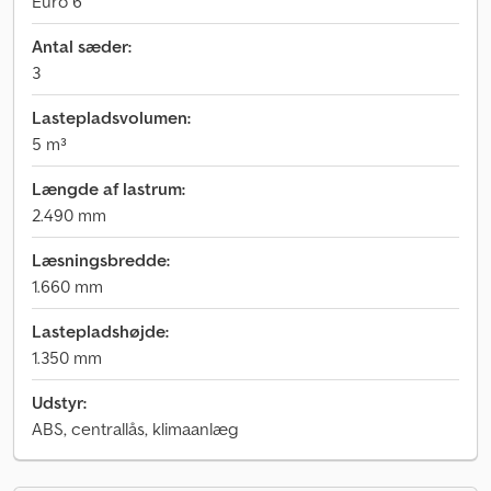
Euro 6
Antal sæder:
3
Lastepladsvolumen:
5 m³
Længde af lastrum:
2.490 mm
Læsningsbredde:
1.660 mm
Lastepladshøjde:
1.350 mm
Udstyr:
ABS, centrallås, klimaanlæg