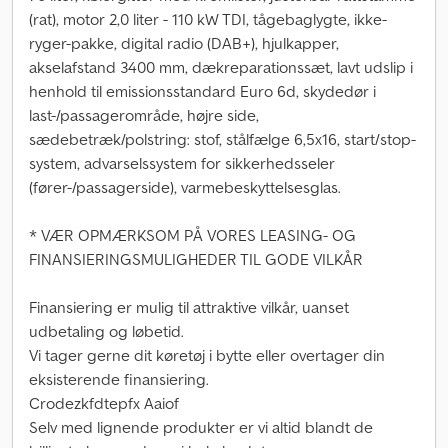
(rat), motor 2,0 liter - 110 kW TDI, tågebaglygte, ikke-
ryger-pakke, digital radio (DAB+), hjulkapper,
akselafstand 3400 mm, dækreparationssæt, lavt udslip i
henhold til emissionsstandard Euro 6d, skydedør i
last-/passagerområde, højre side,
sædebetræk/polstring: stof, stålfælge 6,5x16, start/stop-
system, advarselssystem for sikkerhedsseler
(fører-/passagerside), varmebeskyttelsesglas.
* VÆR OPMÆRKSOM PÅ VORES LEASING- OG
FINANSIERINGSMULIGHEDER TIL GODE VILKÅR
Finansiering er mulig til attraktive vilkår, uanset
udbetaling og løbetid.
Vi tager gerne dit køretøj i bytte eller overtager din
eksisterende finansiering.
Crodezkfdtepfx Aaiof
Selv med lignende produkter er vi altid blandt de