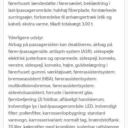
førerhuset: lændestøtte i førersædet, beklædning i
last-/passagerområde: halvhøj fiberplade, forstærkede
surringsøjer, forberedelse til anhængertræk (stik og
kabel), ekstra varme, tilladt totalvægt 3,00 t.
Yderligere udstyr:
Airbag på passagersiden kan deaktiveres, airbag på
fører-/passagerside, antispin-system (ASR), sidespejle
elektrisk justerbare og opvarmede, sidespejl, konveks,
venstre, sidespejl, konveks, højre, gulvbelægning i
førerhuset: gummi, værktøjssæt, førerassistentsystem:
bremseassistent (HBA), førerassistentsystem:
multikollisionsbremse, førerassistentsystem:
sidevindsassistent, forrude i lamineret glas,
fjernbetjening (2) foldbar, aflåseligt handskerum,
indvendige lys i last-/passagerområde: LED, indvendigt
filter: pollenfilter, karrosseri/opbygning: standard
varevogn, karrosserivariant: normalt tag, brændstoftank:
70 liter, kølergitter med kromlister, justerbar rattstamme