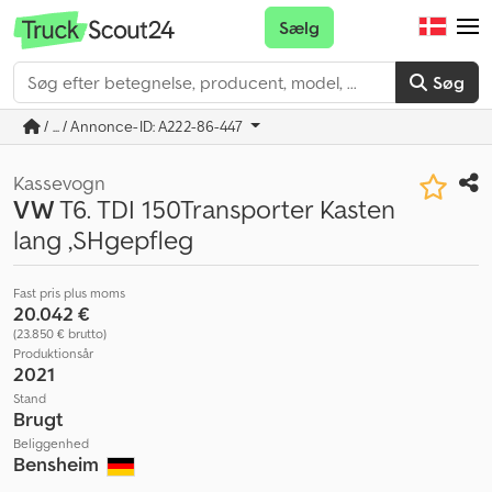
Sælg
Søg
/ ... / Annonce-ID: A222-86-447
Kassevogn
VW
T6. TDI 150Transporter Kasten
lang ,SHgepfleg
Fast pris plus moms
20.042 €
(23.850 € brutto)
Produktionsår
2021
Stand
Brugt
Beliggenhed
Bensheim