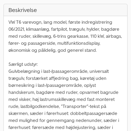
Beskrivelse
VW T6 varevogn, lang model, første indregistrering
06/2021, klimaanlæg, fartpilot, trægulv, hylder, bagdøre
med ruder, skillevæg, 6-trins gearkasse, 110 kW, airbags,
fører- og passagerside, multifunktionsdisplay,
økonomisk og pålidelig, god generel stand.
Særligt udstyr:
Gulvbelægning i last-/passagerområde, universalt
trægulv, forstærket affjedring bag, køretøj uden
børnesikring i last-/passagerområde, oplyst
handskerum, bagdøre med ruder, opvarmet bagrude
med visker, høj lastrumsskillevæg med fast monteret
rude, lastbilgodkendelse, "Transporter"-tekst på
skærmen, sæder i førerhuset: dobbeltpassagersæde
med mulighed for gennemgang nedenunder, sæder i
førerhuset: førersæde med højdejustering, sæder i