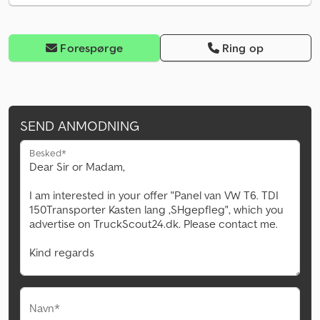
Forespørge
Ring op
SEND ANMODNING
Besked*
Navn*