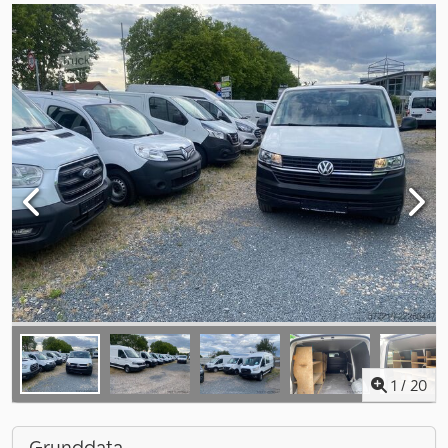
1
/
20
Grunddata