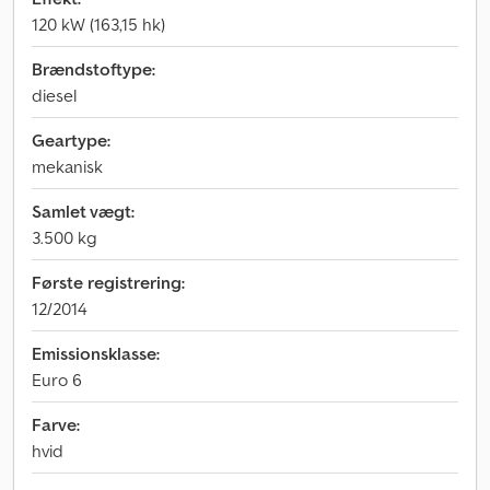
120 kW (163,15 hk)
Brændstoftype:
diesel
Geartype:
mekanisk
Samlet vægt:
3.500 kg
Første registrering:
12/2014
Emissionsklasse:
Euro 6
Farve:
hvid