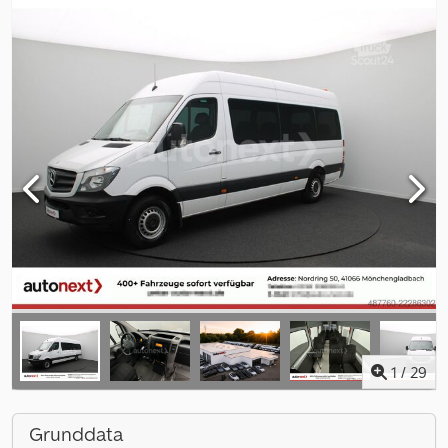
1
/
29
Grunddata