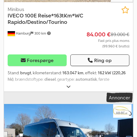
Minibus
IVECO
100E Reise*163tKm*WC
Rapido/Destino/Tourino
84.000 €
Hamburg
300 km
89.000 €
Fast pris plus moms
(99.960 € brutto)
Forespørge
Ring op
Stand:
brugt
, kilometerstand:
163.047 km
, effekt:
162 kW (220,26
hk)
, brændstoftype:
diesel
, geartype:
automatisk
, første
registrering:
04/2019
, emissionsklasse:
Euro 6
, farve:
blå
, bremser:
retarder
, antal sæder:
29
, Produktionsår:
2019
, Udstyr:
ABS,
Annoncer
badeværelse, elektronisk stabilitetsprogram (ESP), klimaanlæg,
parkeringsvarmer
, Iveco 100E, 1. ejer, tyskproduceret køretøj, 29
ligge-/sædepladser, automatgear, klimaanlæg, Euro 6c, elektrisk
dør. Chedsy R Iklopfx Adqsa Byttehandel og indbytte er muligt.
Netto pris: 89.000 euro. Overbevis dig selv om den optiske og
tekniske stand på stedet. Vi hjælper dig med eksport, herunder
originaldokumentation til godkendelse i de enkelte lande,