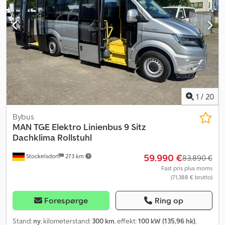
parkeringsområde, der fungerer som udstillingsplads. Vi har altid
et bredt udvalg af busser på lager – alle mærker, kapaciteter,
modeller og i enhver prisklasse. Vi kan finde den rette turistbus,
skolebus eller rutebus, som matcher dine behov og dit budget.
Alle oplysninger er uden forpligtelse. Fejl, mellemsalg og tastefejl
forbeholdes. Åbningstider for besigtigelse af brugte busser: man-
fre: 08:30 - 12:00, 12:30 - 17:00. Vi taler polsk (Agata). Vi taler dit
sprog: nederlandsk, fransk, engelsk, spansk, portugisisk, italiensk,
russisk, polsk og flere.
1
/
20
Bybus
MAN
TGE Elektro Linienbus 9 Sitz
Dachklima Rollstuhl
59.990 €
Stockelsdorf
273 km
83.890 €
Fast pris plus moms
(71.388 € brutto)
Forespørge
Ring op
Stand:
ny
, kilometerstand:
300 km
, effekt:
100 kW (135,96 hk)
,