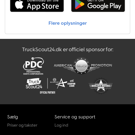
samarbejdsværksteder! Køretøjet kan være forsynet med
reklamefolie og/eller skrift. Vores generelle leverings- og
betalingsbetingelser gælder. Vi udarbejder gerne et
finansierings- eller leasingtilbud til dig for dette objekt. Cjdpfx
Flere oplysninger
Aowwffgjdqsha Kontakt os endelig!
TruckScout24.dk er officiel sponsor for:
Sælg
Service og support
Priser og takster
Log ind