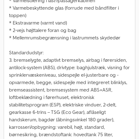
* Varmeisolering i last-/passagerkabinen
* Varmebeskyttende glas (forrude med båndfilter i
toppen)
* Ekstravarme (varmt vand)
* 2-vejs højttalere foran og bag
* Mellemrumsbegrænsning i lastrummets skydedør
Standardudstyr:
3. bremselygte, adaptivt bremselys, airbag i førersiden,
antilock-system (ABS), drivtype: baghjulstræk, visning for
sprinklervæskeniveau, sidespejle el-justerbare og -
opvarmede, begge, sidespejle med integreret blinklys,
bremseassistent, bremsesystem med ABS+ASR,
loftbeklædning i førerhuset, elektronisk
stabilitetsprogram (ESP), elektriske vinduer, 2-delt,
gearkasse 6-trins – TSG (Eco Gear), aflåseligt
handskerum, bagdør (åbningsvinkel 180 grader),
karrosseri/opbygning: varebil, højt, standard,
børnesikring, brændstoftank: hovedtank 75 liter,