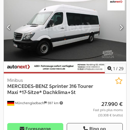
1
/
29
Minibus
MERCEDES-BENZ
Sprinter 316 Tourer
Maxi *17-Sitze* Dachklima+St
27.990 €
Mönchengladbach
597 km
Fast pris plus moms
(33.308 € brutto)
Forespørge
Ring op