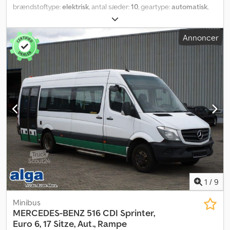
brændstoftype:
elektrisk
, antal sæder:
10
, geartype:
automatisk
,
emissionsklasse:
Euro 6
, farve:
sølvfarvet
, Produktionsår:
2025
,
Udstyr:
ABS, elektronisk stabilitetsprogram (ESP), klimaanlæg,
Annoncer
navigationssystem, parkeringsvarmer
, * MAN TGE Elektrisk * 9
siddepladser * 1 kørestolsplads * Kørestolsplads * Automatgear *
Fartpilot * Multifunktionsrat * Klimaanlæg til fører *
Tagklimaanlæg * Opvarmning af passagerkabine * LED-belysning,
hvid og blå Chedetw Iy Eepfx Adqoa * USB-ladestationer i
passagerkabinen * Håndtag * Stop-knapper * Kørestolsrampe *
Bakkamera * Skridsikker gulvbelægning * Elektriske skydedøre *
Klapsæder * Assistent-systemer * Forberedt til
destinationsdisplay * Finansiering mulig * Indbytningsmulighed *
Mellem­salg, fejl og ændringer forbeholdes
1
/
9
Minibus
MERCEDES-BENZ
516 CDI Sprinter,
Euro 6, 17 Sitze, Aut., Rampe