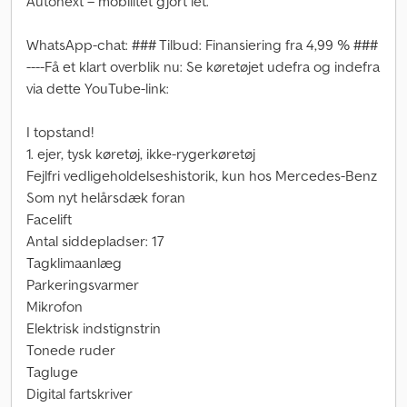
Autonext – mobilitet gjort let.
WhatsApp-chat: ### Tilbud: Finansiering fra 4,99 % ###
----Få et klart overblik nu: Se køretøjet udefra og indefra
via dette YouTube-link:
I topstand!
1. ejer, tysk køretøj, ikke-rygerkøretøj
Fejlfri vedligeholdelseshistorik, kun hos Mercedes-Benz
Som nyt helårsdæk foran
Facelift
Antal siddepladser: 17
Tagklimaanlæg
Parkeringsvarmer
Mikrofon
Elektrisk indstignstrin
Tonede ruder
Tagluge
Digital fartskriver