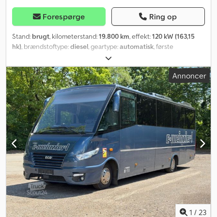
Forespørge
Ring op
Stand:
brugt
, kilometerstand:
19.800 km
, effekt:
120 kW (163,15
hk)
, brændstoftype:
diesel
, geartype:
automatisk
, første
registrering:
05/2022
, emissionsklasse:
Euro 6
, farve:
hvid
, antal
sæder:
14
, Udstyr:
ABS, klimaanlæg
, * Vores interne nr.: 1136 * MB
Annoncer
Sprinter 516 * City-Sprinter * Type: TATOO in Urban * 120 kW / 160
HK - EURO 6 D * Opbygger: Integralia * Prøvebog foreligger * LAV
ORIGINAL KM-STAND * AIRCONDITION * Automatisk gearkasse
Chodpfx Ajw Itzvedqoa * 13+1 sæder + 9 ståpladser + 1
kørestolsplads eller: uden kørestolsplads, så 13 ståpladser *
Klapvinduer * Farvet glas * Mekanisk klapramp * Tilladt totalvægt:
5.500 kg * Kat.: M3 * Buslængde: 7,367 m * Kunden er forpligtet til
selvstændigt at kontrollere varens/køretøjets tilstand og udstyr! *
osv. * Køretøjet kan være i brug / km-stand og tilstand kan variere
* Alle oplysninger gives uden garanti * Forbehold for mellemsalg *
Vi henviser til vores salgs- og leveringsbetingelser
1
/
23