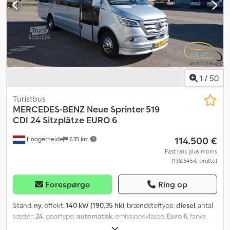
leverandørerklæring, udarbejdelse af eksportdokumenter og
toldmærker, hvis nødvendigt. -En inspektion og prøvekørsel er
muligt til enhver tid, også i weekenden, efter aftale pr. telefon!
Indbytte og transport af køretøjet kan arrangeres efter
forespørgsel. Besøg vores Facebook-side.
1
/
50
Turistbus
MERCEDES-BENZ
Neue Sprinter 519
CDI 24 Sitzplätze EURO 6
114.500 €
Hoogerheide
635 km
Fast pris plus moms
(138.545 € brutto)
Forespørge
Ring op
Stand:
ny
, effekt:
140 kW (190,35 hk)
, brændstoftype:
diesel
, antal
sæder:
24
, geartype:
automatisk
, emissionsklasse:
Euro 6
, farve:
sølvfarvet
, Produktionsår:
2026
, Udstyr:
ABS, elektronisk