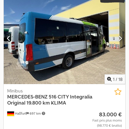
EURO 6 * Automatgear * AIRCONDITION * Klimatisering ved
førerpladsen * Hjælpevarmer / parkeringsvarmer *
Hurtigmonterbare sæder i køretøjet * 3-punkts-seler på sæderne
* Aktuelt 16 + 1 sæder * Udvides til 19 + 1 sæder * Bagest kan der
monteres en alu-klaprampe * Sæder kan justeres bagud *
Konvektorvarme * Tonede ruder Cedpfx Ajrxa R Hodqoha *
Anhængertræk * Luftdyseventilation * Læselamper * Trægulvs-
look * Gardiner * Monitor * osv. * Alle oplysninger er uden ansvar
* Mellemsalg forbeholdes * Vi henviser til vores salgs- og
leveringsbetingelser.
1
/
18
Minibus
MERCEDES-BENZ
516 CITY Integralia
Original 19.800 km KLIMA
83.000 €
Haßfurt
697 km
Fast pris plus moms
(98.770 € brutto)