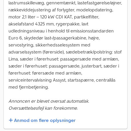
lastrumsskillevæg, gennemtænkt, lastefastgørelse/øjner,
rækkeviddejustering af forlygter, modelopdatering,
motor 2,1 liter – 120 kW CDI KAT, partikelfilter,
akselafstand 4325 mm, rygerpakke, lavt
udledningsniveau i henhold til emissionsstandarden
Euro 6, skydedør last-/passagerkabine, højre,
servostyring, sikkerhedsselesystem med
advarselssystem (førerside), sædebetræk/polstring: stof
Lima, sæder i førerhuset: passagersæde med armlæn,
sæder i førerhuset: passagersæde, justerbart, sæder i
førerhuset: førersæde med armlæn,
serviceintervalvisning Assyst, startsspærre, centrallås
med fjernbetjening.
Annoncen er blevet oversat automatisk.
Oversættelsesfejl kan forekomme.
Anmod om flere oplysninger