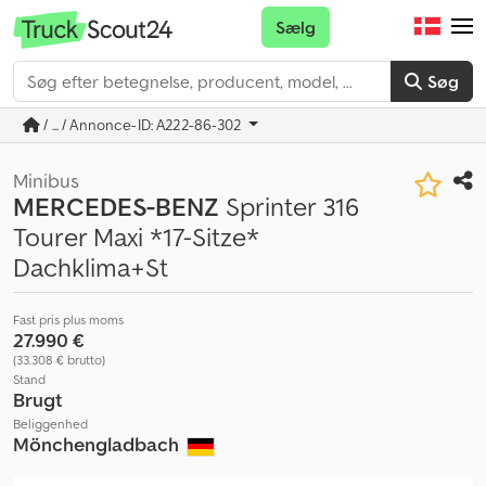
Sælg
Søg
/ ... / Annonce-ID: A222-86-302
Minibus
MERCEDES-BENZ
Sprinter 316
Tourer Maxi *17-Sitze*
Dachklima+St
Fast pris plus moms
27.990 €
(33.308 € brutto)
Stand
Brugt
Beliggenhed
Mönchengladbach