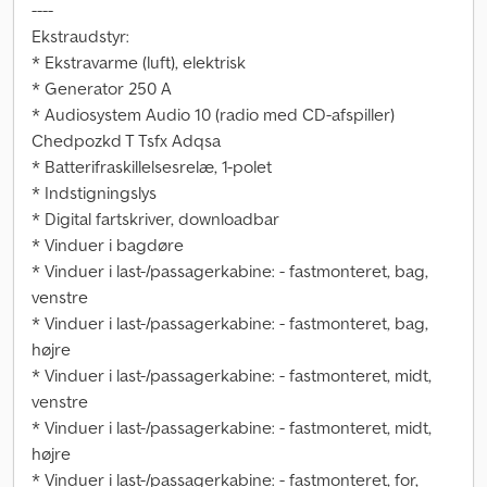
----
Ekstraudstyr:
* Ekstravarme (luft), elektrisk
* Generator 250 A
* Audiosystem Audio 10 (radio med CD-afspiller)
Chedpozkd T Tsfx Adqsa
* Batterifraskillelsesrelæ, 1-polet
* Indstigningslys
* Digital fartskriver, downloadbar
* Vinduer i bagdøre
* Vinduer i last-/passagerkabine: - fastmonteret, bag,
venstre
* Vinduer i last-/passagerkabine: - fastmonteret, bag,
højre
* Vinduer i last-/passagerkabine: - fastmonteret, midt,
venstre
* Vinduer i last-/passagerkabine: - fastmonteret, midt,
højre
* Vinduer i last-/passagerkabine: - fastmonteret, for,