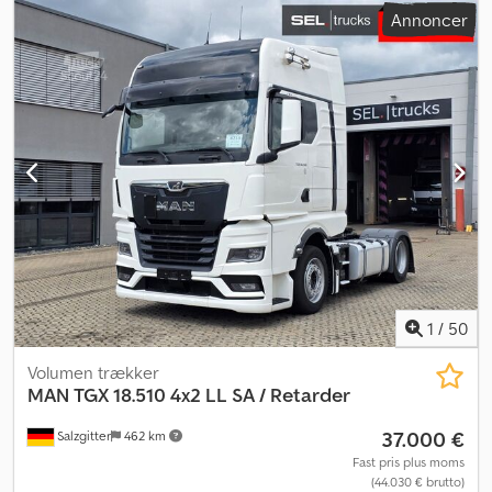
Annoncer
8-4.33
, samlet vægt:
2.568 kg
, Motortype: Elektrisk, producent:
Doosan Dcodpfx Asw Aq Nnegyek
1
/
50
Volumen trækker
MAN
TGX 18.510 4x2 LL SA / Retarder
37.000 €
Salzgitter
462 km
Fast pris plus moms
(44.030 € brutto)