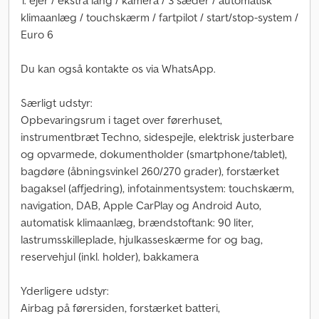
1. ejer / ekstra lang / kamera / 3 sæder / automatisk
klimaanlæg / touchskærm / fartpilot / start/stop-system /
Euro 6
Du kan også kontakte os via WhatsApp.
Særligt udstyr:
Opbevaringsrum i taget over førerhuset,
instrumentbræt Techno, sidespejle, elektrisk justerbare
og opvarmede, dokumentholder (smartphone/tablet),
bagdøre (åbningsvinkel 260/270 grader), forstærket
bagaksel (affjedring), infotainmentsystem: touchskærm,
navigation, DAB, Apple CarPlay og Android Auto,
automatisk klimaanlæg, brændstoftank: 90 liter,
lastrumsskilleplade, hjulkasseskærme for og bag,
reservehjul (inkl. holder), bakkamera
Yderligere udstyr:
Airbag på førersiden, forstærket batteri,