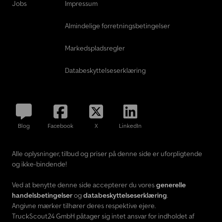
senere). 6-trins manuel gearkasse, ABS med EBD, ESC, ASR, HBA,
Jobs
Impressum
elektriske vinduer, partikelfilter, fjernbetjent centrallås. Vi tilbyder
gerne et finansierings- eller leasingtilbud. Dcodezcrvnopfx Agyjk
Almindelige forretningsbetingelser
Markedspladsregler
Databeskyttelseserklæring
Blog
Facebook
X
LinkedIn
Alle oplysninger, tilbud og priser på denne side er uforpligtende
og ikke-bindende!
Ved at benytte denne side accepterer du vores
generelle
handelsbetingelser
og
databeskyttelseserklæring
.
Angivne mærker tilhører deres respektive ejere.
TruckScout24 GmbH påtager sig intet ansvar for indholdet af