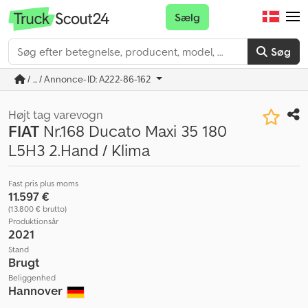
Sælg
Søg
/ ... / Annonce-ID: A222-86-162
Højt tag varevogn
FIAT
Nr.168 Ducato Maxi 35 180
L5H3 2.Hand / Klima
Fast pris plus moms
11.597 €
(13.800 € brutto)
Produktionsår
2021
Stand
Brugt
Beliggenhed
Hannover