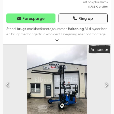
Fast pris plus moms
(1.785 € brutto)
Forespørge
Ring op
Stand:
brugt
, maskine/køretøjsnummer:
Halterung
, Vi tilbyder her
en brugt medbringertruck-holder til svejsning eller boltmontage,
egnet til lastbiltrailere eller anhængere, til store
medbringertrucks. Dcsdpfx Agska Dkwjyjk Alternativt kan vi også
Annoncer
tilbyde en helt ny medbringertruck-holder som byggesæt til
påsvejsning på næsten enhver standardtrailer med
stålkonstruktionsbund, inkl. småmateriale (registreringspligtig).
Kontakt os gerne ved spørgsmål.