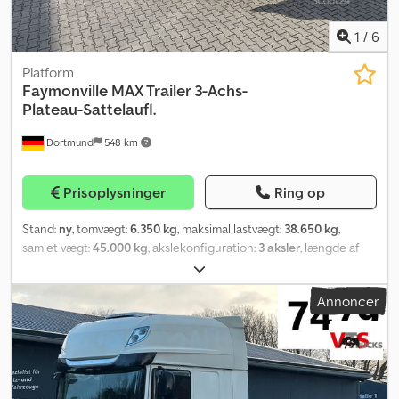
1
/
6
Platform
Faymonville
MAX Trailer 3-Achs-
Plateau-Sattelaufl.
Dortmund
548 km
Prisoplysninger
Ring op
Stand:
ny
, tomvægt:
6.350 kg
, maksimal lastvægt:
38.650 kg
,
samlet vægt:
45.000 kg
, akslekonfiguration:
3 aksler
, længde af
lastrum:
13.600 mm
, læsningsbredde:
2.540 mm
, affjedring:
luft
,
dækstørrelse:
385/65 R22,5
, Udstyr:
ABS
, Ladeflade: - 2 par
Annoncer
udvendigt klapbare surringsringe (LC 5.000 daN) - 24 par
udskæringer i yderrammen på ladefladen til fastgørelse af
surringsbånd (LC 2.000 daN) Støtteben: - JOST støtteben
(mekaniske) med 2-trins gear til 24 t løftekapacitet (50 t testlast)
Aksler og dæk: - BPW aksler, luftaffjedret, med skivebremser (430
mm), med hæve/sænk-funktion - Dækstørrelse 385/65 R 22.5