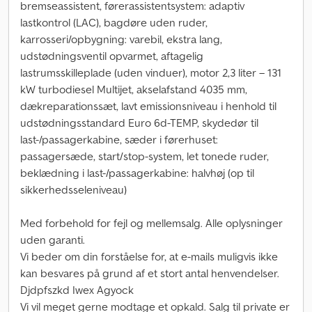
bremseassistent, førerassistentsystem: adaptiv
lastkontrol (LAC), bagdøre uden ruder,
karrosseri/opbygning: varebil, ekstra lang,
udstødningsventil opvarmet, aftagelig
lastrumsskilleplade (uden vinduer), motor 2,3 liter – 131
kW turbodiesel Multijet, akselafstand 4035 mm,
dækreparationssæt, lavt emissionsniveau i henhold til
udstødningsstandard Euro 6d-TEMP, skydedør til
last-/passagerkabine, sæder i førerhuset:
passagersæde, start/stop-system, let tonede ruder,
beklædning i last-/passagerkabine: halvhøj (op til
sikkerhedsseleniveau)
Med forbehold for fejl og mellemsalg. Alle oplysninger
uden garanti.
Vi beder om din forståelse for, at e-mails muligvis ikke
kan besvares på grund af et stort antal henvendelser.
Djdpfszkd Iwex Agyock
Vi vil meget gerne modtage et opkald. Salg til private er