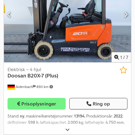
forbeholdes. Levering mulig i hele Europa. Prisen er inkl. 19 %
moms. Ved eksport uden moms. Dodpfxska Dklj Agyjck Se også
vores andre auktioner. Ved spørgsmål er du velkommen til at
ringe. Hjemmeside: E-mail:
1
/
7
Elektrisk – 4 hjul
Doosan
B20X-7 (Plus)
Aidenbach
890 km
Prisoplysninger
Ring op
Stand:
ny
, maskine/køretøjsnummer:
13194
, Produktionsår:
2022
,
driftstimer:
598 h
, løftekapacitet:
2.000 kg
, løftehøjde:
4.750 mm
,
fri løftehøjde:
1.400 mm
, bygningshøjde:
2.139 mm
,
forhjulsdækstørrelse:
200/50-10-6.50
, bagdækseldimension:
16x6-