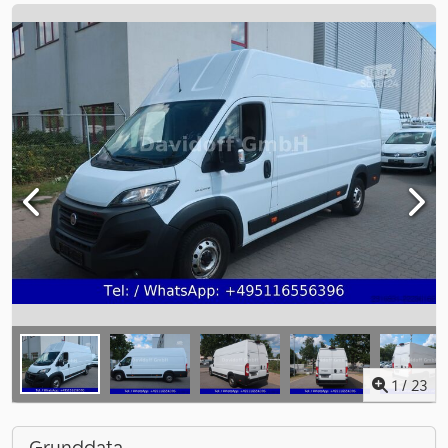
1
/
23
Grunddata