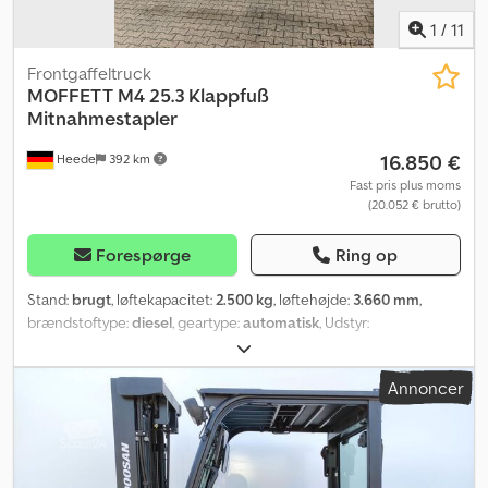
1
/
11
Frontgaffeltruck
MOFFETT
M4 25.3 Klappfuß
Mitnahmestapler
16.850 €
Heede
392 km
Fast pris plus moms
(20.052 € brutto)
Forespørge
Ring op
Stand:
brugt
, løftekapacitet:
2.500 kg
, løftehøjde:
3.660 mm
,
brændstoftype:
diesel
, geartype:
automatisk
, Udstyr:
hovedbeskytter, kabine
, Køretøjsbeskrivelse Intern nr. 333 Model:
Moffett M4 25.3 Klapfod - 2,5 t løftekapacitet - 3,6 m løftehøjde -
Annoncer
Firehjulstræk - Klapbare foraksler - Hydrauliske støtteben -
Hydraulisk sideskift - Hydrauliske udtrækbare gafler - Ekstra
belysning - Gode dæk - Gode kæder - 3-cylindret Kubota motor
type (D1105-T) Vi sammensætter gerne individuelt den passende
truck til netop dine behov. Tastefejl, mellemsalg og fejl