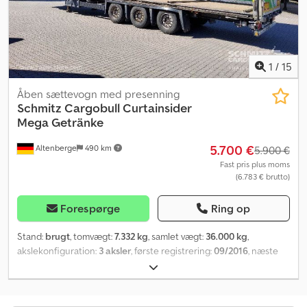
hævetag (hydraulisk). Du finder hele vores udvalg af køretøjer på .
Ønsker du finansiering? Med vores merværditjenester tilbyder vi
dig individuelle finansieringsmuligheder, samt omfattende
service- og telematikydelser. Vi rådgiver dig gerne. Chedpfx
Apozraitonea
1
/
15
Åben sættevogn med presenning
Schmitz Cargobull
Curtainsider
Mega Getränke
5.700 €
Altenberge
490 km
5.900 €
Fast pris plus moms
(6.783 € brutto)
Forespørge
Ring op
Stand:
brugt
, tomvægt:
7.332 kg
, samlet vægt:
36.000 kg
,
akslekonfiguration:
3 aksler
, første registrering:
09/2016
, næste
syn (TÜV):
09/2026
, længde af lastrum:
13.620 mm
,
læsningsbredde:
2.480 mm
, lastepladshøjde:
2.950 mm
,
lastepladsvolumen:
99 m³
, affjedring:
luft
, dækstørrelse:
445/45