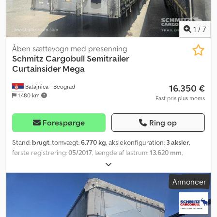
1
/
7
Åben sættevogn med presenning
Schmitz Cargobull
Semitrailer
Curtainsider Mega
16.350 €
Batajnica - Beograd
1.480 km
Fast pris plus moms
Forespørge
Ring op
Stand:
brugt
, tomvægt:
6.770 kg
, akslekonfiguration:
3 aksler
,
første registrering:
05/2017
, længde af lastrum:
13.620 mm
,
læsningsbredde:
2.480 mm
, lastepladshøjde:
3.000 mm
,
lastepladsvolumen:
101 m³
, affjedring:
luft
, dækstørrelse:
385/55
Annoncer
R22,5
, farve:
sølvfarvet
, Produktionsår:
2017
, Udstyr:
ABS
,
Egenvægt: 6.770 kg, DIN EN 12642-certifikat (kode XL), Lasterum
(L B H): 13.620 mm x 2.480 mm x 3.000 mm. Dækstørrelse: 385/55
R22.5, Lasterumsvolumen: 101 m³, 1. aksel: , 2. aksel: , 3. aksel: ,