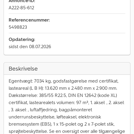
Annonce-ID:
A222-85-612
Referencenummer:
5498823
Opdatering:
sidst den 08.07.2026
Beskrivelse
Egentvægt: 7034 kg, godsfastgørelse med certifikat,
lasteareal (L B H): 13.620 mm x 2.480 mm x 2.900 mm.
Dækstørrelse: 385/55 R22.5, DIN EN 12642 (kode XL)
certifikat, lastearealets volumen: 97 m³, 1. aksel: , 2. aksel:
, 3. aksel: , luftaffjedring, bagpåmonteret
underrunsbeskyttelse, løfteaksel, elektronisk
bremsesystem (EBS), 1 x 15-polet og 2 x 7-polet stik,
sprøjtebeskyttelse. Se en oversigt over alle tilgængelige