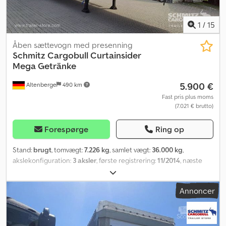
1
/
15
Åben sættevogn med presenning
Schmitz Cargobull
Curtainsider
Mega Getränke
5.900 €
Altenberge
490 km
Fast pris plus moms
(7.021 € brutto)
Forespørge
Ring op
Stand:
brugt
, tomvægt:
7.226 kg
, samlet vægt:
36.000 kg
,
akslekonfiguration:
3 aksler
, første registrering:
11/2014
, næste
syn (TÜV):
11/2026
, længde af lastrum:
13.620 mm
, læsningsbredde:
2.480 mm
, lastepladshøjde:
2.900 mm
, lastepladsvolumen:
97 m³
,
Annoncer
affjedring:
luft
, dækstørrelse:
455/40 R22,5
, Produktionsår:
2014
,
Udstyr:
ABS
, Egenvægt: 7226 kg, tilladt totalvægt: 36000 kg,
lastfastgørelse med certifikat, lastrum (L B H): 13.620 mm x 2.480
mm x 2.900 mm, dækstørrelse: 455/40 R22.5, certifikat DIN EN