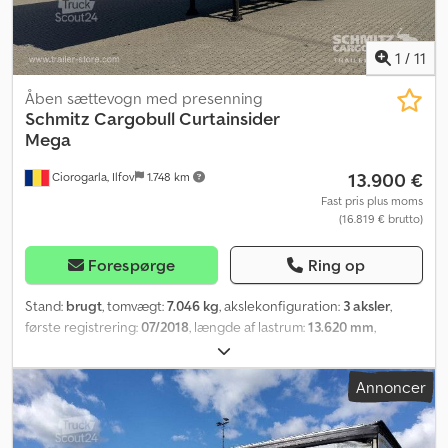
1
/
11
Åben sættevogn med presenning
Schmitz Cargobull
Curtainsider
Mega
13.900 €
Ciorogarla, Ilfov
1.748 km
Fast pris plus moms
(16.819 € brutto)
Forespørge
Ring op
Stand:
brugt
, tomvægt:
7.046 kg
, akslekonfiguration:
3 aksler
,
første registrering:
07/2018
, længde af lastrum:
13.620 mm
,
læsningsbredde:
2.480 mm
, lastepladshøjde:
2.900 mm
,
lastepladsvolumen:
97 m³
, affjedring:
luft
, dækstørrelse:
385/55
Annoncer
R22,5
, akselafstand:
7.700 mm
, farve:
grå
, Produktionsår:
2018
,
Udstyr:
ABS
, Egenvægt: 7046 kg, DIN EN 12642 (kode XL) certifikat,
Lasteareal (L B H): 13.620 mm x 2.480 mm x 2.900 mm,