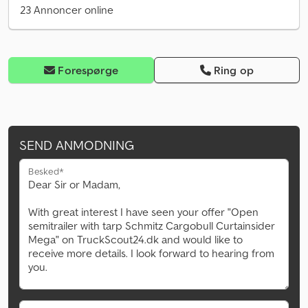
23 Annoncer online
Forespørge
Ring op
SEND ANMODNING
Besked*