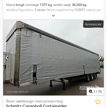
Stand:
brugt
, tomvægt:
7.077 kg
, samlet vægt:
36.000 kg
,
akslekonfiguration:
3 aksler
, første registrering:
11/2017
, næste syn
(TÜV):
11/2026
, længde af lastrum:
13.620 mm
, læsningsbredde:
2.480 mm
, lastepladshøjde:
2.900 mm
, lastepladsvolumen:
97 m³
,
Annoncer
affjedring:
luft
, dækstørrelse:
445/45 R19,5
, farve:
grå
,
Produktionsår:
2017
, kilometerstand:
900.797 km
, Udstyr:
ABS
,
Egenvægt: 7077 kg, tilladt totalvægt: 36000 kg, lastsikring med
certifikat, lastrum (L B H): 13.620 mm x 2.480 mm x 2.900 mm.
Dækstørrelse: 445/45 R19.5, certifikat DIN EN 12642 (kode XL),
lastrumsvolumen: 97 m³, 1. aksel: , 2. aksel: , 3. aksel: , luftaffjedring,
underrunbeskyttelse, løfteaksel foran, elektronisk bremsesystem
EBS, værktøjskasse, boltet chassis, tilslutningsstik 1x15 og 2x7
polet, antispray, Speed Curtain ensidet. Vores fulde udvalg af
køretøjer finder du på . Ønsker du finansiering? Med vores Value
Added Service tilbyder vi individuelle finansieringsmuligheder, full
service og telematiktjenester. Vi rådgiver dig gerne. Csdpfxey S
Etts Apnjha
1
/
15
Åben sættevogn med presenning
Schmitz Cargobull
Curtainsider