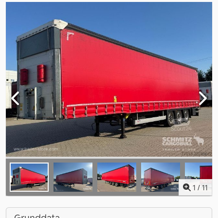
1
/
11
Grunddata