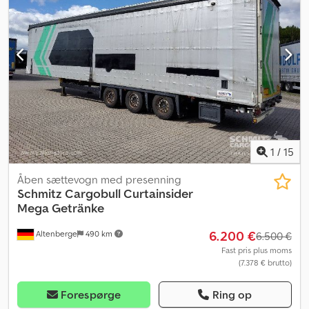
Dækstørrelse: 385/55 R22.5, DC 9.5 certifikat, Lastearealets
volumen: 97 m³, 1. aksel: , 2. aksel: , 3. aksel: , Luftaffjedring, Bageste
underrulle, Elektronisk bremsesystem (EBS), 1x15 og 2x7 pol stik,
Antispray, Se venligst et overblik over alle tilgængelige køretøjer
på vores hjemmeside. Har du brug for finansiering? Vi tilbyder
individuelle finansieringsløsninger, fuld servicekontrakt og
telematiktjenester. Vi rådgiver dig gerne personligt. Chodpfszrp
Tzsx Apnoa
1
/
15
Åben sættevogn med presenning
Schmitz Cargobull
Curtainsider
Mega Getränke
6.200 €
Altenberge
490 km
6.500 €
Fast pris plus moms
(7.378 € brutto)
Forespørge
Ring op