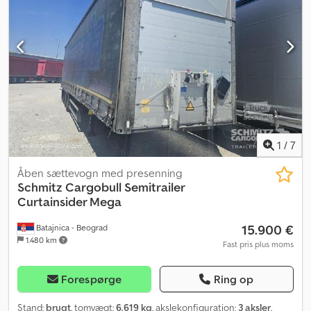
Luftaffjedring, Underrun-beskyttelse, Elektronisk bremsesystem
EBS, Værktøjskasse, Holder til reservehjul (2x), Fastgjort støtteben,
Skydetag, Tilslutningsstik 1x15- og 2x7-polet, Anti-sprøjt,
Toldplomber, Hævetag (hydraulisk). Codpfx Ajzrqd Uspnoha
1
/
7
Åben sættevogn med presenning
Schmitz Cargobull
Semitrailer
Curtainsider Mega
15.900 €
Batajnica - Beograd
1.480 km
Fast pris plus moms
Forespørge
Ring op
Stand:
brugt
, tomvægt:
6.619 kg
, akslekonfiguration:
3 aksler
,