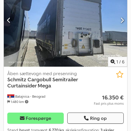
12642 (kode XL), lastrumsvolumen: 97 m³, 1. aksel: , 2. aksel: , 3. aksel:
, luftaffjedring, underridesbeskyttelse, løfteaksel foran, elektronisk
bremsesystem EBS, værktøjskasse, portaldøre, skydetag,
kilometertæller, tilslutningsstik 1x15 og 2x7-polet, antispray,
hævebart tag (hydraulisk), rammebeskytter. Vores komplette
udvalg af køretøjer finder du på . Ønsker du finansiering? Med
vores værdiskabende service tilbyder vi dig individuelle
finansieringsmuligheder, fuldservice- og telematikydelser. Vi
rådgiver dig gerne. Codszrqq Uspfx Apnjha
1
/
6
Åben sættevogn med presenning
Schmitz Cargobull
Semitrailer
Curtainsider Mega
16.350 €
Batajnica - Beograd
1.480 km
Fast pris plus moms
Forespørge
Ring op
Stand:
brugt
, tomvægt:
6.770 kg
, akslekonfiguration:
3 aksler
,