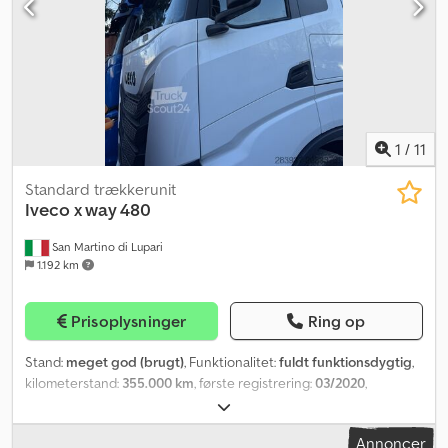
aftale. Henvendelser via WhatsApp besvares ikke.
1
/
11
Standard trækkerunit
Iveco
x way 480
San Martino di Lupari
1.192 km
Prisoplysninger
Ring op
Stand:
meget god (brugt)
, Funktionalitet:
fuldt funktionsdygtig
,
kilometerstand:
355.000 km
, første registrering:
03/2020
,
brændstoftype:
diesel
, akslekonfiguration:
2 aksler
, farve:
hvid
,
førerhus:
sovekabine
, geartype:
automatisk
, Produktionsår:
2020
,
Annoncer
Udstyr:
ABS, AdBlue, Bluetooth, EBS (Elektronisk Bremsesystem),