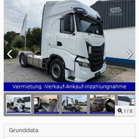
1
/
8
Grunddata