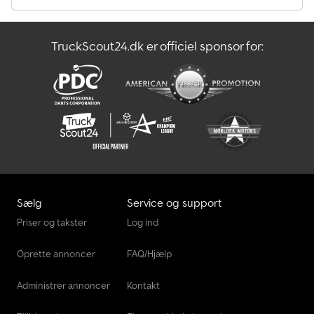
TruckScout24.dk er officiel sponsor for:
Sælg
Service og support
Priser og takster
Log ind
Oprette annoncer
FAQ/Hjælp
Administrer annoncer
Kontakt