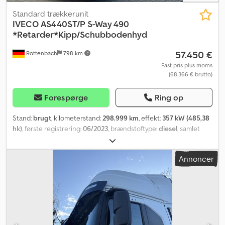
Standard trækkerunit
IVECO
AS440ST/P S-Way 490
*Retarder*Kipp/Schubbodenhyd
57.450 €
Röttenbach
798 km
Fast pris plus moms
(68.366 € brutto)
Forespørge
Ring op
Stand:
brugt
, kilometerstand:
298.999 km
, effekt:
357 kW (485,38
hk)
, første registrering:
06/2023
, brændstoftype:
diesel
, samlet
vægt:
18.000 kg
, akslekonfiguration:
2 aksler
, næste syn (TÜV):
08/2026
, bremser:
retarder
, farve:
hvid
, geartype:
automatisk
,
Annoncer
Produktionsår:
2023
, Udstyr:
ABS, elektronisk stabilitetsprogram
(ESP), klimaanlæg, navigationssystem, parkeringsvarmer
, *
Retarder * ACC (adaptiv fartpilot) * Navigation * Premium-design
* Forlygtebøjle * Rundtlysende blink * Køleboks Djdpfoyyg D Asx
Ap Hock * Forbedret kørenkomfort * TÜV (tysk teknisk kontrol)
Vores tilbud inkluderer generelt ikke syn og nummerplader. Med
forbehold for fejl og mellemsalg. Besigtigelse er kun muligt efter