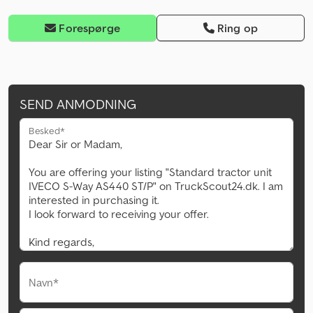
Forespørge
Ring op
SEND ANMODNING
Besked*
Navn*