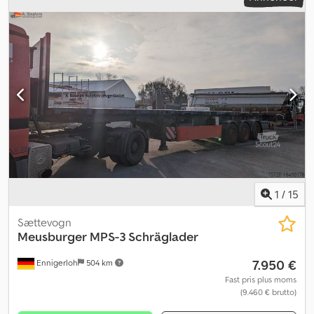
Tachograf, USB-port, anden brændstoftank,
bakkestartassistent, bordincomputer, centrallås,
differentialespær, el-betjent spejl, elektrisk rudehejs,
elektronisk stabilitetsprogram (ESP), fartpilot, fuld
servicehistorik, klimaanlæg, køleskab, navigationssystem,
parkeringsvarmer, retarder, servostyring, sodfilter, spoiler,
sædevarmer, traktionskontrol, tågelygter,
vognbaneførerassistent
, KØRETØJET ER I FREMRAGENDE
STAND, FÅ KILOMETER Dcjdpfx Apox N Hrlj Hjk
1
/
15
Sættevogn
Meusburger
MPS-3 Schräglader
7.950 €
Ennigerloh
504 km
Fast pris plus moms
(9.460 € brutto)