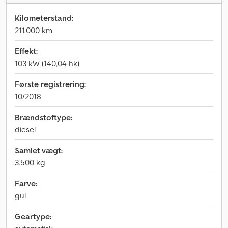
Kilometerstand:
211.000 km
Effekt:
103 kW (140,04 hk)
Første registrering:
10/2018
Brændstoftype:
diesel
Samlet vægt:
3.500 kg
Farve:
gul
Geartype: