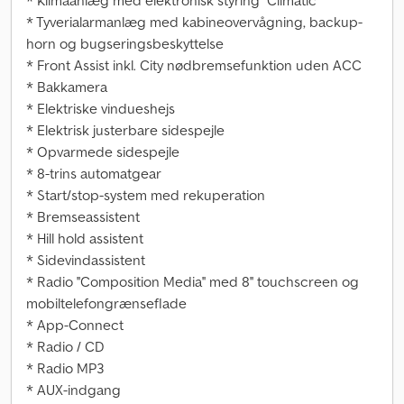
* Klimaanlæg med elektronisk styring ''Climatic''
* Tyverialarmanlæg med kabineovervågning, backup-
horn og bugseringsbeskyttelse
* Front Assist inkl. City nødbremsefunktion uden ACC
* Bakkamera
* Elektriske vindueshejs
* Elektrisk justerbare sidespejle
* Opvarmede sidespejle
* 8-trins automatgear
* Start/stop-system med rekuperation
* Bremseassistent
* Hill hold assistent
* Sidevindassistent
* Radio ''Composition Media'' med 8'' touchscreen og
mobiltelefongrænseflade
* App-Connect
* Radio / CD
* Radio MP3
* AUX-indgang