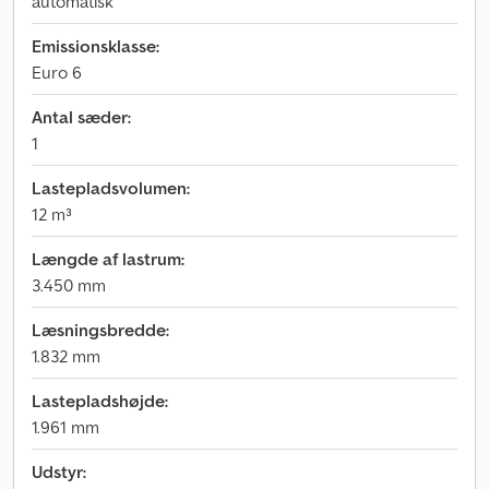
automatisk
Emissionsklasse:
Euro 6
Antal sæder:
1
Lastepladsvolumen:
12 m³
Længde af lastrum:
3.450 mm
Læsningsbredde:
1.832 mm
Lastepladshøjde:
1.961 mm
Udstyr: