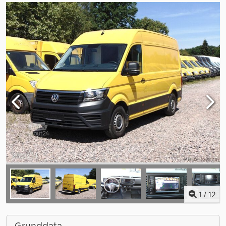
1
/
12
Grunddata