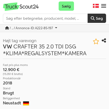
Sælg
Søg
/ ... / Annonce-ID: A222-85-197
Højt tag varevogn
VW
CRAFTER 35 2.0 TDI DSG
*KLIMA*REGALSYSTEM*KAMERA
Fast pris plus moms
12.900 €
(15.351 € brutto)
Produktionsår
2018
Stand
Brugt
Beliggenhed
Neustadt