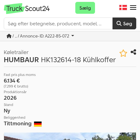
Sælg
Søg
/ ... / Annonce-ID: A222-85-072
Køletrailer
HUMBAUR
HK132614-18 Kühlkoffer
Fast pris plus moms
6.134 €
(7.299 € brutto)
Produktionsår
2026
Stand
Ny
Beliggenhed
Tittmoning