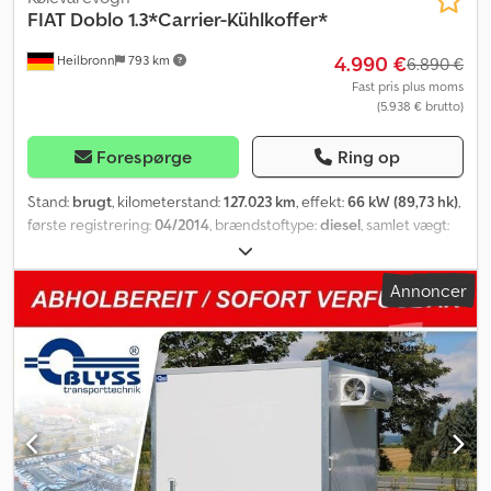
FIAT
Doblo 1.3*Carrier-Kühlkoffer*
4.990 €
Heilbronn
793 km
6.890 €
Fast pris plus moms
(5.938 € brutto)
Forespørge
Ring op
Stand:
brugt
, kilometerstand:
127.023 km
, effekt:
66 kW (89,73 hk)
,
første registrering:
04/2014
, brændstoftype:
diesel
, samlet vægt:
2.290 kg
, farve:
hvid
, geartype:
mekanisk
, emissionsklasse:
Euro 5
,
antal sæder:
2
, længde af lastrum:
1.760 mm
, læsningsbredde:
Annoncer
1.720 mm
, lastepladshøjde:
1.420 mm
, Udstyr:
centrallås,
elektronisk stabilitetsprogram (ESP), sodfilter
, 2-sæders,
servostyring, 5-trins manuel gearkasse, omdrejningstæller,
førerairbag, radio-CD, elektriske vinduer, Carrier Viento 200
køleenhed, Euro 4, friskvaretransport, enkeltdør bagpå osv.
Forbehold for fejl og mellemsalg. Salg kun til erhvervsdrivende og
til eksport. !!!! Fg-5469 !!!!Nøgle-nr.10 !!!!! Prøve- eller testkørsel til
TÜV, Dekra eller Fiat muligt !!!!! Csdpfjrfl Rmex Ab Serf