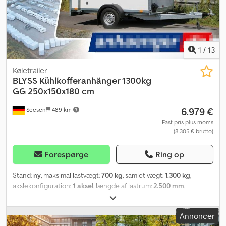
1
/
13
Køletrailer
BLYSS
Kühlkofferanhänger 1300kg
GG 250x150x180 cm
6.979 €
Seesen
489 km
Fast pris plus moms
(8.305 € brutto)
Forespørge
Ring op
Stand:
ny
, maksimal lastvægt:
700 kg
, samlet vægt:
1.300 kg
,
akslekonfiguration:
1 aksel
, længde af lastrum:
2.500 mm
,
læsningsbredde:
1.500 mm
, lastepladshøjde:
1.800 mm
, Coolbox
FK1325HL KØLEKASSETRAILER TEKNISKE DATA Crjdpjthli Iofx Ab
Annoncer
Sjf * Trailertype: Coolbox FK1325HL * Totalvægt: 1.300 kg *