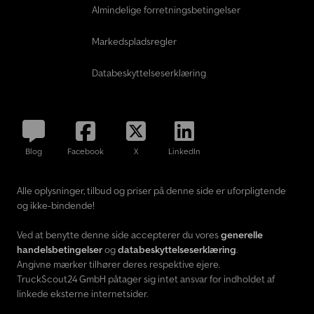
efter aftale senecar – din specialist inden for trailere til det
Almindelige forretningsbetingelser
sydlige Westfalen, Sauerland og det østlige Ruhr-område!
Mellemhandel og fejl forbeholdes. Det afgørende er udelukkende
Markedspladsregler
aftalerne i ordrebekræftelsen eller i købskontrakten. Du kan få de
præcise detaljer om udstyr og salgsprisen fra vores
Databeskyttelseserklæring
salgspersonale. Kontakt os venligst.
Blog
Facebook
X
LinkedIn
Alle oplysninger, tilbud og priser på denne side er uforpligtende
og ikke-bindende!
Ved at benytte denne side accepterer du vores
generelle
handelsbetingelser
og
databeskyttelseserklæring
.
Angivne mærker tilhører deres respektive ejere.
TruckScout24 GmbH påtager sig intet ansvar for indholdet af
linkede eksterne internetsider.