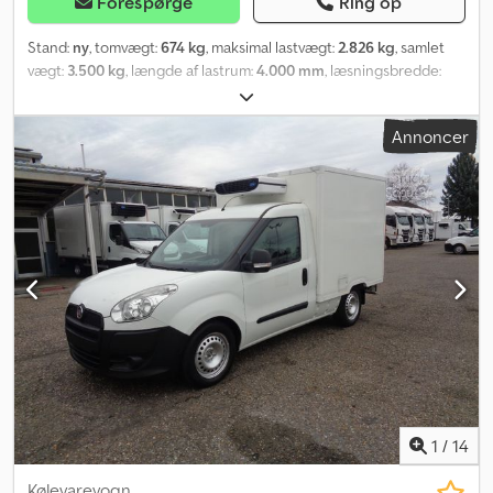
Forespørge
Ring op
Stand:
ny
, tomvægt:
674 kg
, maksimal lastvægt:
2.826 kg
, samlet
vægt:
3.500 kg
, længde af lastrum:
4.000 mm
, læsningsbredde:
1.830 mm
, lastepladshøjde:
250 mm
, Byggemaskintransporttrailer
Bauma BUILDER 3 4018/2S 3,5T Robust, svejset anhænger til
Annoncer
transport af byggemaskiner og meget tunge materialer. Det
originale design giver mulighed for at gå langs hele anhængerens
sider, som er udstyret med skridsikre strimler. Svejset, bærende
ramme af lukkede stålrør. Skridsikker, vandfast krydsfinerbund
med solide lashingskinner for effektiv lastsikring og for at sikre de
transporterede varer. Ekstremt robust V-trækstang og
stabiliserende støtteben medfølger. Sædebænkstøtte og
støttehjul med automatisk foldemekanisme er standard. Fjedre,
der letter sænkning og løft af rampen. Totalvægt: 3500 kg Serie:
Builder Formål: Byggemaskintransport Egenvægt (kg): 674
Nyttelast (kg): 2826 Total længde (mm): 6070 Credpfjw A Rhksx Ab
Sef Lastefladens længde (mm): 4000 Total bredde (mm): 2430
Lastefladens bredde (mm): 1830 Total højde (mm): 1800 Sidehøjde:
250 Bremse: ja Rammetype: Svejset Rammemateriale: Stål
1
/
14
Kølevarevogn