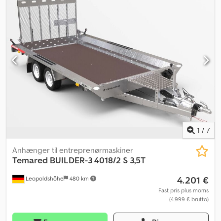
1
/
7
Anhænger til entreprenørmaskiner
Temared
BUILDER-3 4018/2 S 3,5T
4.201 €
Leopoldshöhe
480 km
Fast pris plus moms
(4.999 € brutto)