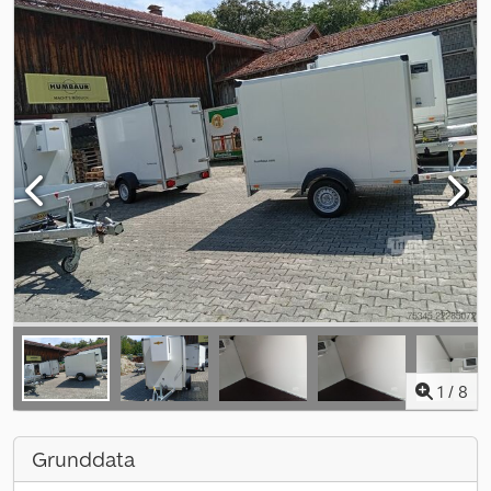
1
/
8
Grunddata