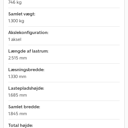
746 kg
Samlet vægt:
1.300 kg
Akslekonfiguration:
1 aksel
Længde af lastrum:
2.515 mm
Læsningsbredde:
1.330 mm
Lastepladshøjde:
1.685 mm
Samlet bredde:
1.845 mm
Total højde: