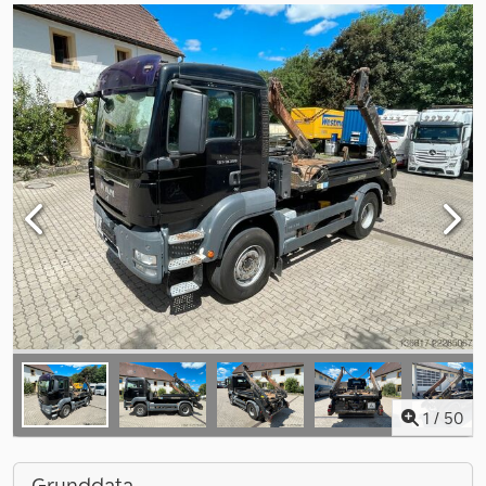
1
/
50
Grunddata