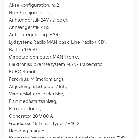
Akselkonfiguration: 4x2,
Nær-/forhjørnespejl,
Anhængerstik 24V / 7-polet,
Anhængerstik ABS,
Antislipregulering (ASR),
Lydsystem: Radio MAN basic Line (radio / CD),
Batteri 175 Ah,
Onboard computer MAN-Tronic,
Elektronisk bremsesystem MAN-Brakematic,
EURO 4-motor,
Førerhus: M (mellemlang),
Affjedring: bladfjeder / luft,
Vinduesløftere, elektriske,
Flammepåstartsanlæg,
Forrude, tonet,
Generator 28 V 80 A,
Gearkasse 16-trins - Type: ZF 16 S,
Hævetag manuelt,