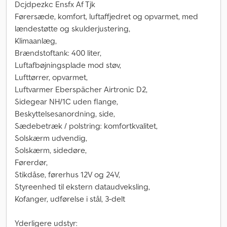
Dcjdpezkc Ensfx Af Tjk
Førersæde, komfort, luftaffjedret og opvarmet, med
lændestøtte og skulderjustering,
Klimaanlæg,
Brændstoftank: 400 liter,
Luftafbøjningsplade mod støv,
Lufttørrer, opvarmet,
Luftvarmer Eberspächer Airtronic D2,
Sidegear NH/1C uden flange,
Beskyttelsesanordning, side,
Sædebetræk / polstring: komfortkvalitet,
Solskærm udvendig,
Solskærm, sidedøre,
Førerdør,
Stikdåse, førerhus 12V og 24V,
Styreenhed til ekstern dataudveksling,
Kofanger, udførelse i stål, 3-delt
Yderligere udstyr: