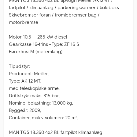
MAN TGS 18.360 4x2 BL tipvogn Meiller AK12MT /
fartpilot / klimaanlæg / parkeringsvarmer / køleboks
Skivebremser foran / tromlebremser bag /
motorbremse
Motor 10,5 l - 265 kW diesel
Gearkasse 16-trins - Type: ZF 16 S
Førerhus: M (mellemlang)
Tipudstyr:
Producent: Meiller,
Type: AK 12 MT,
med teleskopiske arme,
Driftstryk: maks. 315 bar,
Nominel belastning: 13.000 kg,
Byggeår: 2009,
Container, maks. volumen: 20 m³,
MAN TGS 18.360 4x2 BL fartpilot klimaanlæg