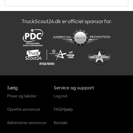
TruckScout24.dk er officiel sponsor for:
Sælg
Service og support
Priser og takster
Log ind
Oprette annoncer
FAQ/Hjælp
Administrer annoncer
Kontakt