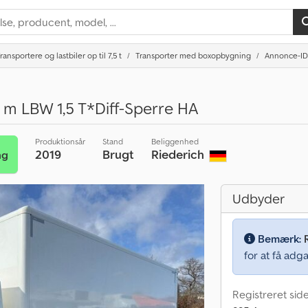
ransportere og lastbiler op til 7,5 t
Transporter med boxopbygning
Annonce-ID
0 m LBW 1,5 T*Diff-Sperre HA
Produktionsår
Stand
Beliggenhed
2019
Brugt
Riederich
ng
Udbyder
Bemærk:
for at få adga
Registreret sid