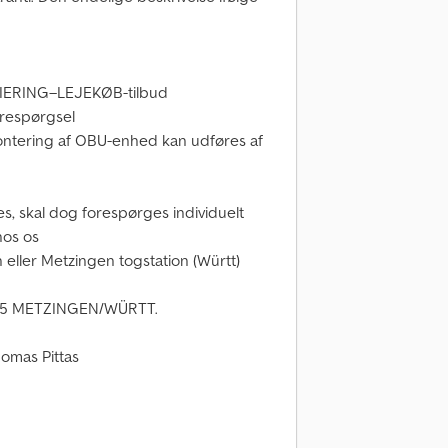
SIERING–LEJEKØB-tilbud
forespørgsel
g montering af OBU-enhed kan udføres af
s, skal dog forespørges individuelt
hos os
vn eller Metzingen togstation (Württ)
55 METZINGEN/WÜRTT.
omas Pittas