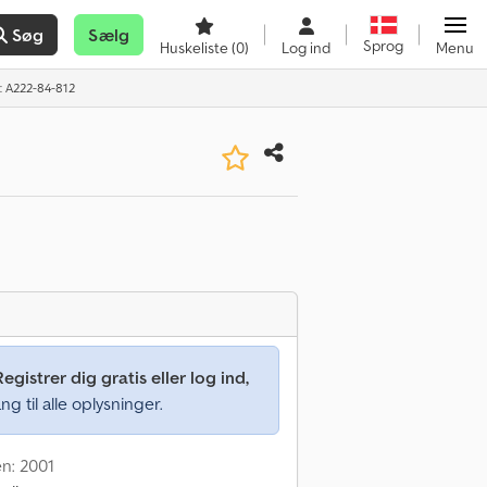
Søg
Sælg
Sprog
Huskeliste
(0)
Log ind
Menu
: A222-84-812
Registrer dig gratis eller log ind,
ng til alle oplysninger.
en: 2001