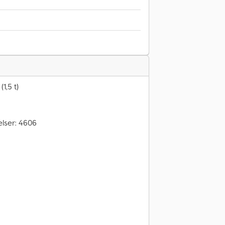
1,5 t)
lser: 4606