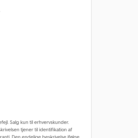
)
fejl. Salg kun til erhvervskunder.
ivelsen tjener til identifikation af
ranti. Den endelige beskrivelse ifølge