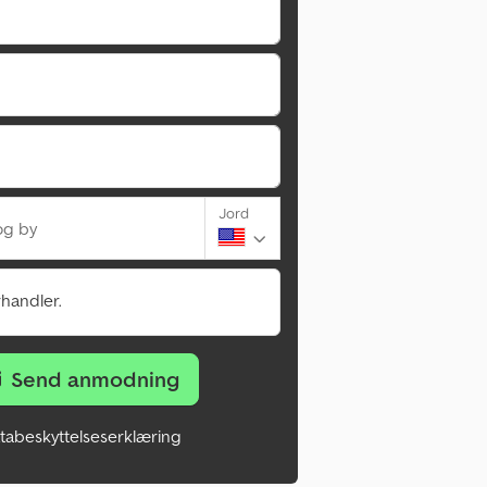
Jord
og by
rhandler.
Send anmodning
tabeskyttelseserklæring