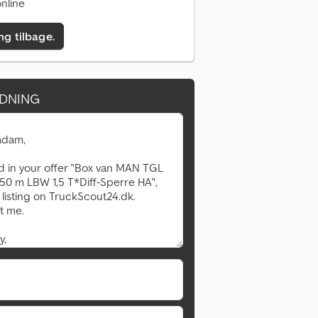
nline
ing tilbage.
DNING