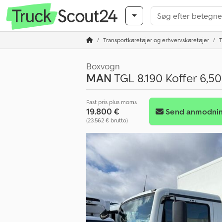
Transportkøretøjer og erhvervskøretøjer
T
Boxvogn
MAN
TGL 8.190 Koffer 6,5
Fast pris plus moms
19.800 €
Send anmodni
(23.562 € brutto)