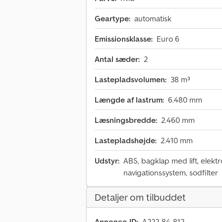
Geartype:
automatisk
Emissionsklasse:
Euro 6
Antal sæder:
2
Lastepladsvolumen:
38 m³
Længde af lastrum:
6.480 mm
Læsningsbredde:
2.460 mm
Lastepladshøjde:
2.410 mm
Udstyr:
ABS, bagklap med lift, elektr
navigationssystem, sodfilter
Detaljer om tilbuddet
Annonce-ID:
A222-84-812