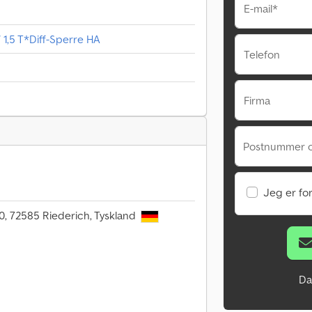
E-mail*
 1,5 T*Diff-Sperre HA
Telefon
Firma
Postnummer 
Jeg er fo
10, 72585 Riederich, Tyskland
Da