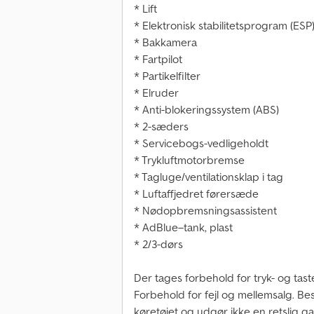
* Lift
* Elektronisk stabilitetsprogram (ESP
* Bakkamera
* Fartpilot
* Partikelfilter
* Elruder
* Anti-blokeringssystem (ABS)
* 2-sæders
* Servicebogs-vedligeholdt
* Trykluftmotorbremse
* Tagluge/ventilationsklap i tag
* Luftaffjedret førersæde
* Nødopbremsningsassistent
* AdBlue–tank, plast
* 2/3-dørs
Der tages forbehold for tryk- og taste
Forbehold for fejl og mellemsalg. Beskr
køretøjet og udgør ikke en retslig ga