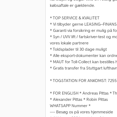
købsaftale er gældende.
* TOP SERVICE & KVALITET
* Vi tilbyder gerne LEASING–FINAN
* Garanti via forsikring er mulig på 
* Syn / UVV lift / fartskriver-test o
vores lokale partnere
* Toldsplader til 30 dage muligt
* Alle eksport-dokumenter kan ordne
* MAUT for Toll-Collect kan bestilles 
* Gratis transfer fra Stuttgart luftha
* TOGSTATION FOR ANKOMST: 725
* FOR ENGLISH * Andreas Pittas * Th
* Alexander Pittas * Robin Pittas
WHATSAPP Nummer *
---- Besøg os på vores hjemmeside