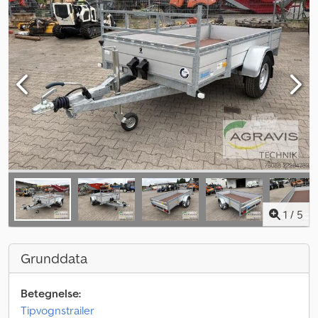
1
/
5
Grunddata
Betegnelse:
Tipvognstrailer