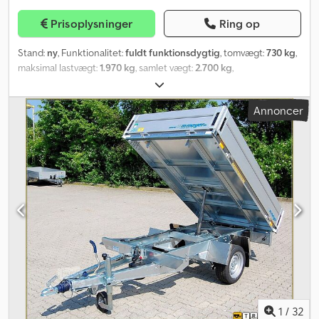
- Inkl. registreringsattest (del 2) - Inkl. COC-dokument (EU-
Prisoplysninger
Ring op
overensstemmelsesattest) - Ingen yderligere uønskede
omkostninger - Nedvejning mod merpris mulig (kun TÜV-gebyr)
Stand:
ny
, Funktionalitet:
fuldt funktionsdygtig
, tomvægt:
730 kg
,
Flere tilbud og informationer findes på vores hjemmeside. Af
maksimal lastvægt:
1.970 kg
, samlet vægt:
2.700 kg
,
juridiske grunde kan denne ikke direkte linkes – søg venligst efter
akslekonfiguration:
2 aksler
, længde af lastrum:
3.620 mm
,
“Dapper Anhänger” i din søgemaskine. Crodpfsh Avpnox Agkof
læsningsbredde:
1.950 mm
, lastepladshøjde:
350 mm
, affjedring:
Billeder kan vise ekstraudstyr. Der tages forbehold for fejl,
Annoncer
parabolblad (fjeder)
, dækstørrelse:
165R13C
, trailerbremse:
ændringer og mellemsalg.
trailer med bremser
, Produktionsår:
2025
, Ifor Williams TT2515 ►
Bagkiptrailer med stor tippevinkel ► Ladstørrelse: ca. 246x119x35
cm (LxBxH) ► Tilladt totalvægt: 2700 kg ► Egenvægt ca.: 730 kg
(uden ekstraudstyr) ► 12 V elektrisk hydraulikpumpe og egen
batteri ► Batteriladning fra trækkende køretøj ► Fuld
aluminiumsgulv ► Bagklap kan åbnes både for oven og forneden
► Maks. tippevinkel: 50° ► Fuld reservehjul Codpjyglguofx Agkorf
Ekstraudstyr allerede inkluderet i prisen: ► Overbygning med
aluriffelplade, 80 cm ► Rampeholdere ► Aluminiumsramper –
bæreevne pr. par: 3000 kg ► Låsbart værktøjskasse
1
/
32