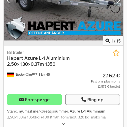
1
/
15
Bil trailer
Hapert
Azure L-1 Aluminium
2,50×1,30×0,37m 1350
2.162 €
Nieder-Olm
713 km
Fast pris plus moms
(2.573 € brutto)
Forespørge
Ring op
Stand:
ny
, maskine/køretøjsnummer:
Azure L-1 Aluminium
2,50x1,30m 1350kg +100 Km/h
, tomvægt:
320 kg
, maksimal
lastvægt:
1.030 kg
, samlet vægt:
1.350 kg
, akslekonfiguration:
1