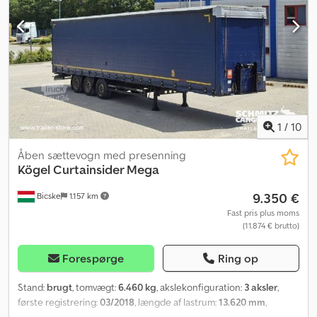
polet stik, Sprøjteskærm, Løftbart tag (manuelt): 2,9 m - 3,0 m,
Gardinsystem. Se en oversigt over alle tilgængelige køretøjer på
vores hjemmeside. Har du brug for finansiering? Vi tilbyder
individuelle finansieringsløsninger, fuldservicekontrakter og
telematikydelser. Vi står gerne til rådighed for personlig
rådgivning. Dkedpsztg Avsfx Am Der
1
/
10
Åben sættevogn med presenning
Kögel
Curtainsider Mega
9.350 €
Bicske
1.157 km
Fast pris plus moms
(11.874 € brutto)
Forespørge
Ring op
Stand:
brugt
, tomvægt:
6.460 kg
, akslekonfiguration:
3 aksler
,
første registrering:
03/2018
, længde af lastrum:
13.620 mm
,