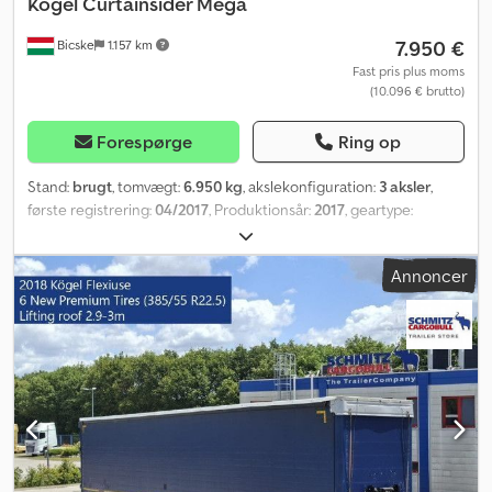
Kögel
Curtainsider Mega
7.950 €
Bicske
1.157 km
Fast pris plus moms
(10.096 € brutto)
Forespørge
Ring op
Stand:
brugt
, tomvægt:
6.950 kg
, akslekonfiguration:
3 aksler
,
første registrering:
04/2017
, Produktionsår:
2017
, geartype:
mekanisk
, Egentvægt: 6950 kg. Se en oversigt over alle
tilgængelige køretøjer på vores hjemmeside. Har du brug for
Annoncer
finansiering? Vi tilbyder individuelle finansieringsløsninger,
komplette serviceaftaler og telematikydelser. Vi står gerne til
rådighed for en personlig rådgivning. Djdpfxjztgz Ee Am Dekr