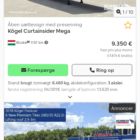
1
/
10
Åben sættevogn med presenning
Kögel
Curtainsider Mega
9.350 €
Bicske
1.157 km
Fast pris plus moms
(11.874 € brutto)
Forespørge
Ring op
Stand:
brugt
, tomvægt:
6.460 kg
, akslekonfiguration:
3 aksler
,
første registrering:
04/2018
, længde af lastrum:
13.620 mm
,
læsningsbredde:
2.480 mm
, lastepladshøjde:
3.000 mm
,
lastepladsvolumen:
101 m³
, dækstørrelse:
385/55 R22,5
,
Annoncer
Produktionsår:
2018
, Udstyr:
ABS
, Egentvægt: 6460 kg, DIN EN
12642-certifikat (kode XL), Lastområde (L B H): 13.620 mm x 2.480
mm x 3.000 mm. Dækstørrelse: 385/55 R22.5, Lastområdevolumen:
101 m³, 1. aksel: , 2. aksel: , 3. aksel: , Selvnivellerende affjedring,
Elektronisk bremssystem (EBS), Skydetag, 1 x 15-polet og 2 x 7-