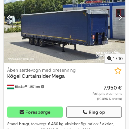
1
/
10
Åben sættevogn med presenning
Kögel
Curtainsider Mega
7.950 €
Bicske
1.157 km
Fast pris plus moms
(10.096 € brutto)
Forespørge
Ring op
Stand:
brugt
, tomvægt:
6.460 kg
, akslekonfiguration:
3 aksler
,