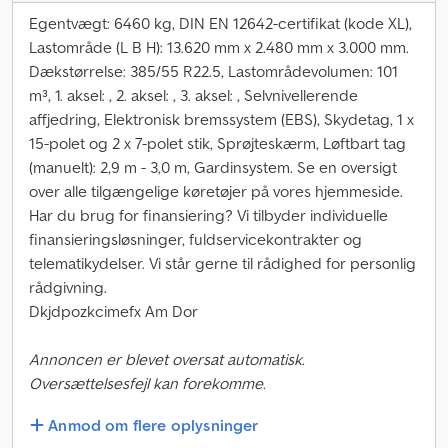
Egentvægt: 6460 kg, DIN EN 12642-certifikat (kode XL),
Lastområde (L B H): 13.620 mm x 2.480 mm x 3.000 mm.
Dækstørrelse: 385/55 R22.5, Lastområdevolumen: 101
m³, 1. aksel: , 2. aksel: , 3. aksel: , Selvnivellerende
affjedring, Elektronisk bremssystem (EBS), Skydetag, 1 x
15-polet og 2 x 7-polet stik, Sprøjteskærm, Løftbart tag
(manuelt): 2,9 m - 3,0 m, Gardinsystem. Se en oversigt
over alle tilgængelige køretøjer på vores hjemmeside.
Har du brug for finansiering? Vi tilbyder individuelle
finansieringsløsninger, fuldservicekontrakter og
telematikydelser. Vi står gerne til rådighed for personlig
rådgivning.
Dkjdpozkcimefx Am Dor
Annoncen er blevet oversat automatisk.
Oversættelsesfejl kan forekomme.
Anmod om flere oplysninger