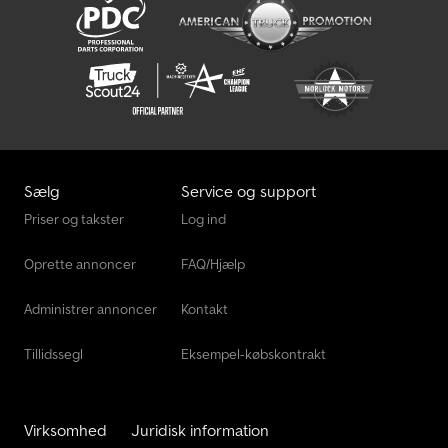
Sælg
Service og support
Priser og takster
Log ind
Oprette annoncer
FAQ/Hjælp
Administrer annoncer
Kontakt
Tillidssegl
Eksempel-købskontrakt
Virksomhed
Juridisk information