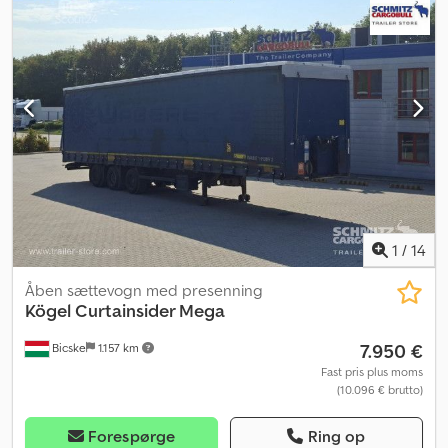
1
/
14
Åben sættevogn med presenning
Kögel
Curtainsider Mega
7.950 €
Bicske
1.157 km
Fast pris plus moms
(10.096 € brutto)
Forespørge
Ring op