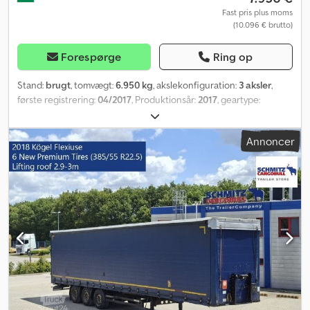
Fast pris plus moms
(10.096 € brutto)
Forespørge
Ring op
Stand:
brugt
, tomvægt:
6.950 kg
, akslekonfiguration:
3 aksler
,
første registrering:
04/2017
, Produktionsår:
2017
, geartype:
mekanisk
, Egentvægt: 6950 kg. Se en oversigt over alle
tilgængelige køretøjer på vores hjemmeside. Har du brug for
Annoncer
finansiering? Vi tilbyder individuelle finansieringsløsninger,
komplette serviceaftaler og telematikydelser. Vi står gerne til
rådighed for en personlig rådgivning. Djdpeztgzfefx Am Djkr