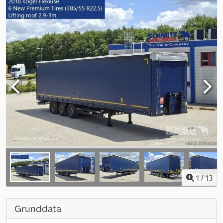
1
/
13
Grunddata