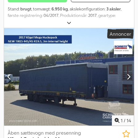
Stand:
brugt
, tomvægt:
6.950 kg
, akslekonfiguration:
3 aksler
,
første registrering:
04/2017
, Produktionsår:
2017
, geartype:
mekanisk
, Egentvægt: 6950 kg. Se en oversigt over alle
tilgængelige køretøjer på vores hjemmeside. Har du brug for
Annoncer
finansiering? Vi tilbyder individuelle finansieringsløsninger,
komplette serviceaftaler og telematikydelser. Vi står gerne til
rådighed for en personlig rådgivning. Djdpfx Ajztgzxjm Dokr
1
/
14
Åben sættevogn med presenning