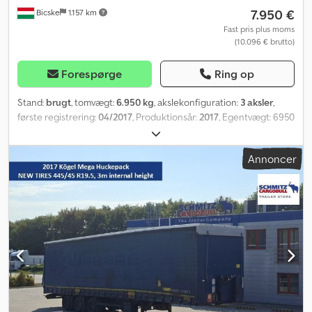
7.950 €
Bicske
1.157 km
Fast pris plus moms
(10.096 € brutto)
Forespørge
Ring op
Stand:
brugt
, tomvægt:
6.950 kg
, akslekonfiguration:
3 aksler
,
første registrering:
04/2017
, Produktionsår:
2017
, Egentvægt: 6950
kg. Se en oversigt over alle tilgængelige køretøjer på vores
hjemmeside. Har du brug for finansiering? Vi tilbyder individuelle
Annoncer
finansieringsløsninger, komplette serviceaftaler og
telematikydelser. Vi står gerne til rådighed for en personlig
rådgivning. Dedpfx Amjztg Dyj Dekr