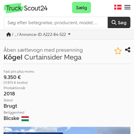
Sælg
Søg
/ ... / Annonce-ID: A222-84-522
Åben sættevogn med presenning
Kögel
Curtainsider Mega
Fast pris plus moms
9.350 €
(11.874 € brutto)
Produktionsår
2018
Stand
Brugt
Beliggenhed
Bicske