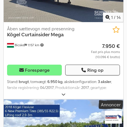
1
/
14
Åben sættevogn med presenning
Kögel
Curtainsider Mega
7.950 €
Bicske
1.157 km
Fast pris plus moms
(10.096 € brutto)
Forespørge
Ring op
Stand:
brugt
, tomvægt:
6.950 kg
, akslekonfiguration:
3 aksler
,
første registrering:
04/2017
, Produktionsår:
2017
, geartype:
mekanisk
, Egentvægt: 6950 kg. Se en oversigt over alle
tilgængelige køretøjer på vores hjemmeside. Har du brug for
Annoncer
finansiering? Vi tilbyder individuelle finansieringsløsninger,
komplette serviceaftaler og telematikydelser. Vi står gerne til
rådighed for en personlig rådgivning. Dsdpfx Aoztg D Hsm Dekr