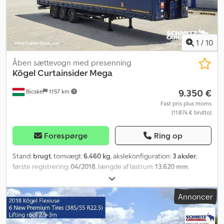
1
/
10
Åben sættevogn med presenning
Kögel
Curtainsider Mega
9.350 €
Bicske
1.157 km
Fast pris plus moms
(11.874 € brutto)
Forespørge
Ring op
Stand:
brugt
, tomvægt:
6.460 kg
, akslekonfiguration:
3 aksler
,
første registrering:
04/2018
, længde af lastrum:
13.620 mm
,
læsningsbredde:
2.480 mm
, lastepladshøjde:
3.000 mm
,
lastepladsvolumen:
101 m³
, dækstørrelse:
385/55 R22,5
,
Annoncer
Produktionsår:
2018
, geartype:
mekanisk
, Udstyr:
ABS
, Egentvægt:
6460 kg, DIN EN 12642-certifikat (kode XL), Lastområde (L B H):
13.620 mm x 2.480 mm x 3.000 mm. Dækstørrelse: 385/55 R22.5,