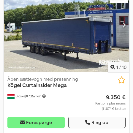
Lastområdevolumen: 101 m³, 1. aksel: , 2. aksel: , 3. aksel: ,
Selvnivellerende affjedring, Elektronisk bremssystem (EBS),
Skydetag, 1 x 15-polet og 2 x 7-polet stik, Sprøjteskærm, Løftbart
tag (manuelt): 2,9 m - 3,0 m, Gardinsystem. Se en oversigt over alle
tilgængelige køretøjer på vores hjemmeside. Har du brug for
finansiering? Vi tilbyder individuelle finansieringsløsninger,
fuldservicekontrakter og telematikydelser. Vi står gerne til
rådighed for personlig rådgivning. Dedoztg Acepfx Am Dskr
1
/
10
Åben sættevogn med presenning
Kögel
Curtainsider Mega
9.350 €
Bicske
1.157 km
Fast pris plus moms
(11.874 € brutto)
Forespørge
Ring op