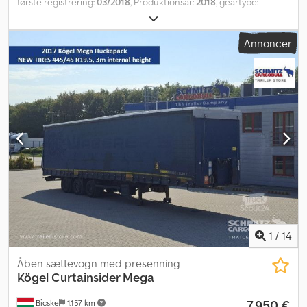
første registrering:
03/2018
, Produktionsår:
2018
, geartype:
mekanisk
, Egenvægt: 6460 kg. Find et overblik over alle
tilgængelige køretøjer på vores hjemmeside. Brug for
Annoncer
finansiering? Vi tilbyder individuelle finansieringsløsninger, fuld
serviceaftaler og telematiktjenester. Vi rådgiver dig gerne
personligt. Dsdpfx Aoztg Ekom Dekr
1
/
14
Åben sættevogn med presenning
Kögel
Curtainsider Mega
7.950 €
Bicske
1.157 km