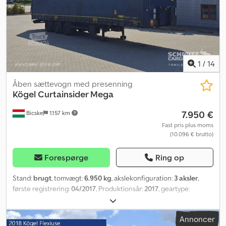
1
/
14
Åben sættevogn med presenning
Kögel
Curtainsider Mega
7.950 €
Bicske
1.157 km
Fast pris plus moms
(10.096 € brutto)
Forespørge
Ring op
Stand:
brugt
, tomvægt:
6.950 kg
, akslekonfiguration:
3 aksler
,
første registrering:
04/2017
, Produktionsår:
2017
, geartype:
mekanisk
, Egentvægt: 6950 kg. Se en oversigt over alle
tilgængelige køretøjer på vores hjemmeside. Har du brug for
Annoncer
finansiering? Vi tilbyder individuelle finansieringsløsninger,