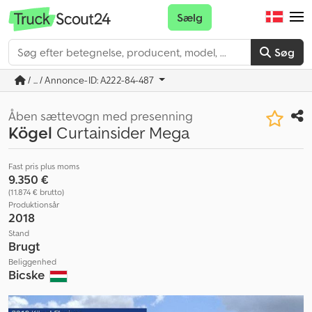
Sælg
Søg
/ ... / Annonce-ID: A222-84-487
Åben sættevogn med presenning
Kögel
Curtainsider Mega
Fast pris plus moms
9.350 €
(11.874 € brutto)
Produktionsår
2018
Stand
Brugt
Beliggenhed
Bicske