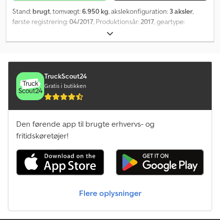
Stand:
brugt
, tomvægt:
6.950 kg
, akslekonfiguration:
3 aksler
,
første registrering:
04/2017
, Produktionsår:
2017
, geartype:
mekanisk
, Egentvægt: 6950 kg. Se en oversigt over alle
tilgængelige køretøjer på vores hjemmeside. Har du brug for
finansiering? Vi tilbyder individuelle finansieringsløsninger,
komplette serviceaftaler og telematikydelser. Vi står gerne til
rådighed for en personlig rådgivning. Dodpeztgzfsfx Am Aeck
TruckScout24
Gratis i butikken
Den førende app til brugte erhvervs- og
fritidskøretøjer!
Flere oplysninger