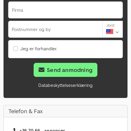
Firma
Jord
Postnummer og by
Jeg er forhandler.
Send anmodning
Databeskyttelseserklæring
Telefon & Fax
+36 70 66... annoncer