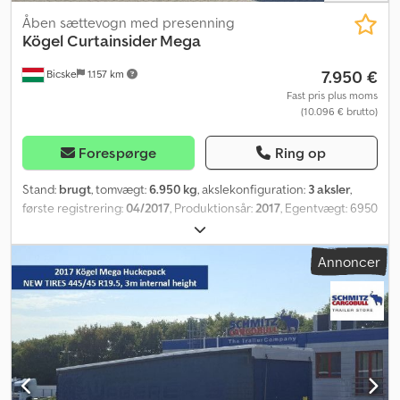
Åben sættevogn med presenning
Kögel
Curtainsider Mega
7.950 €
Bicske
1.157 km
Fast pris plus moms
(10.096 € brutto)
Forespørge
Ring op
Stand:
brugt
, tomvægt:
6.950 kg
, akslekonfiguration:
3 aksler
,
første registrering:
04/2017
, Produktionsår:
2017
, Egentvægt: 6950
kg. Se en oversigt over alle tilgængelige køretøjer på vores
hjemmeside. Har du brug for finansiering? Vi tilbyder individuelle
Annoncer
finansieringsløsninger, komplette serviceaftaler og
telematikydelser. Vi står gerne til rådighed for en personlig
rådgivning. Dcjdpfoztg Dyox Am Ajk