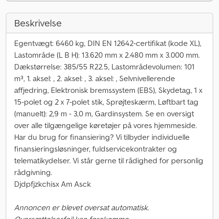
Beskrivelse
Egentvægt: 6460 kg, DIN EN 12642-certifikat (kode XL),
Lastområde (L B H): 13.620 mm x 2.480 mm x 3.000 mm.
Dækstørrelse: 385/55 R22.5, Lastområdevolumen: 101
m³, 1. aksel: , 2. aksel: , 3. aksel: , Selvnivellerende
affjedring, Elektronisk bremssystem (EBS), Skydetag, 1 x
15-polet og 2 x 7-polet stik, Sprøjteskærm, Løftbart tag
(manuelt): 2,9 m - 3,0 m, Gardinsystem. Se en oversigt
over alle tilgængelige køretøjer på vores hjemmeside.
Har du brug for finansiering? Vi tilbyder individuelle
finansieringsløsninger, fuldservicekontrakter og
telematikydelser. Vi står gerne til rådighed for personlig
rådgivning.
Djdpfjzkchisx Am Asck
Annoncen er blevet oversat automatisk.