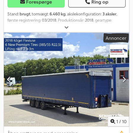
Forespørge
Ring op
Stand:
brugt
, tomvægt:
6.460 kg
, akslekonfiguration:
3 aksler
,
første registrering:
03/2018
, Produktionsår:
2018
, geartype:
mekanisk
, Egenvægt: 6460 kg. Find et overblik over alle
tilgængelige køretøjer på vores hjemmeside. Brug for
Annoncer
finansiering? Vi tilbyder individuelle finansieringsløsninger, fuld
serviceaftaler og telematiktjenester. Vi rådgiver dig gerne
personligt. Dodpfx Ajztg Ekem Aeck
1
/
10