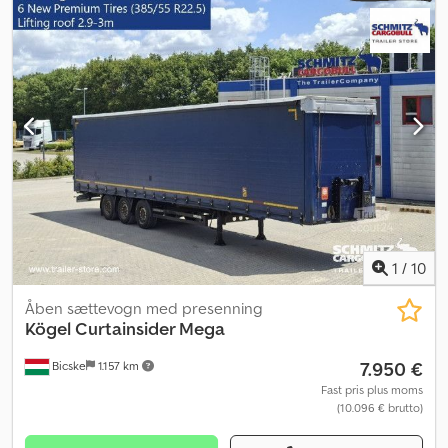
komplette serviceaftaler og telematikydelser. Vi står gerne til
rådighed for en personlig rådgivning. Dsdpfxoztg D Hj Am Asck
1
/
10
Åben sættevogn med presenning
Kögel
Curtainsider Mega
7.950 €
Bicske
1.157 km
Fast pris plus moms
(10.096 € brutto)