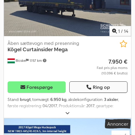
finansieringsløsninger, fulde servicekontrakter og
telematikydelser. Vi rådgiver dig gerne personligt. Dodpfxjzf Rm Nj
Am Asck
1
/
14
Åben sættevogn med presenning
Kögel
Curtainsider Mega
7.950 €
Bicske
1.157 km
Fast pris plus moms
(10.096 € brutto)
Forespørge
Ring op
Stand:
brugt
, tomvægt:
6.950 kg
, akslekonfiguration:
3 aksler
,
første registrering:
04/2017
, Produktionsår:
2017
, geartype:
mekanisk
, Egentvægt: 6950 kg. Se en oversigt over alle
tilgængelige køretøjer på vores hjemmeside. Har du brug for
Annoncer
finansiering? Vi tilbyder individuelle finansieringsløsninger,
komplette serviceaftaler og telematikydelser. Vi står gerne til