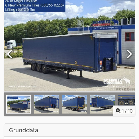
1
/
10
Grunddata