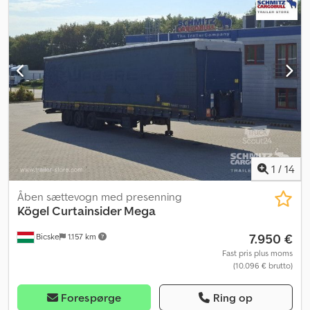
rådighed for en personlig rådgivning. Dcodpjztgyhjfx Am Ask
1
/
14
Åben sættevogn med presenning
Kögel
Curtainsider Mega
7.950 €
Bicske
1.157 km
Fast pris plus moms
(10.096 € brutto)
Forespørge
Ring op