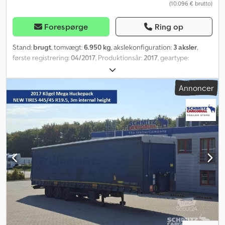
(10.096 € brutto)
Forespørge
Ring op
Stand:
brugt
, tomvægt:
6.950 kg
, akslekonfiguration:
3 aksler
,
første registrering:
04/2017
, Produktionsår:
2017
, geartype:
mekanisk
, Egentvægt: 6950 kg. Se en oversigt over alle
tilgængelige køretøjer på vores hjemmeside. Har du brug for
Annoncer
finansiering? Vi tilbyder individuelle finansieringsløsninger,
komplette serviceaftaler og telematikydelser. Vi står gerne til
rådighed for en personlig rådgivning. Dcsdpfxjztgzxe Am Ajk