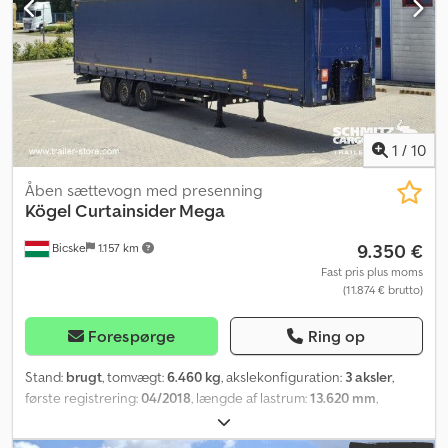
1
/
10
Åben sættevogn med presenning
Kögel
Curtainsider Mega
9.350 €
Bicske
1.157 km
Fast pris plus moms
(11.874 € brutto)
Forespørge
Ring op
Stand:
brugt
, tomvægt:
6.460 kg
, akslekonfiguration:
3 aksler
,
første registrering:
04/2018
, længde af lastrum:
13.620 mm
,
læsningsbredde:
2.480 mm
, lastepladshøjde:
3.000 mm
,
lastepladsvolumen:
101 m³
, dækstørrelse:
385/55 R22,5
,