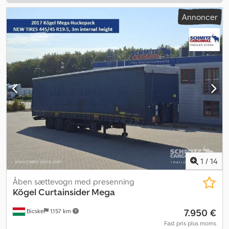
Annoncer
1
/
14
Åben sættevogn med presenning
Kögel
Curtainsider Mega
7.950 €
Bicske
1.157 km
Fast pris plus moms