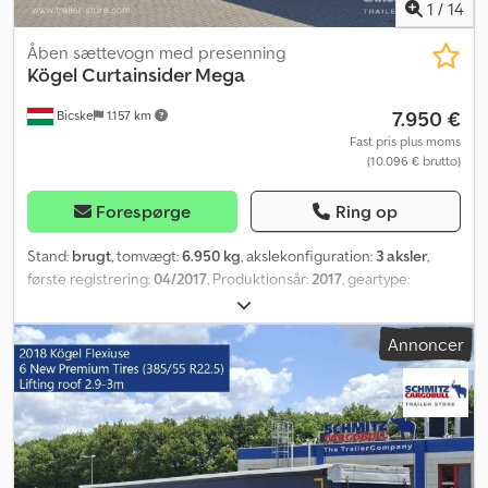
1
/
14
Åben sættevogn med presenning
Kögel
Curtainsider Mega
7.950 €
Bicske
1.157 km
Fast pris plus moms
(10.096 € brutto)
Forespørge
Ring op
Stand:
brugt
, tomvægt:
6.950 kg
, akslekonfiguration:
3 aksler
,
første registrering:
04/2017
, Produktionsår:
2017
, geartype:
mekanisk
, Egentvægt: 6950 kg. Se en oversigt over alle
tilgængelige køretøjer på vores hjemmeside. Har du brug for
Annoncer
finansiering? Vi tilbyder individuelle finansieringsløsninger,
komplette serviceaftaler og telematikydelser. Vi står gerne til
rådighed for en personlig rådgivning. Dodpfx Amoztgz Es Asck