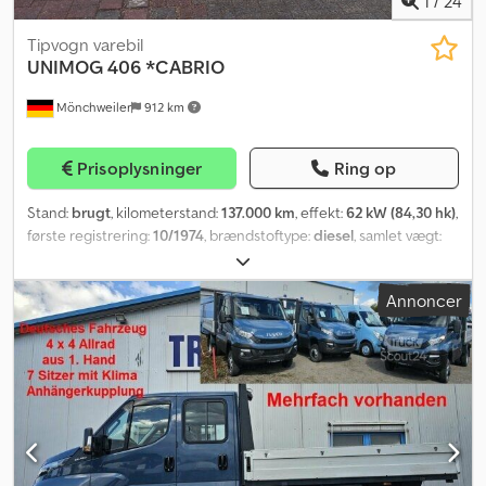
1
/
24
Tipvogn varebil
UNIMOG
406 *CABRIO
Mönchweiler
912 km
Prisoplysninger
Ring op
Stand:
brugt
, kilometerstand:
137.000 km
, effekt:
62 kW (84,30 hk)
,
første registrering:
10/1974
, brændstoftype:
diesel
, samlet vægt:
6.000 kg
, farve:
grøn
, geartype:
mekanisk
, antal sæder:
2
,
Produktionsår:
1974
, Udstyr:
firehjulstræk
, Unimog 406 cabrio
Annoncer
tilbydes til salg med fuld udstyrspakke, herunder PTO for og bag,
skivebremser, stort gearkasse, baglift. Originalt køretøj, komplet
nyrestaureret med vurderingsrapport karakter 2 plus. Levering
mulig. Også velegnet som krisesikker investering?! BEMÆRK:
Prisforespørgsler kun telefonisk! Codpsy I Id Tjfx Ahzorf