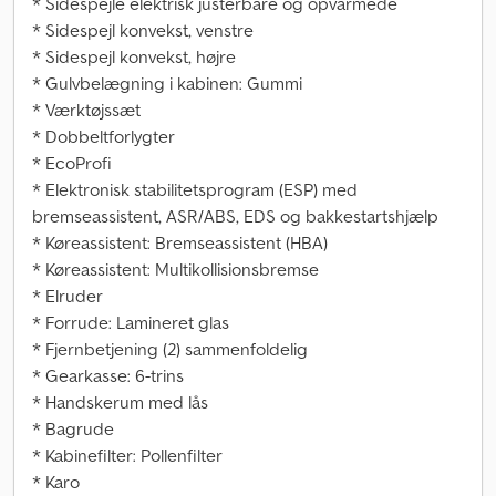
* Sidespejle elektrisk justerbare og opvarmede
* Sidespejl konvekst, venstre
* Sidespejl konvekst, højre
* Gulvbelægning i kabinen: Gummi
* Værktøjssæt
* Dobbeltforlygter
* EcoProfi
* Elektronisk stabilitetsprogram (ESP) med
bremseassistent, ASR/ABS, EDS og bakkestartshjælp
* Køreassistent: Bremseassistent (HBA)
* Køreassistent: Multikollisionsbremse
* Elruder
* Forrude: Lamineret glas
* Fjernbetjening (2) sammenfoldelig
* Gearkasse: 6-trins
* Handskerum med lås
* Bagrude
* Kabinefilter: Pollenfilter
* Karo