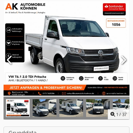
1
/
37
Grunddata