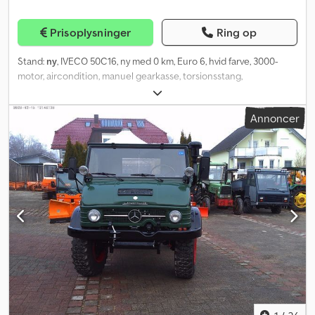
Prisoplysninger
Ring op
Stand:
ny
, IVECO 50C16, ny med 0 km, Euro 6, hvid farve, 3000-
motor, aircondition, manuel gearkasse, torsionsstang,
parabelfjedre, stabilisatorstang, godkendt Orlandi anhængertræk,
med fast lad, med sider i letmetal. Cedpevkv R Iefx Ahzjrf
Annoncer