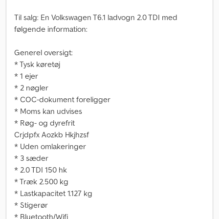
Til salg: En Volkswagen T6.1 ladvogn 2.0 TDI med
følgende information:
Generel oversigt:
* Tysk køretøj
* 1 ejer
* 2 nøgler
* COC-dokument foreligger
* Moms kan udvises
* Røg- og dyrefrit
Crjdpfx Aozkb Hkjhzsf
* Uden omlakeringer
* 3 sæder
* 2.0 TDI 150 hk
* Træk 2.500 kg
* Lastkapacitet 1.127 kg
* Stigerør
* Bluetooth/Wifi