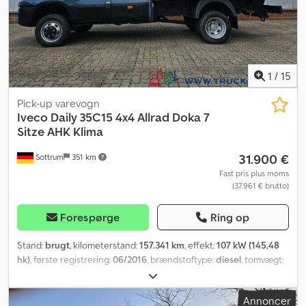
1
/
15
Pick-up varevogn
Iveco
Daily 35C15 4x4 Allrad Doka 7
Sitze AHK Klima
31.900 €
Sottrum
351 km
Fast pris plus moms
(37.961 € brutto)
Forespørge
Ring op
Stand:
brugt
, kilometerstand:
157.341 km
, effekt:
107 kW (145,48
hk)
, første registrering:
06/2016
, brændstoftype:
diesel
, tomvægt:
2.436 kg
, maksimal lastvægt:
1.064 kg
, samlet vægt:
3.500 kg
,
akslekonfiguration:
4x4
, akselafstand:
3.450 mm
, bremser:
anden
,
Annoncer
farve:
blå
, førerhus:
anden
, geartype:
mekanisk
, emissionsklasse: