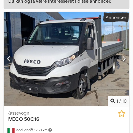
Du kan også være interesseret i disse annoncer.
Annoncer
1
/
10
Kassevogn
IVECO
50C16
Modugno
1.769 km