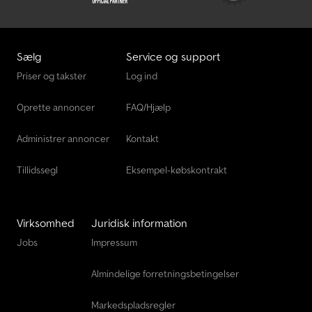
virksomheder, der har brug for en pålidelig varevogn. Fremvisning
er mulig fra mandag til lørdag. Levering indenfor Tyskland kan
arrangeres mod merpris. Salg kun til erhvervsdrivende (landbrug,
liberale erhverv, små og store virksomheder) eller til eksport.
Sælg
Service og support
Forbehold for fejl og mellemsalg.
Priser og takster
Log ind
Oprette annoncer
FAQ/Hjælp
Administrer annoncer
Kontakt
Tillidssegl
Eksempel-købskontrakt
Virksomhed
Juridisk information
Jobs
Impressum
Almindelige forretningsbetingelser
Markedspladsregler