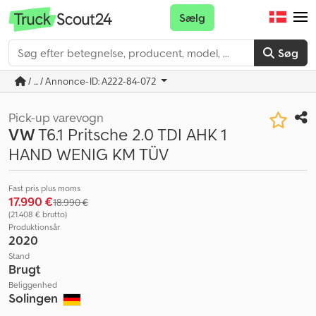
Sælg
Søg
/ ... / Annonce-ID: A222-84-072
Pick-up varevogn
VW
T6.1 Pritsche 2.0 TDI AHK 1
HAND WENIG KM TÜV
Fast pris plus moms
17.990 €
18.990 €
(21.408 € brutto)
Produktionsår
2020
Stand
Brugt
Beliggenhed
Solingen