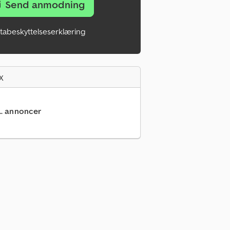
Send anmodning
tabeskyttelseserklæring
x
... annoncer