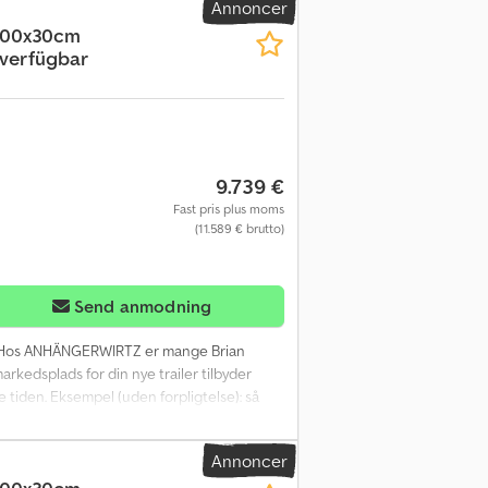
Annoncer
200x30cm
 verfügbar
9.739 €
Fast pris plus moms
(11.589 € brutto)
Send anmodning
 Hos ANHÄNGERWIRTZ er mange Brian
arkedsplads for din nye trailer tilbyder
e tiden. Eksempel (uden forpligtelse): så
 med ALKO lavrammechassis, 12" dæk, lukket
elfjernbetjening, 2 cylindre, reservehjul
Annoncer
trailer-shop.de Ophavsret -