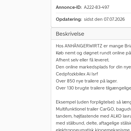
Annonce-ID:
A222-83-497
Opdatering:
sidst den 07.07.2026
Beskrivelse
Hos ANHÄNGERWIRTZ er mange Brian 
Køb nemt og døgnet rundt online på 
Afhent selv eller få leveret.
Den online markedsplads for din nye 
Cedpfozkbilex Ai Isrf
Over 850 nye trailere på lager.
Over 130 brugte trailere tilgængelige
Eksempel (uden forpligtelse): så læn
Multifunktionel trailer CarGO, bagu
tandem, højtlastende med ALKO lavra
med stålbund, delte, aftagelige stå
elektropneumatisk kippemekanisme m