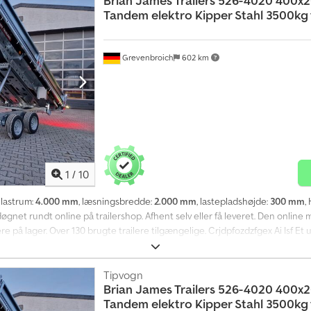
Brian James Trailers
526-4020 400x
2-12
Tandem elektro Kipper Stahl 3500kg
Grevenbroich
602 km
1
/
10
 lastrum:
4.000 mm
, læsningsbredde:
2.000 mm
, lastepladshøjde:
300 mm
,
net rundt online på trailershop. Afhent selv eller få leveret. Den online m
 på lager. Over 130 brugte trailere tilgængelige. Crjdpfozdzfgex Ai Isf Et u
iler CarGO, bagudtipende model, 400x200x30 cm, 3500 kg, tandem, højtlast
nderlag, delt stålsidevæg (aftagelig), bagklap, elektropneumatisk tipfunkti
tøttehjul... Mandag til fredag fra 08.00 til 12.30 og igen fra 14.00 til 18.00. 
Tipvogn
Brian James Trailers
526-4020 400x
yttelse 06/26 526-4020-35-2-12.
Tandem elektro Kipper Stahl 3500kg