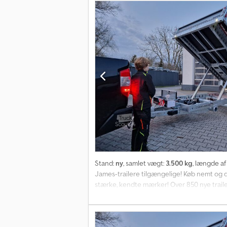
Stand:
ny
, samlet vægt:
3.500 kg
, længde af
James-trailere tilgængelige! Køb nemt og døg
stærke, kendte mærker! Over 850 nye trailere
længe lager haves! Multifunktionel traile
platform med stålbund, delte, aftagelige s
monteret, støttehjul af høj kvalitet... Man.-f