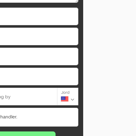
Jord
og by
rhandler.