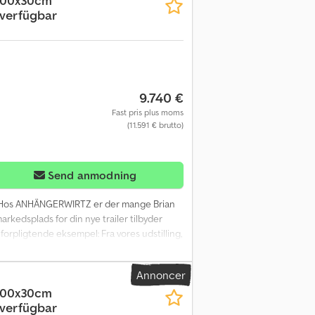
200x30cm
 verfügbar
9.740 €
Fast pris plus moms
(11.591 € brutto)
Send anmodning
 Hos ANHÄNGERWIRTZ er der mange Brian
arkedsplads for din nye trailer tilbyder
forpligtende eksempel: Fra vores udstilling,
ende model med ALKO lavtliggende V-
on med kabelbaseret fjernbetjening, 2
Annoncer
Eller døgnet rundt via vores onlinebutik på
200x30cm
 verfügbar