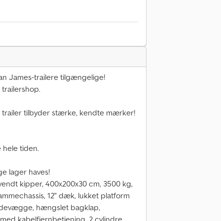
James-trailere tilgængelige!
trailershop.
trailer tilbyder stærke, kendte mærker!
 hele tiden.
ge lager haves!
dvendt kipper, 400x200x30 cm, 3500 kg,
mmechassis, 12" dæk, lukket platform
lsidevægge, hængslet bagklap,
ed kabelfjernbetjening, 2 cylindre,