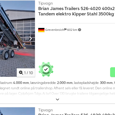
Tipvogn
Brian James Trailers
526-4020 400x
Tandem elektro Kipper Stahl 3500kg
Grevenbroich
602 km
1
/
10
 lastrum:
4.000 mm
, læsningsbredde:
2.000 mm
, lastepladshøjde:
300 mm
,
net rundt online på trailershop. Afhent selv eller få leveret. Den online m
 på lager. Cjdpfxjzm Tdgs Ai Isrf Over 130 brugte trailere tilgængelige hel
r CarGO, bagudvendt kipper, 400x200x30 cm, 3500 kg, tandem, højtlastende
tålsidevægge, hængslet bagklap, elektropneumatisk kippemekanisme med kab
re. 08.00 - 12.30 og 14.00 - 18.00 eller døgnet rundt via vores onlinebutik på 
Tipvogn