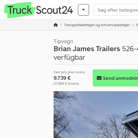
Transportkøretøjer og erhvervskøretøjer
Tipvogn
Brian James Trailers
526-
verfügbar
Fast pris plus moms
9.739 €
Send anmodni
(11.589 € brutto)