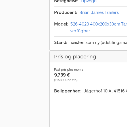
Betegnelse:
Tipvogn
Producent:
Brian James Trailers
Model:
526-4020 400x200x30cm Tan
verfügbar
Stand:
næsten som ny (udstillingsma
Pris og placering
Fast pris plus moms
9.739 €
(11.589 € brutto)
Beliggenhed:
Jägerhof 10 A, 41516