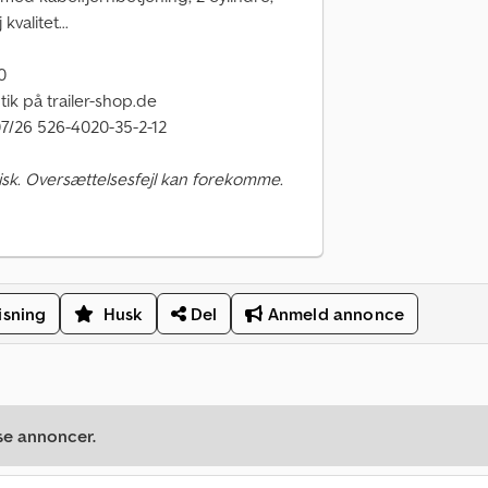
kvalitet...
0
tik på trailer-shop.de
7/26 526-4020-35-2-12
sk. Oversættelsesfejl kan forekomme.
isning
Husk
Del
Anmeld annonce
se annoncer.