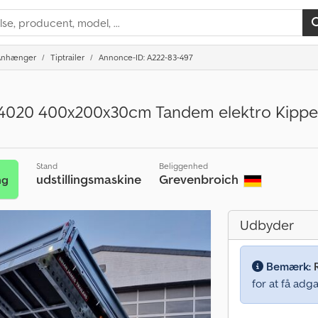
Anhænger
Tiptrailer
Annonce-ID: A222-83-497
4020 400x200x30cm Tandem elektro Kipper
Stand
Beliggenhed
udstillingsmaskine
Grevenbroich
ng
Udbyder
Bemærk:
for at få adga