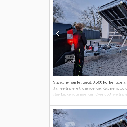
varemærkebeskyttelse 07/26 526-4020-35-
Stand:
ny
, samlet vægt:
3.500 kg
, længde af
James-trailere tilgængelige! Køb nemt og døg
stærke, kendte mærker! Over 850 nye trailere
så længe lager haves! Multifunktionel tra
chassis, 12" dæk, lukket platform med stålu
cylindre, reservehjul monteret, højkvalitets s
trailer-shop.de. Copyright - varemærkebesk