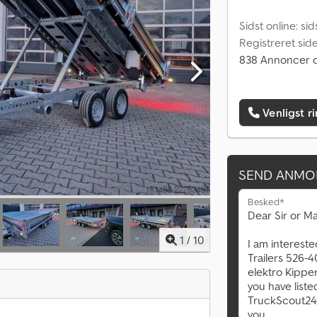
Sidst online: si
Registreret sid
838 Annoncer o
Venligst r
SEND ANMO
Besked*
1
/
10