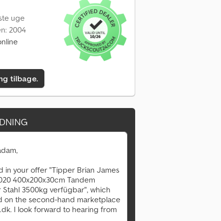
dste uge
en: 2004
nline
ing tilbage.
DNING