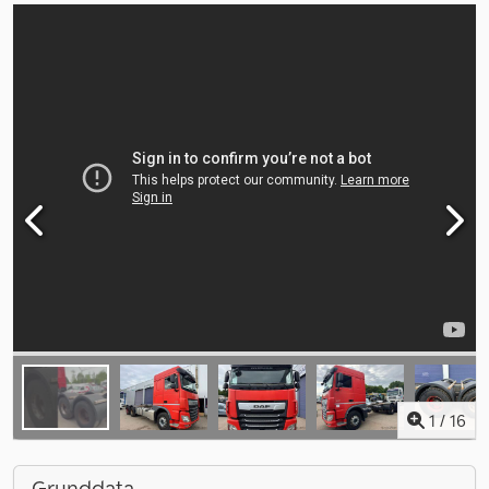
1
/
16
Grunddata