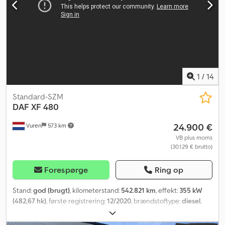
1
/
14
Standard-SZM
DAF
XF 480
24.900 €
Vuren
573 km
VB plus moms
(30.129 € brutto)
Forespørge
Ring op
Stand:
god (brugt)
, kilometerstand:
542.821 km
, effekt:
355 kW
(482,67 hk)
, første registrering:
12/2020
, brændstoftype:
diesel
,
dækstørrelse:
315/70R22,5
, akslekonfiguration:
4x2
, akselafstand:
3.800 mm
, brændstof:
diesel
, bremser:
retarder
, farve:
blå
,