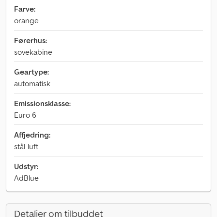
Farve:
orange
Førerhus:
sovekabine
Geartype:
automatisk
Emissionsklasse:
Euro 6
Affjedring:
stål-luft
Udstyr:
AdBlue
Detaljer om tilbuddet