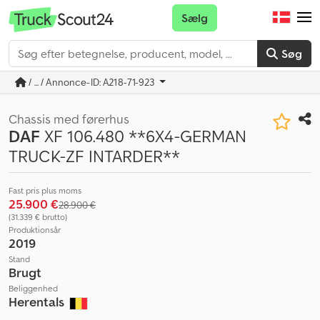
Sælg
Søg
/ ... / Annonce-ID: A218-71-923
Chassis med førerhus
DAF
XF 106.480 **6X4-GERMAN
TRUCK-ZF INTARDER**
Fast pris plus moms
25.900 €
28.900 €
(31.339 € brutto)
Produktionsår
2019
Stand
Brugt
Beliggenhed
Herentals