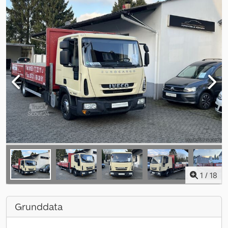
1
/
18
Grunddata