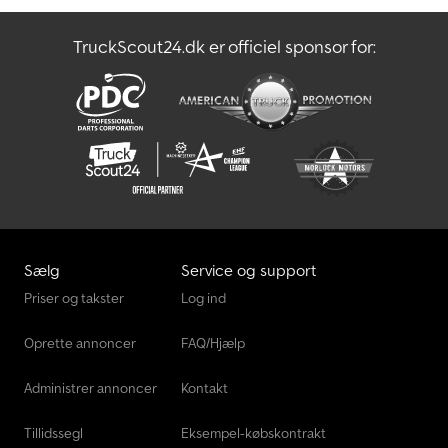
(førerside), stofsædebetræk Lima, serviceintervaldisplay Assyst,
varmedæmpende ruder, tilladt totalvægt 5,00 t, dobbeltdækning
TruckScout24.dk er officiel sponsor for:
på 2. aksel/bagaksel. CoC til stede. Udstyrsoversigten er
udarbejdet ved hjælp af VIN-opslag; tekniske fejl kan derfor
forekomme. Salg kun til erhvervskunder (landbrug, liberale
erhverv, små og store virksomheder) eller til eksport. Forbehold
for fejl og mellemsalg.
Sælg
Service og support
Priser og takster
Log ind
Oprette annoncer
FAQ/Hjælp
Administrer annoncer
Kontakt
Tillidssegl
Eksempel-købskontrakt