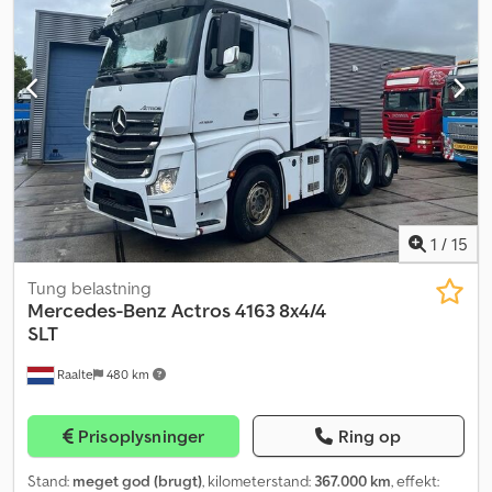
skivebremser, solskærm, storførerhus, luftaffjedret sæde,
afstandsradar, opvarmede sidespejle, elektriske sidespejle,
komfortsæder, BDF-skiftesystem, tagspoiler, fartskriver, løfteaksel,
underrammebeskyttelse, ekstra tank, tvillinghjul,
trykluftbremsesystem, brugt køretøj. Chodpfxexp Ttge Aqvea
Vognnummer 3232, ACC, vognbaneassistent, XXL-kabine med 2
senge, solskærm, køleboks, helautomatisk klimaanlæg, oliefyr,
tryklufthorn, differentialespærre, luftaffjedring for og bag, dæk:
315/70 R 22,5, EURO 6, 2 x alu dieseltanke, plast AdBlue-tank,
MOTORFEJL!, MOTOR KØRER!!!, egenvægt: 9.950 kg, totalvægt:
26.000 kg, forbehold for fejl og mellemsalg.
1
/
15
Tung belastning
Mercedes-Benz
Actros 4163 8x4/4
SLT
Raalte
480 km
Prisoplysninger
Ring op
Stand:
meget god (brugt)
, kilometerstand:
367.000 km
, effekt: