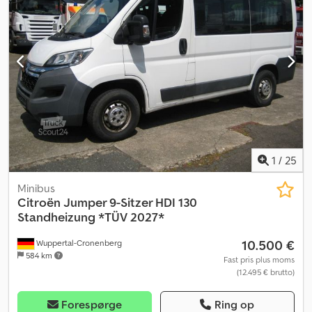
forhjulsdækstørrelse:
205/75R16C-110/108L
,
bagdækseldimension:
205/75R16C-110/108L
, maksimal hastighed:
90 km/h
, Udstyr:
hydraulik, trailertræk
, Registreringsservice,
syn/service-/UVV-inspektion, transport til havnen Sprog: tysk,
russisk, engelsk, arabisk Alle køretøjer under Chsdpfswyuvtex
Aqvoa Diesel, emissionsklasse: Euro2, anhængertræk, grundfarve:
rød, affjedring: bladfjedre, nyttelast (kg): 2345, konstantbremse
(børs): motorbremse Opbygningstype: DB 3-sidet tipper, teknik i
god stand, syn til 2026, HSN/TSN: Forbehold for fejl.
1
/
25
Minibus
Citroën
Jumper 9-Sitzer HDI 130
Standheizung *TÜV 2027*
10.500 €
Wuppertal-Cronenberg
584 km
Fast pris plus moms
(12.495 € brutto)
Forespørge
Ring op