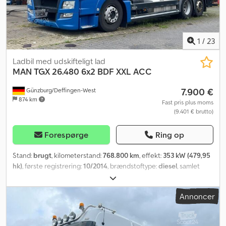
1
/
23
Ladbil med udskifteligt lad
MAN
TGX 26.480 6x2 BDF XXL ACC
7.900 €
Günzburg/Deffingen-West
874 km
Fast pris plus moms
(9.401 € brutto)
Forespørge
Ring op
Stand:
brugt
, kilometerstand:
768.800 km
, effekt:
353 kW (479,95
hk)
, første registrering:
10/2014
, brændstoftype:
diesel
, samlet
vægt:
26.000 kg
, akslekonfiguration:
3 aksler
, bremser:
retarder
,
farve:
blå
, geartype:
automatisk
, emissionsklasse:
Euro 6
, samlet
Annoncer
bredde:
2.500 mm
, total højde:
3.900 mm
, Udstyr:
ABS, har haft en
ulykke, klimaanlæg, parkeringsvarmer, sodfilter
, Luftaffjedring
med liftfunktion, udvendig temperaturmåler, differentialespærre,