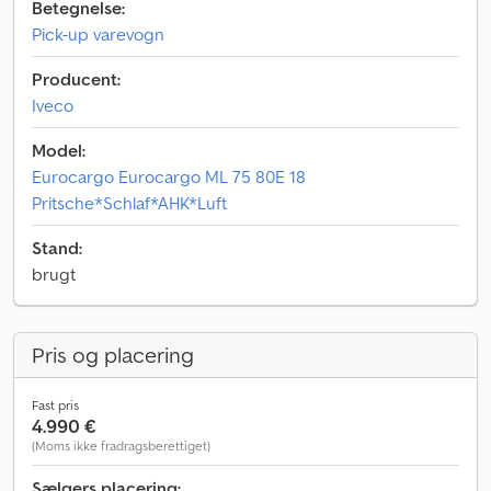
Betegnelse:
Pick-up varevogn
Producent:
Iveco
Model:
Eurocargo Eurocargo ML 75 80E 18
Pritsche*Schlaf*AHK*Luft
Stand:
brugt
Pris og placering
Fast pris
4.990 €
(Moms ikke fradragsberettiget)
Sælgers placering: