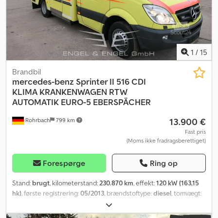
oplysninger uden garanti * Mellemhandel forbeholdes * Vi
henviser til vores salgs- og leveringsbetingelser
1
/
15
Brandbil
mercedes-benz
Sprinter II 516 CDI
KLIMA KRANKENWAGEN RTW
AUTOMATIK EURO-5 EBERSPÄCHER
13.900 €
Rohrbach
799 km
Fast pris
(Moms ikke fradragsberettiget)
Forespørge
Ring op
Stand:
brugt
, kilometerstand:
230.870 km
, effekt:
120 kW (163,15
hk)
, første registrering:
05/2013
, brændstoftype:
diesel
, tomvægt:
4.285 kg
, maksimal lastvægt:
715 kg
, samlet vægt:
5.000 kg
,
akslekonfiguration:
4x2
, akselafstand:
3.665 mm
, brændstof: