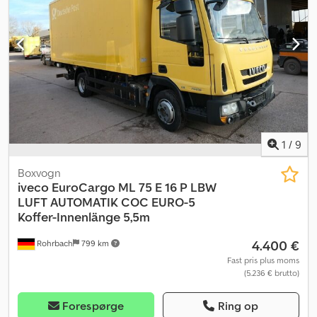
1
/
9
Boxvogn
iveco
EuroCargo ML 75 E 16 P LBW
LUFT AUTOMATIK COC EURO-5
Koffer-Innenlänge 5,5m
4.400 €
Rohrbach
799 km
Fast pris plus moms
(5.236 € brutto)
Forespørge
Ring op