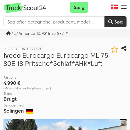
Sælg
Søg
/ ... / Annonce-ID: A215-36-973
Pick-up varevogn
Iveco
Eurocargo Eurocargo ML 75
80E 18 Pritsche*Schlaf*AHK*Luft
Fast pris
4.990 €
(Moms ikke fradragsberettiget)
Stand
Brugt
Beliggenhed
Solingen