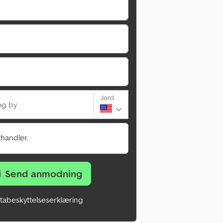
Jord
og by
rhandler.
Send anmodning
tabeskyttelseserklæring