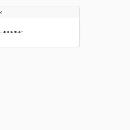
x
... annoncer