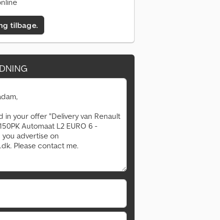
nline
ing tilbage.
DNING