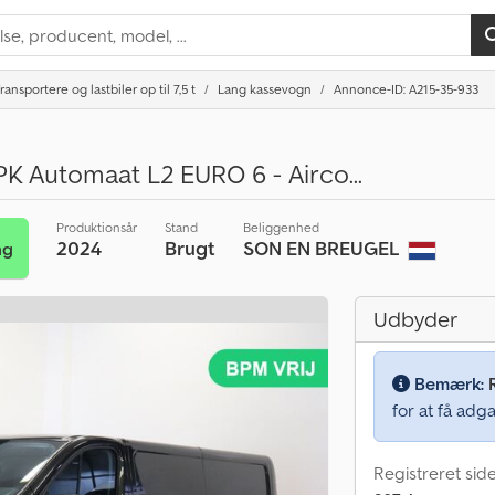
ransportere og lastbiler op til 7,5 t
Lang kassevogn
Annonce-ID: A215-35-933
PK Automaat L2 EURO 6 - Airco...
Produktionsår
Stand
Beliggenhed
2024
Brugt
SON EN BREUGEL
ng
Udbyder
Bemærk:
for at få adga
Registreret sid