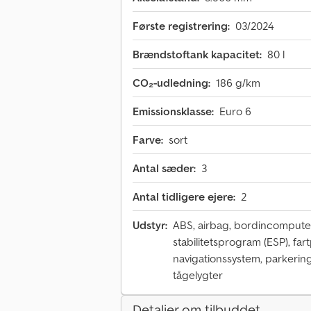
Første registrering:
03/2024
Brændstoftank kapacitet:
80 l
CO₂-udledning:
186 g/km
Emissionsklasse:
Euro 6
Farve:
sort
Antal sæder:
3
Antal tidligere ejere:
2
Udstyr:
ABS, airbag, bordincomputer,
stabilitetsprogram (ESP), far
navigationssystem, parkering
tågelygter
Detaljer om tilbuddet