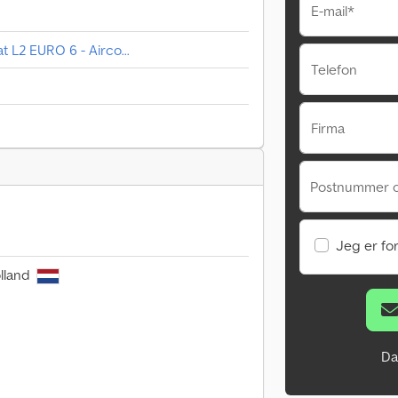
E-mail*
t L2 EURO 6 - Airco...
Telefon
Firma
Postnummer 
Jeg er fo
lland
Da