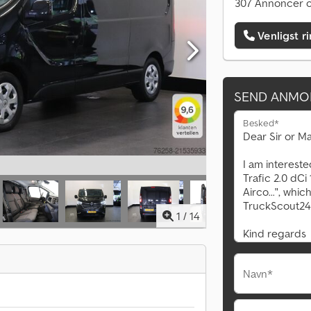
307 Annoncer o
Venligst r
SEND ANMO
Besked*
1
/
14
Navn*