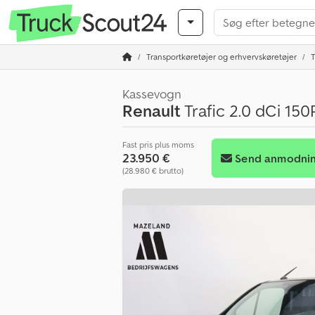
Transportkøretøjer og erhvervskøretøjer
T
Kassevogn
Renault
Trafic 2.0 dCi 150
Fast pris plus moms
23.950 €
Send anmodni
(28.980 € brutto)