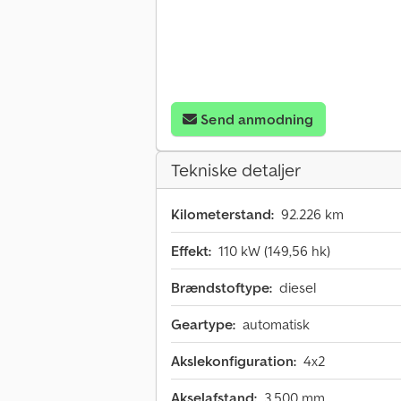
Send anmodning
Tekniske detaljer
Kilometerstand:
92.226 km
Effekt:
110 kW (149,56 hk)
Brændstoftype:
diesel
Geartype:
automatisk
Akslekonfiguration:
4x2
Akselafstand:
3.500 mm