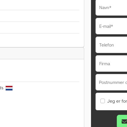
Navn*
E-mail*
Telefon
Firma
Postnummer 
nds
Jeg er fo