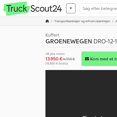
Transportkøretøjer og erhvervskøretøjer
Kuffert
GROENEWEGEN
DRO-12-
VB plus moms
13.950 €
Kom med et m
14.950 €
(16.880 € brutto)