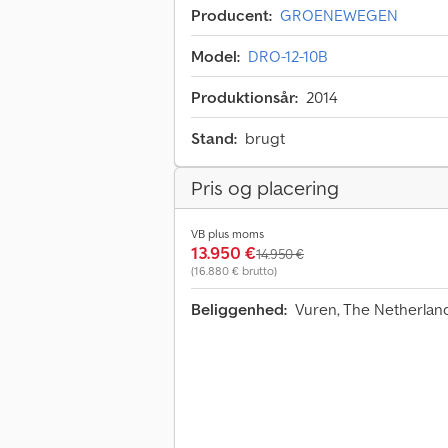
Producent:
GROENEWEGEN
Model:
DRO-12-10B
Produktionsår:
2014
Stand:
brugt
Pris og placering
VB plus moms
13.950 €
14.950 €
(16.880 € brutto)
Beliggenhed:
Vuren, The Netherla