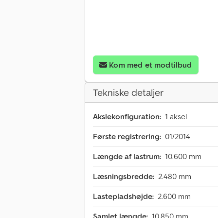
Kom med et modtilbud
Tekniske detaljer
Akslekonfiguration:
1 aksel
Første registrering:
01/2014
Længde af lastrum:
10.600 mm
Læsningsbredde:
2.480 mm
Lastepladshøjde:
2.600 mm
Samlet længde:
10.850 mm