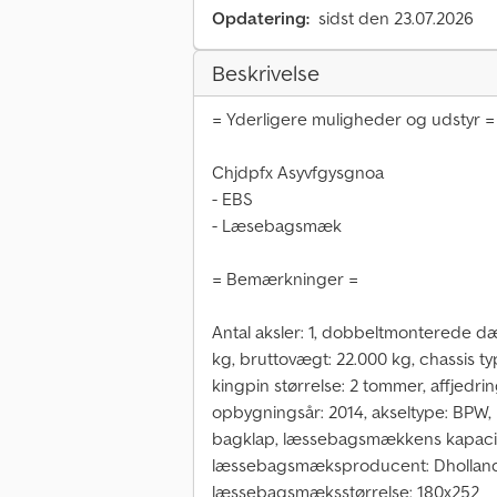
Opdatering:
sidst den 23.07.2026
Beskrivelse
= Yderligere muligheder og udstyr =
Chjdpfx Asyvfgysgnoa
- EBS
- Læsebagsmæk
= Bemærkninger =
Antal aksler: 1, dobbeltmonterede dæ
kg, bruttovægt: 22.000 kg, chassis typ
kingpin størrelse: 2 tommer, affjedrin
opbygningsår: 2014, akseltype: BP
bagklap, læssebagsmækkens kapacite
læssebagsmæksproducent: Dhollandi
læssebagsmæksstørrelse: 180x252