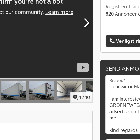
Registreret sid
820 Annoncer o
Venligst r
SEND ANMO
Besked*
1
/
10