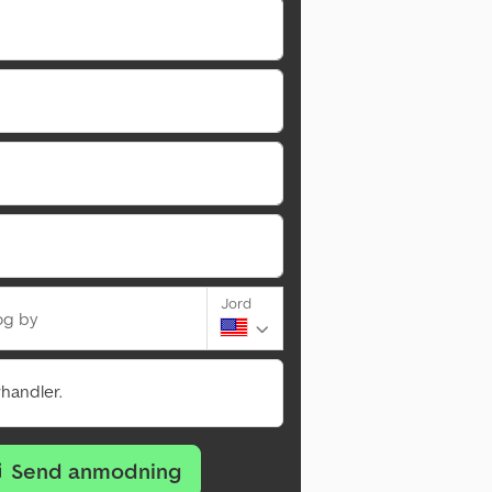
Jord
og by
rhandler.
Send anmodning