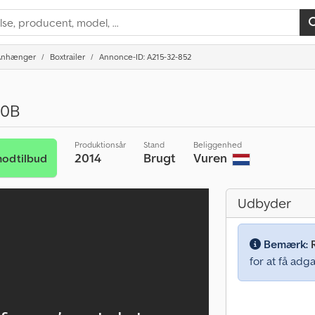
Anhænger
Boxtrailer
Annonce-ID: A215-32-852
10B
Produktionsår
Stand
Beliggenhed
2014
Brugt
Vuren
odtilbud
Udbyder
Bemærk:
for at få adga