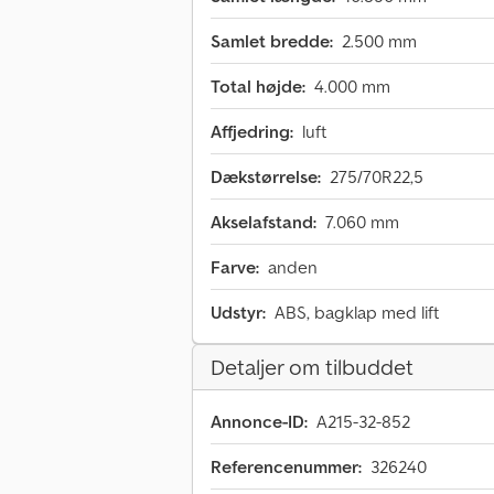
Samlet bredde:
2.500 mm
Total højde:
4.000 mm
Affjedring:
luft
Dækstørrelse:
275/70R22,5
Akselafstand:
7.060 mm
Farve:
anden
Udstyr:
ABS, bagklap med lift
Detaljer om tilbuddet
Annonce-ID:
A215-32-852
Referencenummer:
326240