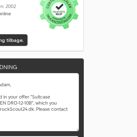
en: 2002
nline
ing tilbage.
DNING