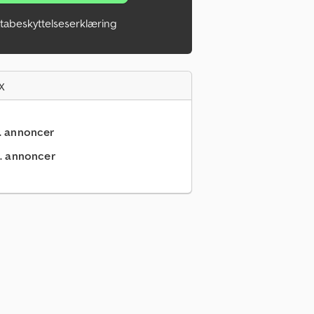
tabeskyttelseserklæring
x
.. annoncer
.. annoncer