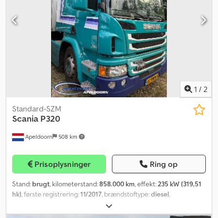
luftaffjedring Træk: hjul Egenvægt: 7.665 kg Nyttelast: 11.335 kg
Totalvægt: 19.000 kg = Yderligere muligheder og udstyr = -
Tagspoiler - Tipp hydraulik Csdpjza Eghofx Agxsrf - PTO
(kraftudtag)
1
/
2
Standard-SZM
Scania
P320
Apeldoorn
508 km
Prisoplysninger
Ring op
Stand:
brugt
, kilometerstand:
858.000 km
, effekt:
235 kW (319,51
hk)
, første registrering:
11/2017
, brændstoftype:
diesel
,
akslekonfiguration:
4x2
, akselafstand:
3.700 mm
, brændstof:
diesel
, farve:
anden
, emissionsklasse:
Euro 6
, samlet længde: