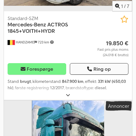
1
/
7
Standard-SZM
Mercedes-Benz
ACTROS
1845+VOITH+HYDR
19.850 €
HANDZAME
723 km
Fast pris plus moms
(24.018 € brutto)
Forespørge
Ring op
Stand:
brugt
, kilometerstand:
847.900 km
, effekt:
331 kW (450,03
hk)
, første registrering:
12/2017
, brændstoftype:
diesel
,
dækstørrelse:
315/80R22,5
, akslekonfiguration:
4x2
, akselafstand:
3.750 mm
, brændstof:
diesel
, brændstoftank kapacitet:
570 l
,
Annoncer
bremser:
intarder
, farve:
hvid
, førerhus:
sovekabine
, geartype:
automatisk
, emissionsklasse:
Euro 6
, affjedring:
stål-luft
,
Produktionsår:
2017
, Udstyr:
elektrisk rudehejs, klimaanlæg,
køleskab, spoiler
, Dækstørrelse: 315/80R22,5 Foraksel: Affjedring:
bladfjedre Bagaksel: Dobbelmonterede hjul; Affjedring: