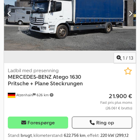
1
/
13
Ladbil med presenning
MERCEDES-BENZ
Atego 1630
Pritsche + Plane Steckrungen
21.900 €
Atzenhain
626 km
Fast pris plus moms
(26.061 € brutto)
Forespørge
Ring op
Stand:
brugt
, kilometerstand:
622.756 km
, effekt:
220 kW (299,12