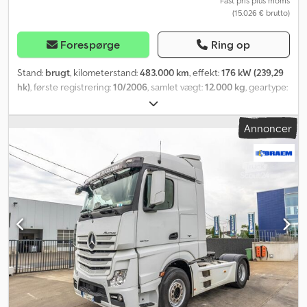
Fast pris plus moms
(15.026 € brutto)
Forespørge
Ring op
Stand:
brugt
, kilometerstand:
483.000 km
, effekt:
176 kW (239,29
hk)
, første registrering:
10/2006
, samlet vægt:
12.000 kg
, geartype:
automatisk
, emissionsklasse:
Euro 4
, Udstyr:
bagklap med lift,
sodfilter
, Lifteplatform: ----- Motorbremse - Klima -
Annoncer
Anhængertræk Affjedring: Blad-luft Crodpfx Agsy A Dfpoxjf