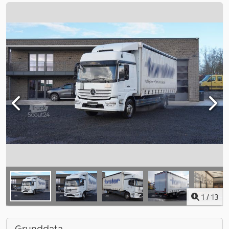
1
/
13
Grunddata