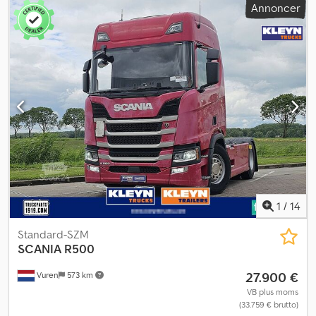
Annoncer
5.960 mm
, samlet bredde:
2.550 mm
, tilladt akselbelastning (aksel
1):
7.100 kg
, tilladt akselbelastning (aksel 2):
11.500 kg
,
Produktionsår:
2017
, Tekniske oplysninger Antal cylindre: 5
Motorkapacitet: 9.291 cm³ Maksimal belastning på foraksel: 7.100
kg Maksimal belastning på bagaksel: 11.500 kg Vægte Egenvægt:
7.366 kg Nyttelast: 11.234 kg Totalvægt: 18.600 kg Maks. trækkraft:
40.000 kg Kabine Antal siddepladser: 2 Crodpfx Agjzr Nkaexjf
Vedligeholdelse APK (obligatorisk teknisk inspektion): gyldig indtil
11.2026 Identifikation Registreringsnummer: 02-BKB-8 =
Firmaoplysninger = Bankoplysninger: Rabobank-konto:
39.33.10.655 IBAN: NL73RABO0393310655 Swift-kode: RABONL2U -
Kontroller altid vores bankoplysninger før transaktionen! -
Reservering af køretøjer er ikke mulig uden et depositum. - Tryk-
og skrivefejl er forbeholdt i forbindelse med alle tilbudte
1
/
14
køretøjer.
Standard-SZM
SCANIA
R500
27.900 €
Vuren
573 km
VB plus moms
(33.759 € brutto)