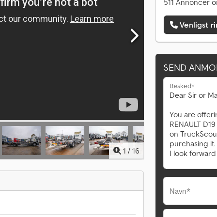
511 Annoncer o
Venligst r
SEND ANMO
Besked*
1
/
16
Navn*