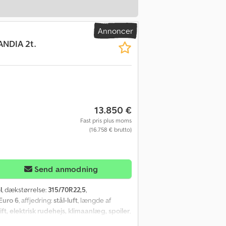
Annoncer
NDIA 2t.
13.850 €
Fast pris plus moms
(16.758 € brutto)
Send anmodning
l
, dækstørrelse:
315/70R22,5
,
Euro 6
, affjedring:
stål-luft
, længde af
ft, elektrisk rudehejs, klimaanlæg, spoiler
,
g: luftaffjedring Drivning: Hjultræk