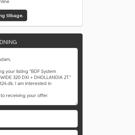
nline
ing tilbage.
DNING