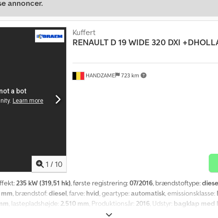
se annoncer.
Kuffert
RENAULT
D 19 WIDE 320 DXI +DHOLLA
HANDZAME
723 km
1
/
10
effekt:
235 kW (319,51 hk)
, første registrering:
07/2016
, brændstoftype:
diese
0 mm
, brændstof:
diesel
, farve:
hvid
, geartype:
automatisk
, emissionsklasse:
 mm
, lastepladshøjde:
2.510 mm
, Produktionsår:
2016
, Udstyr:
bagklap med li
ladfjedre Djdpfsw Ig Nmsx Abhock Bagaksel: dobbeltmonterede hjul; Affjedrin