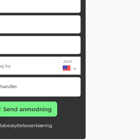
Jord
og by
rhandler.
Send anmodning
tabeskyttelseserklæring