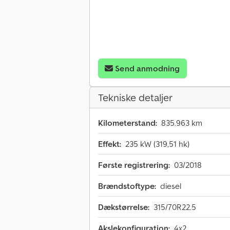
Send anmodning
Tekniske detaljer
Kilometerstand:
835.963 km
Effekt:
235 kW (319,51 hk)
Første registrering:
03/2018
Brændstoftype:
diesel
Dækstørrelse:
315/70R22.5
Akslekonfiguration:
4x2