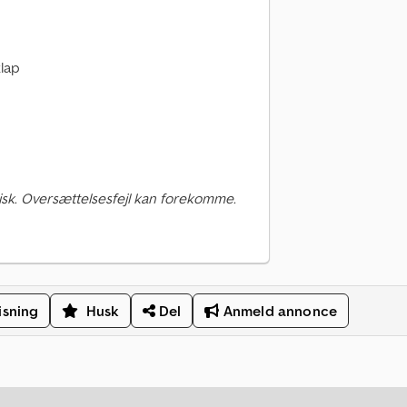
lap
sk. Oversættelsesfejl kan forekomme.
isning
Husk
Del
Anmeld annonce