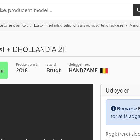
astbiler over 7,5 t
Lastbil med udskifteligt chassis og udskiftelig ladkasse
Annon
XI + DHOLLANDIA 2T.
Produktionsår
Stand
Beliggenhed
2018
Brugt
HANDZAME
ng
Udbyder
Bemærk:
for at få adga
Registreret side