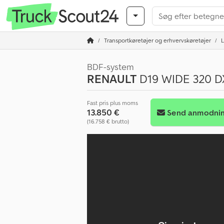
Transportkøretøjer og erhvervskøretøjer
L
BDF-system
RENAULT
D19 WIDE 320 D
Fast pris plus moms
13.850 €
Send anmodni
(16.758 € brutto)