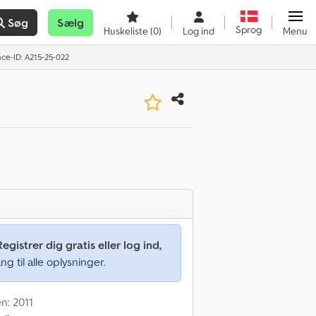
Søg
Sælg
Sprog
Huskeliste
(0)
Log ind
Menu
ce-ID: A215-25-022
Registrer dig gratis eller log ind,
ng til alle oplysninger.
n: 2011