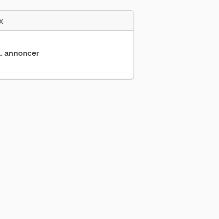
x
... annoncer