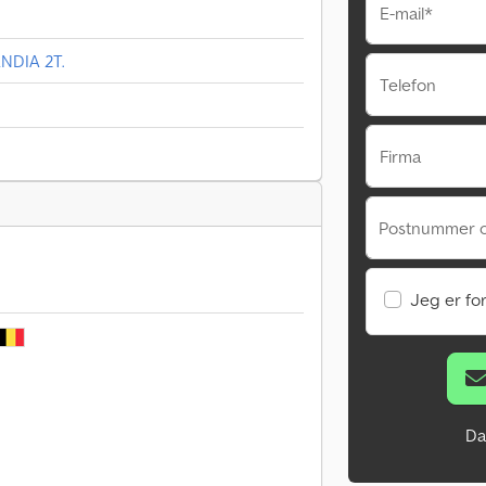
E-mail*
NDIA 2T.
Telefon
Firma
Postnummer 
Jeg er fo
Da