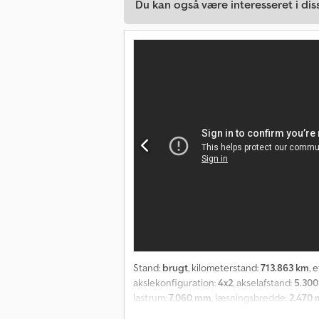
Du kan også være interesseret i dis
Stand:
brugt
, kilometerstand:
713.863 km
, 
akslekonfiguration:
4x2
, akselafstand:
5.30
lastrum:
7.060 mm
, læsningsbredde:
2.470
Dækmål: 315/70R22,5 Foraksel: Affjedring: b