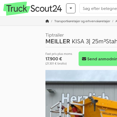
Transportkøretøjer og erhvervskøretøjer
Tiptrailer
MEILLER
KISA 3| 25m³Sta
Fast pris plus moms
17.900 €
Send anmodni
(21.301 € brutto)