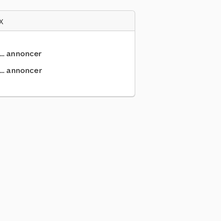
x
... annoncer
... annoncer