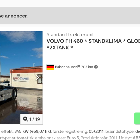
se annoncer.
Standard trækkerunit
VOLVO
FH 460 * STANDKLIMA * GLO
*2XTANK *
Babenhausen
703 km
1
/
19
, effekt:
345 kW (469,07 hk)
, første registrering:
05/2011
, brændstoftype:
di
artype:
automatisk
, emissionsklasse:
Euro 5
, Produktionsår:
2011
, Udstyr:
ABS