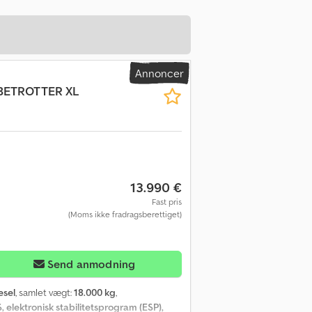
Annoncer
BETROTTER XL
13.990 €
Fast pris
(Moms ikke fradragsberettiget)
Send anmodning
esel
, samlet vægt:
18.000 kg
,
, elektronisk stabilitetsprogram (ESP),