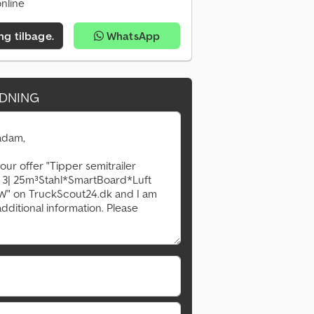
nline
ing tilbage.
WhatsApp
DNING