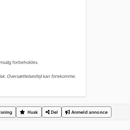
emsalg forbeholdes.
sk. Oversættelsesfejl kan forekomme.
isning
Husk
Del
Anmeld annonce