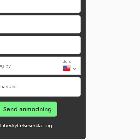
Jord
og by
rhandler.
Send anmodning
tabeskyttelseserklæring