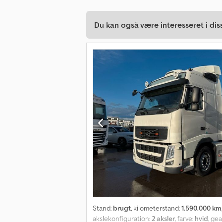
Du kan også være interesseret i dis
Stand:
brugt
, kilometerstand:
1.590.000 km
akslekonfiguration:
2 aksler
, farve:
hvid
, ge