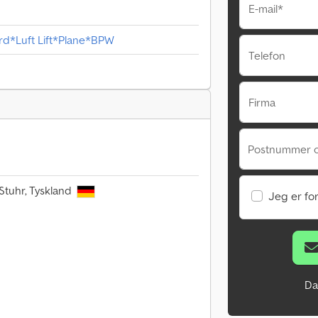
E-mail*
rd*Luft Lift*Plane*BPW
Telefon
Firma
Postnummer 
Stuhr, Tyskland
Jeg er fo
Da