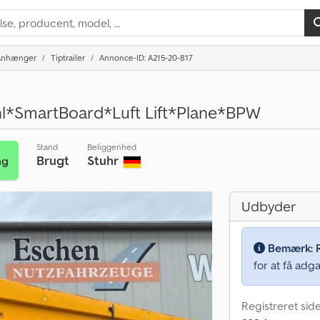
Anhænger
Tiptrailer
Annonce-ID: A215-20-817
hl*SmartBoard*Luft Lift*Plane*BPW
Stand
Beliggenhed
Brugt
Stuhr
ng
Udbyder
Bemærk:
for at få adga
Registreret sid