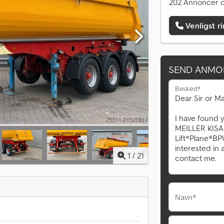
202 Annoncer o
Venligst r
SEND ANMO
Besked*
1
/
21
Navn*