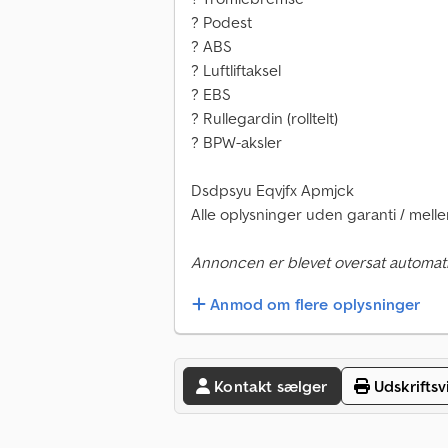
? Podest
? ABS
? Luftliftaksel
? EBS
? Rullegardin (rolltelt)
? BPW-aksler
Dsdpsyu Eqvjfx Apmjck
Alle oplysninger uden garanti / mell
Annoncen er blevet oversat automati
Anmod om flere oplysninger
Kontakt sælger
Udskriftsv