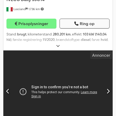
Lusciano
1.736 km
Prisoplysninger
Ring op
Stand:
brugt
, kilometerstand:
280.201 km
, effekt:
103 kW (140,04
hk)
, første registrering:
11/2020
, brændstoftype:
diesel
, farve:
hvid
,
geartype:
mekanisk
, emissionsklasse:
Euro 6
, antal sæder:
3
,
Produktionsår:
2020
, Udstyr:
centrallås, fartpilot, klimaanlæg,
Annoncer
servostyring, skydedør, sodfilter
, Kølevarevogn med ATP FRCX
(drift + elnet), venstre sidedør og indvendige hylder. Lastbil som
ny. ATP gyldig til 09/2026. Mål på kølekassen: Cedpfx Asyp
Unysftoha