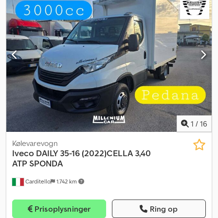
sæder, servostyring, førerairbag, 6-trins manuel gearkasse,
omdrejningstæller, elektriske vinduer, fartpilot, boardcomputer,
elektriske sidespejle, fører affjedringssæde, centrallås med
fjernbetjening, Carrier Xarios 350 køleenhed, bagdøre, 3-polet
strømtilslutning, akselafstand: 3.450 mm osv. Forbehold for fejl,
mellemsalg og tastefejl. Chsdpfx Aov Elmneftoa Salg kun til
erhvervsdrivende og eksport. !!!! Fg-4730 !!!! Nøgle nr. 133 !!!!!
Test/prøvekørsel til TÜV, Dekra eller Iveco mulig !!!!! Efter ønske
med nyt TÜV !!!!!
1
/
16
Kølevarevogn
Iveco
DAILY 35-16 (2022)CELLA 3,40
ATP SPONDA
Carditello
1.742 km
Prisoplysninger
Ring op