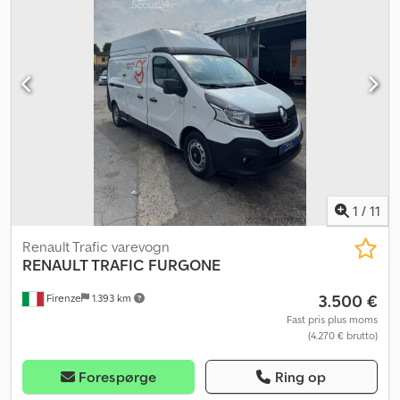
1
/
11
Renault Trafic varevogn
RENAULT TRAFIC
FURGONE
3.500 €
Firenze
1.393 km
Fast pris plus moms
(4.270 € brutto)
Forespørge
Ring op