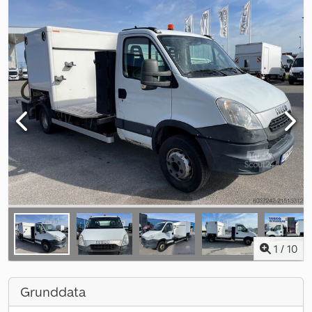
1
/
10
Grunddata