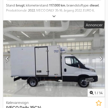
Stand:
brugt
, kilometerstand:
117.000 km
, brændstoftype:
diesel
,
Produktionsår:
2022
, IVECO DAILY 35-16, årgang 2022, EURO 6,
117.000 km, LAURI kølekasse med indvendige mål 3,40 x 2,20 x H2 m,
THERMO KING V300 STRADA kuldeaggregat, 380V
Annoncer
strømtilslutning, ATP-certifikat gyldig til 06/2028 (fornybar),
ANTEO lift med 800 kg kapacitet, aircondition, original radio,
fartpilot. Én ejer. Finansiering eller leasing på stedet muligt. 1 års
garanti. Chjdoy Ia Scjpfx Aftja
1
/
14
Kølevarevogn
IVECO
Daily 35C14