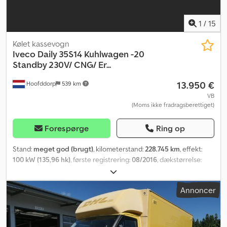
1
/
15
Kølet kassevogn
Iveco
Daily 35S14 Kuhlwagen -20
Standby 230V/ CNG/ Er...
13.950 €
Hoofddorp
539 km
VB
(Moms ikke fradragsberettiget)
Forespørge
Ring op
Stand:
meget god (brugt)
, kilometerstand:
228.745 km
, effekt:
100 kW (135,96 hk)
, første registrering:
08/2016
, dækstørrelse:
225/65R16
, akslekonfiguration:
4x2
, akselafstand:
3.520 mm
,
brændstoftank kapacitet:
194 l
, farve:
hvid
, geartype:
mekanisk
,
Annoncer
antal gear:
6
, emissionsklasse:
Euro 6
, affjedring:
stål
, antal sæder:
3
, samlet længde:
5.960 mm
, samlet bredde:
2.010 mm
, total
højde:
2.660 mm
, tilladt akselbelastning (aksel 1):
1.900 kg
, tilladt
akselbelastning (aksel 2):
2.240 kg
, Produktionsår:
2016
, Udstyr: