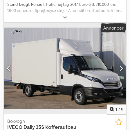
Stand:
brugt
, Renault Trafic høj tag, 2017, Euro 6 B, 310.000 km,
1.600 cc, diesel. Sprøjtedyse støjer. Aircondition, Bluetooth, 6-trins
manuel gearkasse, 3 sæder. Ladmål: længde 290 cm, bredde 160
cm, højde 190 cm. Bytte kan overvejes. Pris: € 3.500 plus moms.
Annoncer
Plads Firenze. Chjdpfx Afey Sg Ixetsa
1
/
9
Boxvogn
IVECO
Daily 35S Kofferaufbau