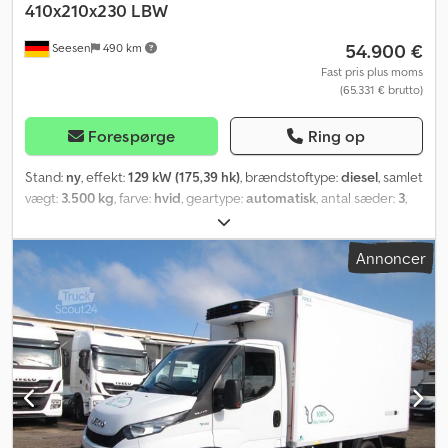
410x210x230 LBW
54.900 €
Seesen
490 km
Fast pris plus moms
(65.331 € brutto)
Forespørge
Ring op
Stand:
ny
, effekt:
129 kW (175,39 hk)
, brændstoftype:
diesel
, samlet
vægt:
3.500 kg
, farve:
hvid
, geartype:
automatisk
, antal sæder:
3
,
længde af lastrum:
4.100 mm
, læsningsbredde:
2.100 mm
,
lastepladshøjde:
2.300 mm
, Udstyr:
ABS, bagklap med lift,
Annoncer
centrallås, elektronisk stabilitetsprogram (ESP), klimaanlæg,
navigationssystem, sodfilter
, IVECO Daily 35S18HA8/P med
kasseopbygning og lift, ny køretøj: * Uden registrering * Tyske
papirer * EURO VI E * 8-trins automatgear * Komfortsæde til fører,
affjedret * Radio med Bluetooth (håndfri funktion),
navigationssystem * LED-forlygter/dagkørelys * Tågelygter *
Fabriks-luftaffjedring på bagakslen * Multifunktionsrat *
Tagskærm og sidelister * Bakkamera * 90 l tank *
Kasseopbygning, hvid * L x B x H = 410 x 210 x 230 cm (indre mål) *