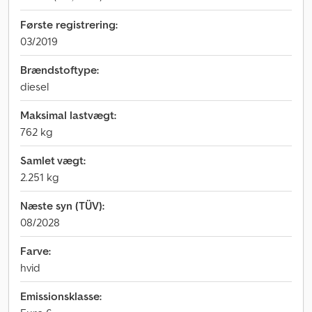
Første registrering:
03/2019
Brændstoftype:
diesel
Maksimal lastvægt:
762 kg
Samlet vægt:
2.251 kg
Næste syn (TÜV):
08/2028
Farve:
hvid
Emissionsklasse: