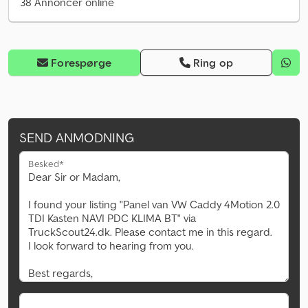
38 Annoncer online
Forespørge
Ring op
SEND ANMODNING
Besked*