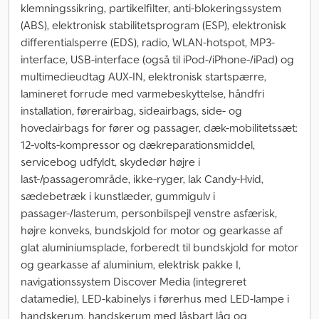
klemningssikring, partikelfilter, anti-blokeringssystem
(ABS), elektronisk stabilitetsprogram (ESP), elektronisk
differentialsperre (EDS), radio, WLAN-hotspot, MP3-
interface, USB-interface (også til iPod-/iPhone-/iPad) og
multimedieudtag AUX-IN, elektronisk startspærre,
lamineret forrude med varmebeskyttelse, håndfri
installation, førerairbag, sideairbags, side- og
hovedairbags for fører og passager, dæk-mobilitetssæt:
12-volts-kompressor og dækreparationsmiddel,
servicebog udfyldt, skydedør højre i
last-/passagerområde, ikke-ryger, lak Candy-Hvid,
sædebetræk i kunstlæder, gummigulv i
passager-/lasterum, personbilspejl venstre asfærisk,
højre konveks, bundskjold for motor og gearkasse af
glat aluminiumsplade, forberedt til bundskjold for motor
og gearkasse af aluminium, elektrisk pakke I,
navigationssystem Discover Media (integreret
datamedie), LED-kabinelys i førerhus med LED-lampe i
handskerum, handskerum med låsbart låg og