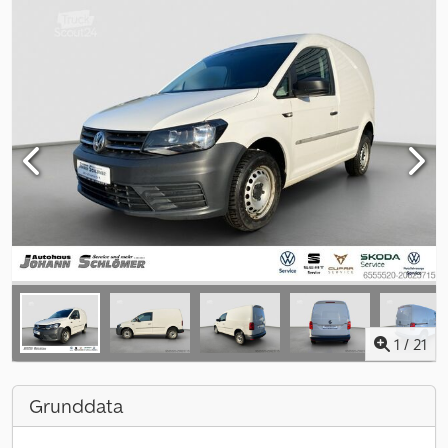
1
/
21
Grunddata