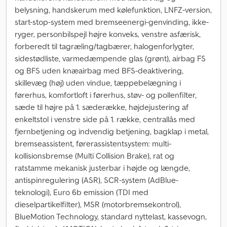
belysning, handskerum med kølefunktion, LNFZ-version,
start-stop-system med bremseenergi-genvinding, ikke-
ryger, personbilspejl højre konveks, venstre asfærisk,
forberedt til tagræling/tagbærer, halogenforlygter,
sidestødliste, varmedæmpende glas (grønt), airbag FS
og BFS uden knæairbag med BFS-deaktivering,
skillevæg (høj) uden vindue, tæppebelægning i
førerhus, komfortloft i førerhus, støv- og pollenfilter,
sæde til højre på 1. sæderække, højdejustering af
enkeltstol i venstre side på 1. række, centrallås med
fjernbetjening og indvendig betjening, bagklap i metal,
bremseassistent, førerassistentsystem: multi-
kollisionsbremse (Multi Collision Brake), rat og
ratstamme mekanisk justerbar i højde og længde,
antispinregulering (ASR), SCR-system (AdBlue-
teknologi), Euro 6b emission (TDI med
dieselpartikelfilter), MSR (motorbremsekontrol),
BlueMotion Technology, standard nyttelast, kassevogn,