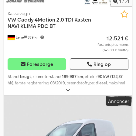
1
/
21
Kassevogn
VW
Caddy 4Motion 2.0 TDI Kasten
NAVI KLIMA PDC BT
12.521 €
Lehe
389 km
Fast pris plus moms
(14.900 € brutto)
Forespørge
Ring op
Stand:
brugt
, kilometerstand:
199.987 km
, effekt:
90 kW (122,37
hk)
, første registrering:
03/2019
, brændstoftype:
diesel
, maksimal
lastvægt:
762 kg
, samlet vægt:
2.251 kg
, næste syn (TÜV):
08/2028
,
farve:
hvid
, emissionsklasse:
Euro 6
, antal sæder:
2
, Udstyr:
ABS,
Annoncer
airbag, bordincomputer, brugtvognsgaranti, centrallås,
differentialespær, elektronisk stabilitetsprogram (ESP), fartpilot,
firehjulstræk, immobilizersystem, klimaanlæg,
navigationssystem, skydedør, sodfilter, traktionskontrol
, 4
højttalere, navigationssystem Discover Media med 4 højttalere,
bakkestartassistent – med ASR-knap til køretøjer med start-stop-