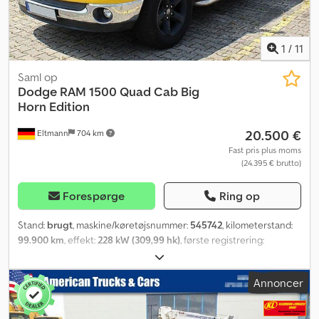
1
/
11
Saml op
Dodge
RAM 1500 Quad Cab Big
Horn Edition
20.500 €
Eltmann
704 km
Fast pris plus moms
(24.395 € brutto)
Forespørge
Ring op
Stand:
brugt
, maskine/køretøjsnummer:
545742
, kilometerstand:
99.900 km
, effekt:
228 kW (309,99 hk)
, første registrering:
02/2008
, brændstoftype:
benzin
, dækstørrelse:
275/60r20
,
akslekonfiguration:
4x2
, brændstof:
benzin E10 91
,
Annoncer
energieffektivitet:
G
, CO₂-udledning:
350 g/km
,
brændstofforbrug (bykørsel):
16 l/100 km
, brændstofforbrug
(uden for byen):
13 l/100 km
, brændstofforbrug (kombineret):
14