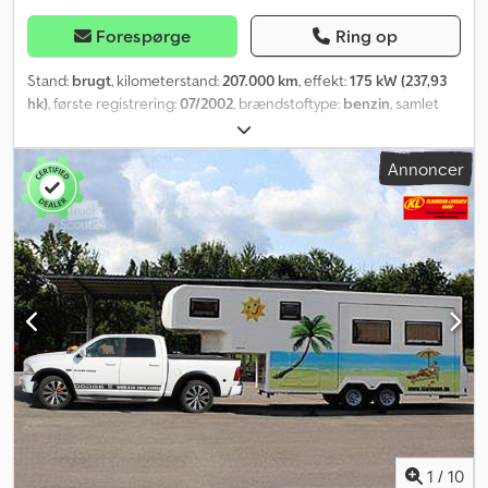
Forespørge
Ring op
Stand:
brugt
, kilometerstand:
207.000 km
, effekt:
175 kW (237,93
hk)
, første registrering:
07/2002
, brændstoftype:
benzin
, samlet
vægt:
3.017 kg
, farve:
sort
, geartype:
mekanisk
, emissionsklasse:
Euro 4
, antal sæder:
3
, DODGE RAM 1500 V8 Annonce nr. 9181
Annoncer
Køretøjet har ikke gyldig syn, og vi udfører ikke syn! Sælges på
vegne af en kunde til en person, der selv kan foretage
reparationer! Løfteplatform er tilgængelig til inspektion efter
aftale! Ingen kendt historik... et totalskadet køretøj kan heller ikke
udelukkes... Indhent venligst selv en CarFax-rapport! FLERE
BILLEDER PÅ VORES HJEMMESIDE: FIN: 1D7HA16N22J189181 -
Registreret som lastbil - V8 4,7 L - Benzinmotor - 5-trins manuel
gearkasse - 3 sæder - Klimaanlæg - Kopholder - Hastighedsmåler i
miles, ca. 207.000 km Fabriksgarantien udløb for 22 år siden og
kan ikke forlænges. Inspektion og prøvekørsel efter telefonisk
aftale. De oplysninger, der er givet på internettet, er ikke
bindende beskrivelser. Køretøjsbeskrivelsen har kun til formål at
identificere køretøjet generelt og udgør ingen garanti i juridisk
forstand. Oplysningerne gør ikke krav på at være korrekte og
1
/
10