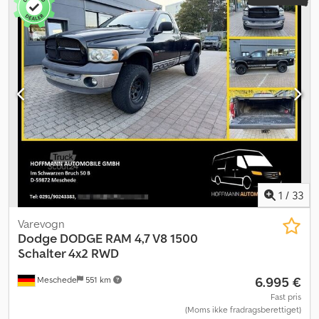
1
/
33
Varevogn
Dodge
DODGE RAM 4,7 V8 1500
Schalter 4x2 RWD
6.995 €
Meschede
551 km
Fast pris
(Moms ikke fradragsberettiget)