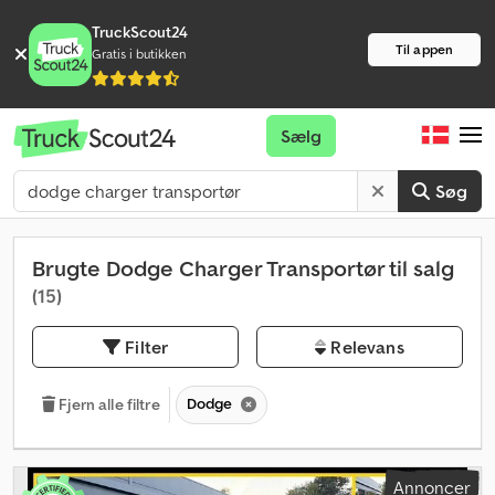
TruckScout24
Til appen
Gratis i butikken
Sælg
Søg
Brugte Dodge Charger Transportør til salg
(15)
Filter
Relevans
Dodge
Fjern alle filtre
Annoncer