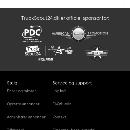
Mercedes-Benz V Transportør
TruckScout24.dk er officiel sponsor for:
Mercedes-Benz Viano Transportør
Renault Transportør
Sælg
Service og support
Priser og takster
Log ind
Oprette annoncer
FAQ/Hjælp
Administrer annoncer
Kontakt
Tillidssegl
Eksempel-købskontrakt