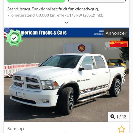
Stand:
brugt
, Funktionalitet:
fuldt funktionsdygtig
,
kilometerstand:
80.000 km
, effekt:
173 kW (235,21 hk)
,
brændstoftype:
diesel
, geartype:
automatisk
, samlet vægt:
4.990
kg
, tomvægt:
4.790 kg
, maksimal lastvægt:
200 kg
, første
Annoncer
registrering:
08/2020
, næste syn (TÜV):
08/2001
, længde af
lastrum:
3.200 mm
, læsningsbredde:
1.250 mm
, lastepladshøjde:
550 mm
, emissionsklasse:
Euro 4
, farve:
gul
, affjedring:
stål-luft
,
dækstørrelse:
235 / 85 r 16
, Produktionsår:
2002
, brændstof:
diesel
, maskine/køretøjsnummer:
3B6MC36672M308731
, Udstyr:
airbag, fartpilot, hydraulik, kabelspil, klimaanlæg, trailertræk
,
Servicekøretøj med lastekran og spil - Hydraulisk kran med
løftespil - 2.700 kg løftekapacitet ved udrækning på 1,8 m -
Maksimal rækkevidde 6,0 m ved 820 kg Komplet udstyret
værkstedsindretning til service og reparation af maskiner.
Svejsapparat - trykluftkompressor - mv. Dwsdpfou Ndruox Ap Esa
1
/
16
Saml op