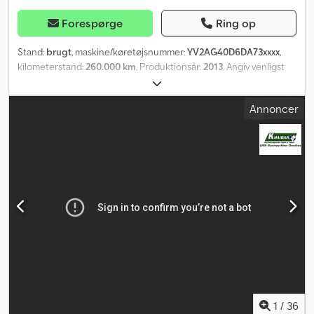
Forespørge
Ring op
Stand:
brugt
, maskine/køretøjsnummer:
YV2AG40D6DA73xxxx
,
kilometerstand:
260.000 km
, Produktionsår:
2013
, Angiv venligst
referencenummer ved forespørgsel: 23010 Specifikationer:
Kilometerstand: 260.000 km Gearkasse: Automatisk Affjedring:
Annoncer
Stål foran, luftbagaksel ydelsesretarder Euro 5 Djdpezqrn Sefx
Afwewa Gode dæk Opvarmet tipkasse Værktøjskasse
Anhængerkobling VBG kobling Webasto parkeringsvarmer
Opbygning (se billeder) 551 HK Tryklufthorn 6x4 Lysbro Nor Slep
opbygning Sovekabine Radio/CD Klimaanlæg/AC Service delvist
udført selv, delvist på værksted Straks til levering Beskrivelse:
Volvo FH540 fra 2013 med lav kilometer. De fleste servicer er
udført på værksted, nogle selv. Kan mod merpris sælges med
trippel trailer. Km: 260000 HK: 550 Tuf: Nej EU-godkendt til:
13.03.2026 Egenvægt: 13860 Totalvægt: 30000 Nyttelast: 16065
Bredde: 255 Længde: 733 Euro: 5 Model: FH540 6x4 Tiplastbil –
260.000 km! SE VIDEO Gearkasse: Automatisk = Yderligere
information = Kontakt ATS Norway for yderligere oplysninger.
1
/
36