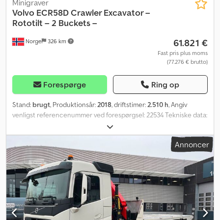
Minigraver
Volvo
ECR58D Crawler Excavator –
Rototilt – 2 Buckets –
61.821 €
Norge
326 km
Fast pris plus moms
(77.276 € brutto)
Forespørge
Ring op
Stand:
brugt
, Produktionsår:
2018
, driftstimer:
2.510 h
, Angiv
venligst referencenummer ved forespørgsel: 22534 Tekniske data:
Årgang: 2018 Driftstimer: ca. 2510 (kan stige) Vægt: 5.808 kg 36,5
kW Centralsmøring Hurtigskifter Undervogn (se billeder)
Annoncer
Kædebredde: 40 cm Planeringsskjold Totalbredde: 200 cm
Engcon Rototilt Graveskovl Større smal skovl Grab
Hydraulikhammer fra 2019 (taget i brug 2020–2021)
Hammerhydraulik Ekstra belysning Dodpfsyl Tkfex Afwewa
Radio/CD Klimaanlæg/AC Servicehistorik hos Volvo samt delvist
udført selv Kan leveres omgående Beskrivelse: Volvo ECR58D fra
2018 med 2510 driftstimer. Sælges med rototilt, 2 skovle,
hydraulikhammer og grab. Klar til brug med det samme.