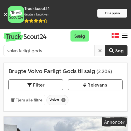
TruckScout24
Til appen
Gratis i butikken
Sælg
Søg
Brugte Volvo Farligt Gods til salg
(2.204)
Filter
Relevans
Volvo
Fjern alle filtre
Annoncer