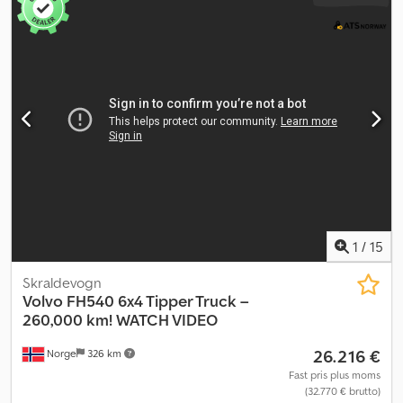
foran, luftaffjedring bag Opvarmet tippeopbygning 6x4 Webasto-
stålhede 551 hk Trykluftshorn Taglygter Værktøjskasse
Sovekabine Køleskab Radio/CD Klimaanlæg Volvo Gold-
serviceaftale Maur treakslet anhænger, årgang 2018, kan tilkøbes
mod merpris Kan leveres med det samme Beskrivelse: Velholdt
Volvo FM 540 tiplad, årgang 2018. Køretøjet har en Volvo Gold-
serviceaftale og er synet indtil februar 2027. En Maur treakslet
anhænger fra årgang 2018 kan tilkøbes efter aftale. Kan leveres
med det samme. Km: 361000 HK: 550 Syn: Ja EU-godkendt til:
12.02.2027 Egenvægt: 13350 Totalvægt: 30000 Nyttelast: 16575
Dwsdpezqrtzjfx Afwoa Bredde: 255 Længde: 733 Euro: 6 Model: FM
540 Tippbil = Yderligere oplysninger = Kontakt ATS Norway for
yderligere oplysninger.
1
/
15
Skraldevogn
Volvo
FH540 6x4 Tipper Truck –
260,000 km! WATCH VIDEO
26.216 €
Norge
326 km
Fast pris plus moms
(32.770 € brutto)