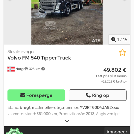
Klimaanlæg: ? Antal senge: 1 Kabinetype: Globetrotter Radio: ?
Køleskab: ? Walkie-talkie: ? Skivebremser: ? ABS: ? Motorbremse: ?
Dækstørrelse: 385/65R22,5 - 385/65R22,5 - 315/80R22,5 -
385/65R22,5 Resterende dækmønster: 40 % 40 % 30 % 60 %
Værktøjskasse: Luft Luftaffjedring bag: Ja Akselafstand: 5100 mm
Værktøjskasse: ? Hydraulisk system: ? Totalvægt: 32000 kg
Indvendig længde: 6626 mm Indvendig bredde: 2466 mm
1
/
15
Indvendig højde: 1821 mm 3-vejs tip: ?
Skraldevogn
Volvo
FM 540 Tipper Truck
49.802 €
Norge
326 km
Fast pris plus moms
(62.252 € brutto)
Forespørge
Ring op
Stand:
brugt
, maskine/køretøjsnummer:
YV2RT60D4JA82xxxx
,
kilometerstand:
361.000 km
, Produktionsår:
2018
, Angiv venligst
referencenummer ved forespørgsel: 22714 Tekniske data: Syn
gyldig til 12.02.2027 Årgang: 2018 Kilometerstand: ca. 361.000 km
Annoncer
Dobbeltkoblingsgearkasse Retarder Gode dæk Euro 6 Stålfjeder