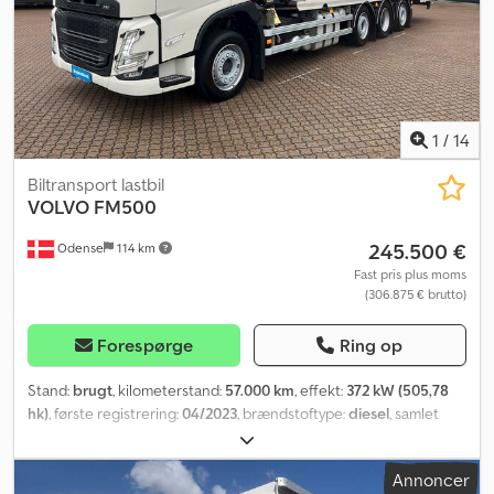
Driftstimer: 2510 Egenvægt: 5808 kg Bredde: 200 cm Kw: 36,5
Model: ECR58D bæltegraver – rototilt – 2 skovle – mejselhammer
– grab – 2510 timer! = Yderligere information = Drivsystem: Bælter
Serienummer: VCE00C58A0028xxxx Kontakt ATS Norway for
yderligere information.
1
/
14
Biltransport lastbil
VOLVO
FM500
245.500 €
Odense
114 km
Fast pris plus moms
(306.875 € brutto)
Forespørge
Ring op
Stand:
brugt
, kilometerstand:
57.000 km
, effekt:
372 kW (505,78
hk)
, første registrering:
04/2023
, brændstoftype:
diesel
, samlet
vægt:
34.000 kg
, akslekonfiguration:
3 aksler
, geartype:
automatisk
, emissionsklasse:
Euro 6
, Produktionsår:
2023
, Udstyr:
Annoncer
ABS
,