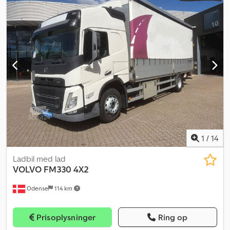
1
/
14
Ladbil med lad
VOLVO
FM330 4X2
Odense
114 km
Prisoplysninger
Ring op