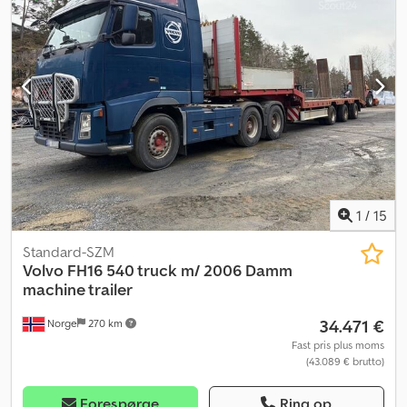
Motorbremse: ? Dækstørrelse: 385/65 - 315/80 - 385/65 Mønster
tilbage: 40 - 30 - 40 % Foraksel affjedring: Luft Bagaksel affjedring:
Luft Akselafstand: 4600 mm. Værktøjskasse: ? Hydraulisk system: ?
Totalvægt: 26000 kg. Dwjdpfx Afowhhybowja Egenvægt: 12630 kg.
Lastkapacitet: 13370 kg. Kranfabrikant: HMF 3220K4 Tonmeter: 32
Fjernbetjening: ? År: 2017 Hydrauliske udskud: 4 Maksimal
rækkevidde (hydraulisk): 12,30 m.
1
/
15
Standard-SZM
Volvo
FH16 540 truck m/ 2006 Damm
machine trailer
34.471 €
Norge
270 km
Fast pris plus moms
(43.089 € brutto)
Forespørge
Ring op