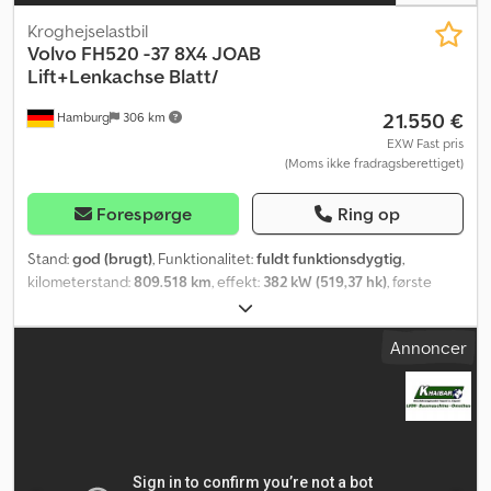
Kroghejselastbil
Volvo
FH520 -37 8X4 JOAB
Lift+Lenkachse Blatt/
21.550 €
Hamburg
306 km
EXW Fast pris
(Moms ikke fradragsberettiget)
Forespørge
Ring op
Stand:
god (brugt)
, Funktionalitet:
fuldt funktionsdygtig
,
kilometerstand:
809.518 km
, effekt:
382 kW (519,37 hk)
, første
registrering:
03/2007
, brændstoftype:
diesel
, tomvægt:
14.670 kg
,
maksimal lastvægt:
17.330 kg
, samlet vægt:
32.000 kg
,
Annoncer
dækstørrelse:
385/65R22.5
, akslekonfiguration:
8x4
, akselafstand:
3.700 mm
, akselafstand:
3.700 mm
, næste syn (TÜV):
02/2027
,
brændstof:
diesel
, bremser:
retarder
, farve:
blå
, førerhus:
sovekabine
, geartype:
automatisk
, emissionsklasse:
Euro 5
,
affjedring:
stål-luft
, antal sæder:
2
, samlet længde:
9.300 mm
,
samlet bredde:
2.520 mm
, total højde:
3.600 mm
, Produktionsår:
2007
, Udstyr:
ABS, AdBlue, Tachograf, airbag, bordincomputer,