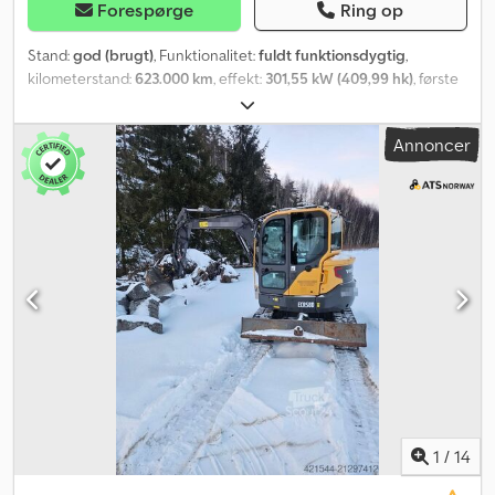
Forespørge
Ring op
Stand:
god (brugt)
, Funktionalitet:
fuldt funktionsdygtig
,
kilometerstand:
623.000 km
, effekt:
301,55 kW (409,99 hk)
, første
registrering:
11/2017
, næste syn (TÜV):
12/2026
, brændstof:
diesel
,
farve:
hvid
, førerhus:
sovekabine
, geartype:
automatisk
,
Annoncer
emissionsklasse:
Euro 6
, affjedring:
stål-luft
, Produktionsår:
2017
,
driftsvægt:
6.739 kg
, Udstyr:
ABS, bordincomputer, fartpilot,
hydraulik, klimaanlæg, lavt støjniveau, navigationssystem,
parkeringsvarmer, traktionskontrol
, Volvo FM 410 trækker med
stort ADR. Seng Køleskab ACC Blindvinkelassistent Navigation
m.m. Klar til øjeblikkelig indsats! Dedpfx Ajx Db Eaofwowa
1
/
14