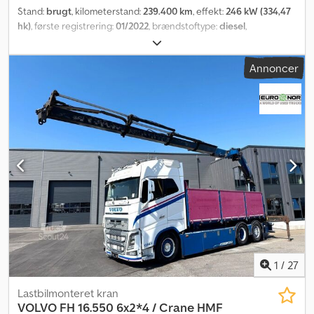
Stand:
brugt
, kilometerstand:
239.400 km
, effekt:
246 kW (334,47
hk)
, første registrering:
01/2022
, brændstoftype:
diesel
,
akslekonfiguration:
2 aksler
, geartype:
automatisk
,
emissionsklasse:
Euro 6
, Produktionsår:
2022
, Udstyr:
ABS
,
Annoncer
1
/
27
Lastbilmonteret kran
VOLVO
FH 16.550 6x2*4 / Crane HMF