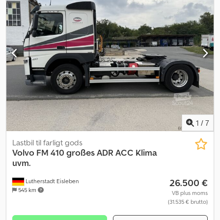
1
/
7
Lastbil til farligt gods
Volvo
FM 410 großes ADR ACC Klima
uvm.
26.500 €
Lutherstadt Eisleben
545 km
VB plus moms
(31.535 € brutto)