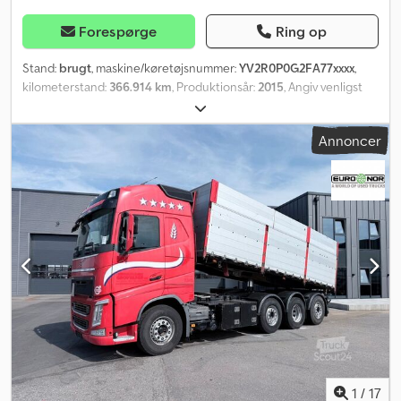
Forespørge
Ring op
Stand:
brugt
, maskine/køretøjsnummer:
YV2R0P0G2FA77xxxx
,
kilometerstand:
366.914 km
, Produktionsår:
2015
, Angiv venligst
referencenummer ved forespørgsel: 22632
Køretøjsspecifikationer: Modelår: 2015 366.914 km (angivet som
Annoncer
retningslinje) EU-godkendelse gyldig til: 16.05.26 8x4 Euro 6 I-shift
751 HK 13.000 kg nyttelast Tip Sidefældbare døre Affjedring: fuld
luft Dæk (se billeder) Webasto Køleskab Løft på 4. aksel Seng Lys
Klimaanlæg/AC Klar til levering Kranspecifikationer: Modelår: 2014
Palfinger PK 27002 SH Certificeret til: 26.08. 26 tm Palfinger-kran
Forberedt til ekstra hydraulik / størrelsesm. 5 hydrauliske udskud
2-joystik fjernbetjening Støtteben Power Link Plus-funktion Klar
til levering Beskrivelse: Vi har en Volvo FH16 8x4 kranbil fra 2015
med Palfinger-kran (26 tm) fra 2014 og ekstra hydraulik til salg.
Ifølge ejer fungerer alt fejlfrit. Kilometerstanden kan stige lidt da
bilen bruges ugentligt. Da teksten stammer fra 2015, kan der
forekomme fejl og udeladelser. Driften er midlertidigt indstillet.
Klar til levering. Km: 366914 HK: 751 Registreringssyn: Ja Dwedpfx
Aszqlqtjfwoa EU-godkendt til: 16.05.2026 Egenvægt: 19100
1
/
17