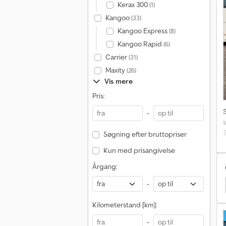
2
Kerax 300
(1)
Kangoo
(33)
r
Kangoo Express
(8)
f
Kangoo Rapid
(6)
Carrier
(31)
u
Maxity
(26)
Vis mere
Pris:
-
Søgning efter bruttopriser
Kun med prisangivelse
b
Årgang:
-
rbilt Standard Trækker
Kenworth Standard Trækker
l
Kilometerstand [km]:
l
s
-