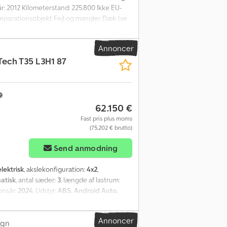
: 2012 Kilometerstand: 225.800 Ikke EU-
Reparationsobjekt Fejl og mangler Dæk (se
pejle Aircondition/AC Radio Belysning
2012 Renault Master 4x2 varebil til salg som
Annoncer
EU-godkendt og har fejl og mangler. Ifølge
Tech T35 L3H1 87
yn: Nej EU-godkendt indtil: 30.11.2024
ontakt ATS Norway for yderligere
62.150 €
Fast pris plus moms
(75.202 € brutto)
Send anmodning
elektrisk
, akslekonfiguration:
4x2
,
atisk
, antal sæder:
3
, længde af lastrum:
onsår:
2024
, Udstyr:
ABS, Android Auto,
trol, el-betjent spejl, elektrisk rudehejs,
maanlæg, servostyring, sædevarmer,
Annoncer
- Opmærksomhedsassistent - Automatisk
ogn