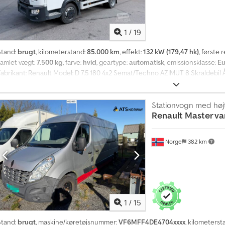
1
/
19
Stand:
brugt
, kilometerstand:
85.000 km
, effekt:
132 kW (179,47 hk)
, første 
samlet vægt:
7.500 kg
, farve:
hvid
, geartype:
automatisk
, emissionsklasse:
Eu
Fabrikant: Renault Model: D 7.5 180 4x2 Semat/Techno AZIMUT 8 Skraldebil Å
VF6WTAG40F2452754 Ref. nr.: 1367932 HK: 180 Km: 85.000 Gearkasse: Autom
ieseltank: 1 Tank liter: 200 L Bakkamera: ? A/C: ? Radio: ? Skivebremser: ? 
tilbage: 80% 90% Forakselaffjedring: Fjedre Bagakselaffjedring: Fjedre Akse
Stationvogn med høj
Renault
Master van
Totalvægt: 7.500 kg Egenvægt: 4.675 kg Lasteevne: 2.825 kg Overbygning: 
Norge
382 km
1
/
15
Stand:
brugt
, maskine/køretøjsnummer:
VF6MFF4DE4704xxxx
, kilometerst