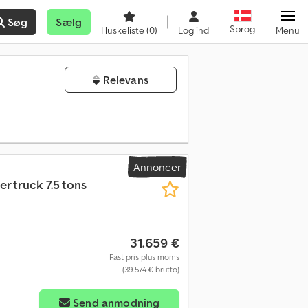
Søg
Sælg
Sprog
Huskeliste
(0)
Log ind
Menu
Relevans
Annoncer
er truck 7.5 tons
31.659 €
Fast pris plus moms
(39.574 € brutto)
Send anmodning