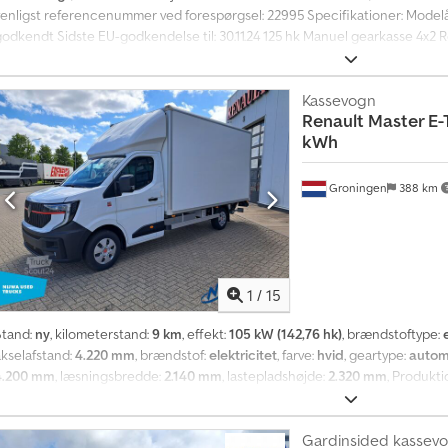
venligst referencenummer ved forespørgsel: 22995 Specifikationer: Modelår
godkendt Sidste EU-godkendelse til: 30.11.24 125 hk Manuel gearkasse 4x2 
billeder) Svagt batteri 3 sæder Kosmetiske skader til stede El-opvarmede s
tarter og kører Leveringsklar Beskrivelse: Dsdpfszqn Etsx Anzsck Vi har en 
reparationsobjekt. Køretøjet sælges som reparationsobjekt, da det ikke er 
Kassevogn
Renault
Master E-
jeren starter og kører køretøjet. Det er leveringsklart. Km: 225800 Hk: 125 S
kWh
Egenvægt: 1970 Nyttelast: 1455 Model: MASTER = Yderligere information = K
plysninger.
Groningen
388 km
1
/
15
Stand:
ny
, kilometerstand:
9 km
, effekt:
105 kW (142,76 hk)
, brændstoftype:
akselafstand:
4.220 mm
, brændstof:
elektricitet
, farve:
hvid
, geartype:
autom
4.200 mm
, læsningsbredde:
2.140 mm
, lastepladshøjde:
2.320 mm
, Produkti
Apple CarPlay, Bluetooth, airbag, bagklap med lift, centrallås, dæktrykskon
elektronisk stabilitetsprogram (ESP), fartpilot, fuld servicehistorik, kli
traktionskontrol, tågelygter
, = Yderligere muligheder og ekstraudstyr = 
Gardinsided kassev