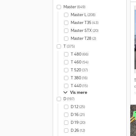
f
Master
(649)
j
Master L
(208)
Master T35
(43)
r
Master STX
(20)
Master T28
(2)
i
T
(375)
s
T 480
(66)
T 460
(54)
T 520
(37)
T 380
(16)
T 440
(15)
Vis mere
D
(197)
D 12
(25)
g
D 16
(21)
k
D 19
(20)
D 26
(12)
s