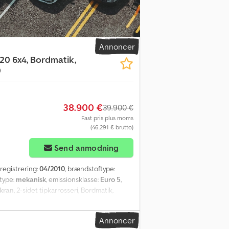
 mærkning. Dcsdpfx Anoyiw E Uezsk SI86588
 en ny synsgodkendelse, laver vi gerne et
ynet med reklamefolie og/eller mærkning.
der gerne et finansierings- eller
Annoncer
20 6x4, Bordmatik,
0
38.900 €
39.900 €
Fast pris plus moms
(46.291 € brutto)
Send anmodning
 registrering:
04/2010
, brændstoftype:
rtype:
mekanisk
, emissionsklasse:
Euro 5
,
 kran
, 2-sidet tipkarrosseri, Bordmatik,
, hydraulisk opklappeligt underrør,
ts støtteben, 4 x hydrauliske udskud,
Annoncer
tet 5.850 kg, arbejdsdiagram: ca. 4,5 m –