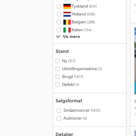
Tyskland
(631)
Holland
(506)
Belgien
(288)
S
Italien
(134)
Vis mere
e
o
Stand
Ny
(217)
Udstillingsmaskine
(2)
Brugt
(1.611)
Defekt
(1)
Salgsformat
Småannoncer
(1.831)
Auktioner
(0)
Detaljer