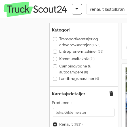
Kategori
Transportkøretøjer og
erhvervskøretøjer
(1.773)
Entreprenørmaskiner
(25)
Kommunalteknik
(21)
Campingvogne &
autocampere
(8)
Landbrugsmaskiner
(4)
Køretøjsdetaljer
Producent:
Renault
(1.831)