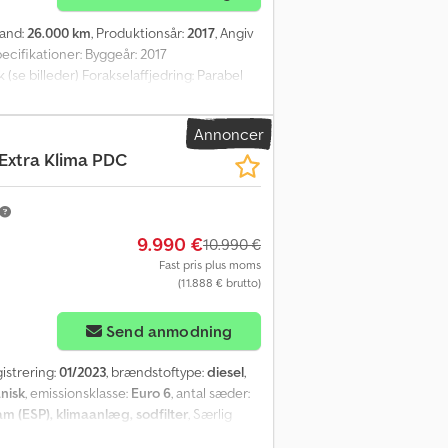
tand:
26.000 km
, Produktionsår:
2017
, Angiv
cifikationer: Byggeår: 2017
(se billeder) Forakselaffjedring: Parabel
0 hk Indvendig længde af lastrum: 3,906 m
n Klimaanlæg Lygter Opvarmede spejle
Annoncer
on) til salg. Ifølge ejeren fungerer køretøjet
Extra Klima PDC
26000 HK: 177 Syn: Ja EU-godkendt til:
gde: 668 Kw: 130 Euro: 6 Model: D 4x2
Norway for yderligere information.
9.990 €
10.990 €
Fast pris plus moms
(11.888 € brutto)
Send anmodning
gistrering:
01/2023
, brændstoftype:
diesel
,
nisk
, emissionsklasse:
Euro 6
, antal sæder:
am (ESP), klimaanlæg, sodfilter
, Særlig
gere udstyr: Opbevaringshylde, airbag på