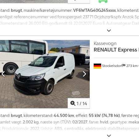
Stand:
brugt
, maskine/køretøjsnummer:
VF6WTAG40G245xxxx
, kilometers
venligst referencenummer ved forespørgsel: 23771 Dcjdszqrlkspfx Anzok Spe
Kilometerstand: 26.000 EU-godkendt til: 22.01.2027 Euro 6 Automatgear Dæk 
agakselaffjedring: Parabel Tilladt totalvægt: 7500 kg Nyttelast: 2955 kg 17
Indvendig bredde af lastrum: 2,328 m Nedfældelige sideforlængere Tipvog
adio Klar til levering Beskrivelse: Vi har en 2017 Renault D 4x2 tipvogn (7,5 t
Kassevogn
RENAULT
Express 
erfekt. Den har et lavt kilometertal og er i god stand. Klar til levering Km: 
22.01.2027 Egenvægt: 4470 Totalvægt: 7500 Nyttelast: 2955 Bredde: 237 Læn
tipvogn 7,5 ton Gearkasse: Automat = Yderligere information = Kontakt ATS 
Stockelsdorf
273 km
1
/
14
Stand:
brugt
, kilometerstand:
44.500 km
, effekt:
55 kW (74,78 hk)
, første re
samlet vægt:
2.002 kg
, næste syn (TÜV):
02/2027
, farve:
hvid
, geartype:
meka
2
, Produktionsår:
2022
, Udstyr:
ABS, centrallås, elektronisk stabilitetsprogr
udstyr: Parkeringshjælp bag, motorbundplade Dedpfx Anozhdauozsck Yderli