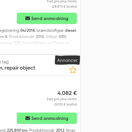
Fast pris plus moms
(29.875 € brutto)
Send anmodning
registrering:
04/2016
, brændstoftype:
diesel
,
ro 6
, Produktionsår:
2016
, Udstyr:
ABS
,
rgang: 2016 Stand: Meget god Serie nr.:
atisk Eurotype: 6 Dcsdpfew Hkcpjx Anzjk
ABS: ? Dækstørrelse: 205/75R17.5 Mønster
Annoncer
lafstand: 3.100 mm Hydrauliksystem: ?
t tag
, repair object
Semat / Techno - AZIMUT 8 m3
4.082 €
Fast pris plus moms
(5.102 € brutto)
Send anmodning
and:
225.800 km
, Produktionsår:
2012
, Angiv