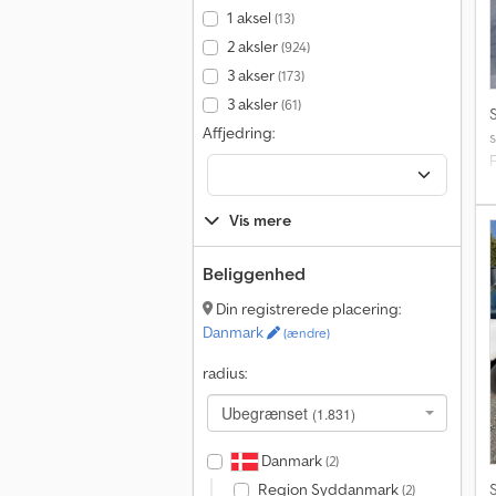
1 aksel
(13)
2 aksler
(924)
3 akser
(173)
3 aksler
(61)
Affjedring:
D
Vis mere
Beliggenhed
Din registrerede placering:
Danmark
(ændre)
radius:
Ubegrænset
(1.831)
Danmark
(2)
Region Syddanmark
(2)