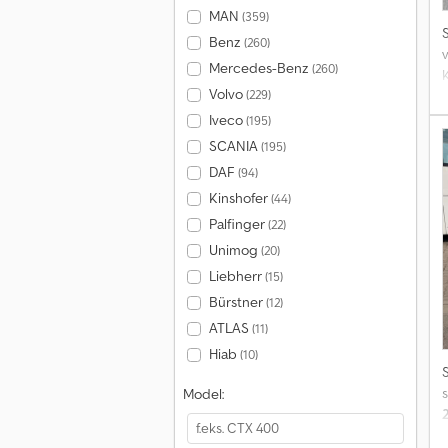
MAN
(359)
Benz
(260)
Mercedes-Benz
(260)
Volvo
(229)
B
Iveco
(195)
R
SCANIA
(195)
p
DAF
(94)
Kinshofer
(44)
Palfinger
(22)
Unimog
(20)
Liebherr
(15)
Bürstner
(12)
ATLAS
(11)
Hiab
(10)
Model: