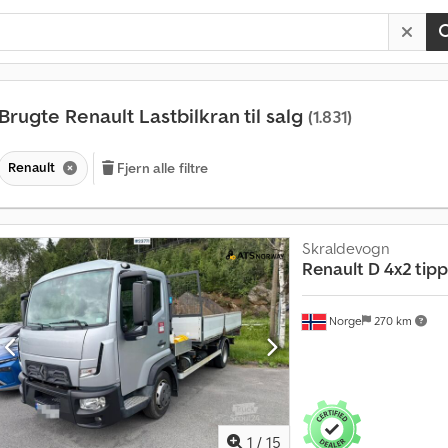
Brugte Renault Lastbilkran til salg
(1.831)
Renault
Fjern alle filtre
Skraldevogn
Renault
D 4x2 tipp
Norge
270 km
1
/
15