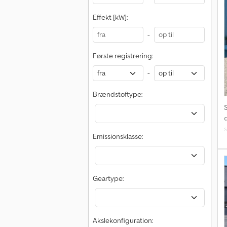
s
Effekt [kW]:
-
Første registrering:
-
Brændstoftype:
Emissionsklasse:
P
s
g
Geartype:
6
Akslekonfiguration: