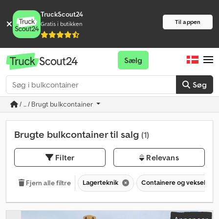
TruckScout24
Til appen
Gratis i butikken
Sælg
Søg
/ ... / Brugt bulkcontainer
Brugte bulkcontainer til salg
(1)
Filter
Relevans
Lagerteknik
Containere og vekselkas
Fjern alle filtre