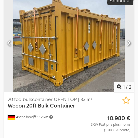
Annoncer
1
/
2
20 fod bulkcontainer OPEN TOP | 33 m³
Wecon
20ft Bulk Container
10.980 €
Ascheberg
512 km
EXW Fast pris plus moms
(13.066 € brutto)