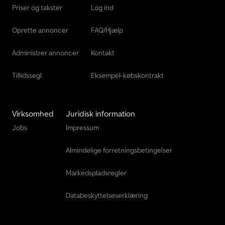
Transportteknik Til Landbrug
Priser og takster
Log ind
Volumen Trækker
Oprette annoncer
FAQ/Hjælp
Vægte Og Vejeudstyr.
Administrer annoncer
Kontakt
Tillidssegl
Eksempel-købskontrakt
Virksomhed
Juridisk information
Jobs
Impressum
Almindelige forretningsbetingelser
Markedspladsregler
Databeskyttelseserklæring