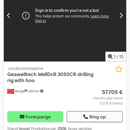
1
/
15
Jordboremaskine
Geawelltech WellDrill 3050CR drilling
rig with hoo
57.705 €
Norge
430 km
Fast pris plus moms
(72.131 € brutto)
Forespørge
Ring op
Stand:
brugt
, Produktionsår:
2006
, Angiv venligst