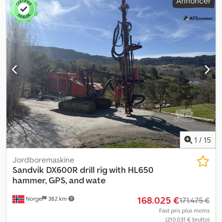
Annoncer
1
/
15
Jordboremaskine
Sandvik
DX600R drill rig with HL650
hammer, GPS, and wate
168.025 €
Norge
382 km
171.475 €
Fast pris plus moms
(210.031 € brutto)