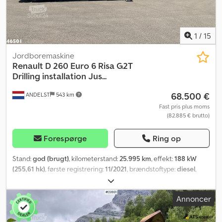
1
/
15
Jordboremaskine
Renault
D 260 Euro 6 Risa G2T
Drilling installation Jus...
68.500 €
ANDELST
543 km
Fast pris plus moms
(82.885 € brutto)
Forespørge
Ring op
Stand:
god (brugt)
, kilometerstand:
25.995 km
, effekt:
188 kW
(255,61 hk)
, første registrering:
11/2021
, brændstoftype:
diesel
,
dækstørrelse:
275/70 22.5
, akslekonfiguration:
4x2
, geartype:
automatisk
, emissionsklasse:
Euro 6
, affjedring:
stål
, antal sæder:
3
,
Annoncer
Produktionsår:
2021
, Udstyr:
ABS, differentialespær, fartpilot,
klimaanlæg, kran, trailertræk
, = Yderligere muligheder og
ekstraudstyr = - Armlæn - Bladfjedre for og bag - Blinkende lygter