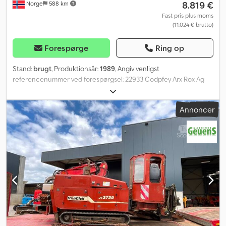
8.819 €
Norge
588 km
Fast pris plus moms
(11.024 € brutto)
Forespørge
Ring op
Stand:
brugt
, Produktionsår:
1989
, Angiv venligst
referencenummer ved forespørgsel: 22933 Codpfey Arx Rox Ag
Ajrf Specifikationer: Model: 1989 Monteret på hjul Længde: ca. 12
meter Fungerer perfekt Leveringsklar Beskrivelse: 1989
Annoncer
UniScreen sorteringsanlæg Ca. 12 meter langt. Kan leveres
omgående. Egenvægt: 11 Model: Sorteringsværk = Yderligere
information = Kontakt ATS Norway for yderligere information.