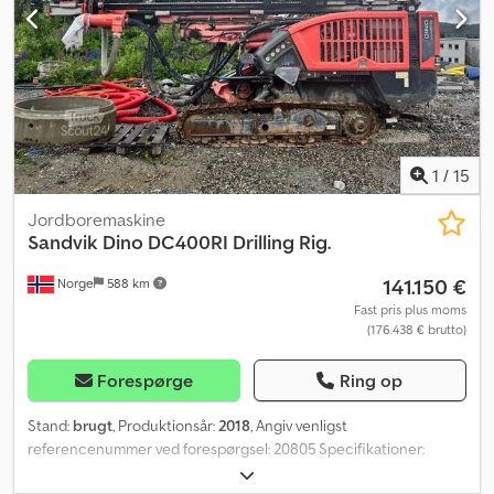
oplysninger er uden garanti, og der tages forbehold for fejl og
mellemsalg. ?
1
/
15
Jordboremaskine
Sandvik
Dino DC400RI Drilling Rig.
141.150 €
Norge
588 km
Fast pris plus moms
(176.438 € brutto)
Forespørge
Ring op
Stand:
brugt
, Produktionsår:
2018
, Angiv venligst
referencenummer ved forespørgsel: 20805 Specifikationer:
Model: 2018 Motortimer: ca. 3500 Hammer timer: ca. 19.000 Vægt: