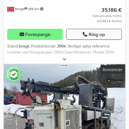
35.186 €
Norge
498 km
Fast pris plus moms
(43.982 € brutto)
Forespørge
Ring op
Stand:
brugt
, Produktionsår:
2004
, Venligst oplys reference
nummer ved forespørgsel: 23524 Specifikationer: Model: 2004
Motortimer: 7.735 Slagtimer ca.: 2.750 1832 hammer 149 kW Vægt:
14.100 kg Chassis (se billeder) Vinkelmåler Tæller Ret sliber Nyligt
Annoncer
serviceret Fjernbetjening Centralsmøring Crjdpoy U T Tyefx Ag
Aof Karussel Stangskifter Borestænger kan leveres mod merpris
Spil Belysning Klar til levering Beskrivelse: Vi har en Atlas Copco
D7 borerig fra 2004 med 1832 hammer, tæller og vinkelmåler til
salg. Alt fungerer som det skal, men fejl og mangler kan
forekomme, da den er fra 2004. Maskinen er nyligt serviceret.
Hammeren blev pakket om for ca. 150 timer siden. Ifølge ejer skal
vinkelmåleren kalibreres. Borestænger kan leveres mod merpris.
Klar til levering. Egenvægt: 14.100 Motortimer: 7.735 Model: D7-01
borerig m/1832 hammer, metertæller og vinkelmåler = Yderligere