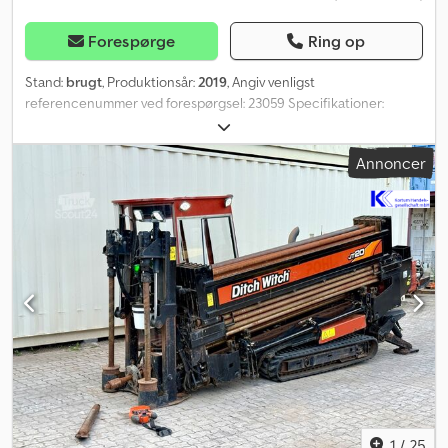
Forespørge
Ring op
Stand:
brugt
, Produktionsår:
2019
, Angiv venligst
referencenummer ved forespørgsel: 23059 Specifikationer:
Modelår: 2019 Driftstimer: 5090 Slagtimer: 1330 Samlet boredybde:
122.862 m HL650 hammer (18 kW) GPS Vandtåge Fjernbetjening
Annoncer
Spil Sikkerhedsbur Pendulaksel Cedey Evuuspfx Ag Aerf
Undervogn (se billeder) Servicehistorik Støvsuger Kompressor
Leveringsklar Beskrivelse: Vi har en 2019 Sandvik DX600R borerig
med HL650 hammer, GPS og vandtågesystem til salg. Maskinen er
løbende vedligeholdt og serviceret af ejer. Alt fungerer perfekt
og er i god stand. Den har også relativt få slagtimer i forhold til
driftstimer. Leveringsklar. Egenvægt: 1 Motor timer: 5090 Model:
DX600R borerig m/HL650 hammer, GPS og vandtåge = Yderligere
information = Serienummer: 5xxxx Kontakt ATS Norway for
yderligere oplysninger.
1
/
25