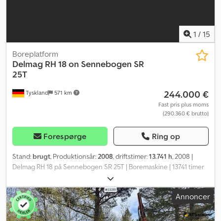
1
/
15
Boreplatform
Delmag
RH 18 on Sennebogen SR
25T
244.000 €
Tyskland
571 km
Fast pris plus moms
(290.360 € brutto)
Forespørge
Ring op
Stand:
brugt
, Produktionsår:
2008
, driftstimer:
13.741 h
, 2008 |
Delmag RH 18 på Sennebogen SR 25T | Boremaskine | 13741 timer
📍Placering: Tyskland 🚛 Levering til din adresse er mulig – Brug
vores fragtberegner til at estimere transportomkostningerne! 💰
Annoncer
Køb nu for 244.000 EUR eller afgiv et bud. Csdpszd Hbmefx Ag Ajrf
Betaling ved levering er mulig mod et overkommeligt gebyr
(forudsat godkendelse)* 👷‍♂️ Inspiceret af en uafhængig ekspert