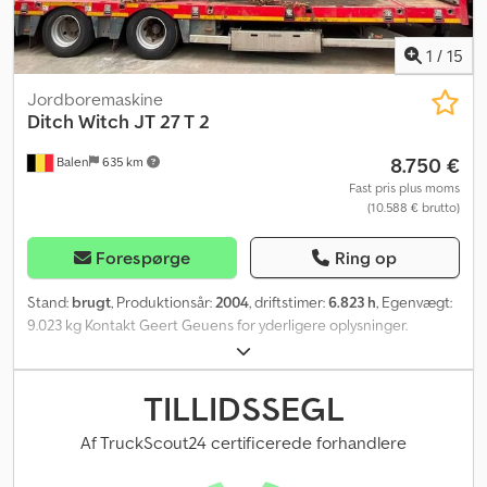
1
/
15
Jordboremaskine
Ditch Witch
JT 27 T 2
8.750 €
Balen
635 km
Fast pris plus moms
(10.588 € brutto)
Forespørge
Ring op
Stand:
brugt
, Produktionsår:
2004
, driftstimer:
6.823 h
, Egenvægt:
9.023 kg Kontakt Geert Geuens for yderligere oplysninger.
Cjdpfoygq S Ajx Ag Ajrf
TILLIDSSEGL
Af TruckScout24 certificerede forhandlere