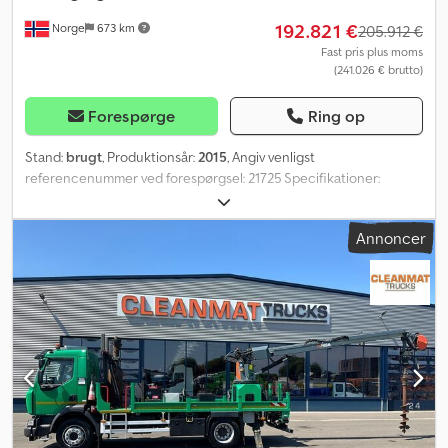
192.821 €
Norge
673 km
205.912 €
Fast pris plus moms
(241.026 € brutto)
Forespørge
Ring op
Stand:
brugt
, Produktionsår:
2015
, Angiv venligst
referencenummer ved forespørgsel: 21725 Specifikationer:
Årgang: 2015 Motortimer: Ca. 5.850 Vægt: 38.000 kg Dafo
brandslukningssystem 2 bomme Laser Begge borehamre samt
Annoncer
reservedelshammer renoveret i 2024 LED-belysning Radio/CD
Klimaanlæg/AC Vedligeholdelse udført efter behov Bakkamera
fungerer ikke Klar til levering Bom 1: Crodexu A Hmjpfx Ag Ajf
Slagværktimer: Ca. 575 Elmotortimer: Ca. 11.100 Samlet
borelængde: Ca. 603.000 meter Kompressortimer: Ca. 2.900 Bom
2: Slagværktimer: Ca. 510 Elmotortimer: Ca. 7.200 Samlet
borelængde: Ca. 387.000 meter Kompressortimer: Ca. 2.900
Egenvægt: 38.000 Model: Boomer MC2 tunnelborerig =
Yderligere oplysninger = Serienummer: TMG15URExxxx Kontakt
ATS Norway for yderligere information.