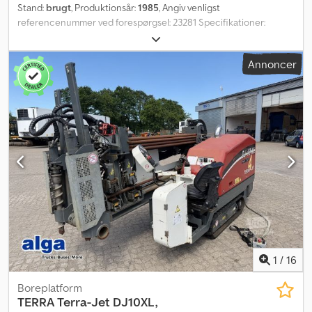
Stand:
brugt
, Produktionsår:
1985
, Angiv venligst
referencenummer ved forespørgsel: 23281 Specifikationer:
Årgang: 1985 Driftstimer: ukendt Vægt: 10.700 kg Codjy Ri D Hopfx
Ag Asrf Støvsuger Ikke brugt i 3 år Ejet i ca. 10 år Spil Ekstra
Annoncer
borekroner medfølger Kan leveres med det samme Beskrivelse:
Tamrock DHA500 boreaggregat fra 1985. Ifølge ejer har maskinen
ikke været brugt i de sidste 3 år. Kan leveres straks. Egenvægt:
10.700 kg Model: DHA500 boreaggregat. = Yderligere information
= Serienummer: 50xxxx Kontakt ATS Norway for yderligere
oplysninger.
1
/
16
Boreplatform
TERRA
Terra-Jet DJ10XL,