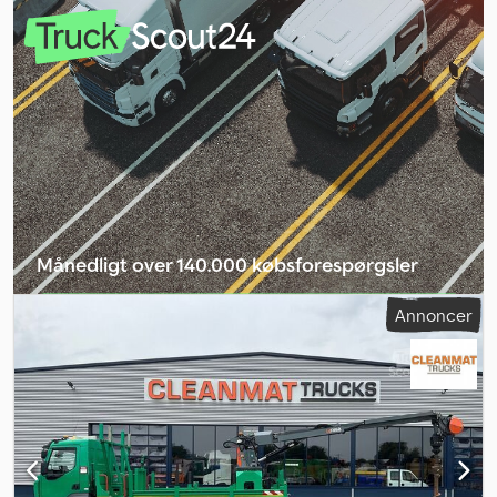
11.100 kg Chassis (se billeder) Bæltebredde: 25 cm Totalbredde:
220 cm Stangskiftearml Ny dybdemåler Støvsuger Spil
Servicehistorik 2 skinneføringer udskiftes før salg Kan leveres
omgående Beskrivelse: Velholdt boreanlæg Sandvik DINO 400.
Riggen er fra 2018 og har ca. 3500 motortimer. Udstyret med
stangskifter og ny dybdemåler. Kan leveres straks. Egenvægt:
11.100 kg Csdpfx Aswvzrgsg Aorf Model: Dino DC400RI Borerigg =
Yderligere information = Serienummer: 4xxxx Kontakt ATS Norway
for yderligere oplysninger.
Månedligt over 140.000 købsforespørgsler
Vælg forhandlerpakke
Annoncer