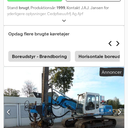
x B x H): 780 x 250 x 340 cm Akselafstand: 410 cm Vægte Egenvægt:
Stand:
brugt
, Produktionsår:
1999
, Kontakt J.A.J. Jansen for
9.875 kg Nyttelast: 4.425 kg Totalvægt: 14.300 kg Funktionelt Kran:
yderligere oplysninger. Cedpfxeuufrfj Ag Ajrf
RISA G2T, monteret bag på chassiset Tilstand Teknisk tilstand: god
Visuel tilstand: god Produktsikkerhed Producent: Clean Mat
Trucks B.V. Wageningsestraat 17 6673DB ANDELST, NL
Opdag flere brugte køretøjer
e
Boreudstyr - Brøndboring
Horisontale boreudsty
Annoncer