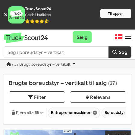
TruckScout24
Til appen
Gratis i butikken
Sælg
Søg
/ ... / Brugt boreudstyr – vertikalt
Brugte boreudstyr – vertikalt til salg
(37)
Filter
Relevans
Entreprenørmaskiner
Boreudstyr
Fjern alle filtre