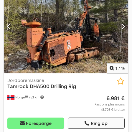
73 inspektionspunkter, 71 godkendt ✅, 1 mangel ℹ️, 1 udgift ⚠️ 📌
Inspektørens kommentar: Veludført boremaskine med en
velfungerende Cat-motor. 📄 Vil du se den fulde
inspektionsrapport, flere billeder eller en video? Tip: Referencen
"40183 Equippo" bruges ofte, når du søger efter flere detaljer
online. 💡 Hvorfor denne maskine og vores service er noget
særligt: ✔ Grundig inspektion udført af professionelle ✔ Levering
på byggepladsen er mulig ✔ Pengene-tilbage-garanti ✔ Sikre og
fleksible betalingsmuligheder 🔄 Overvejer du andre
maskinmuligheder? Vi tilbyder nyttige værktøjer og ressourcer til
alle maskinejere og -operatører – let tilgængelige på vores
1
/
15
platform.
Jordboremaskine
Tamrock
DHA500 Drilling Rig
6.981 €
Norge
753 km
Fast pris plus moms
(8.726 € brutto)
Forespørge
Ring op