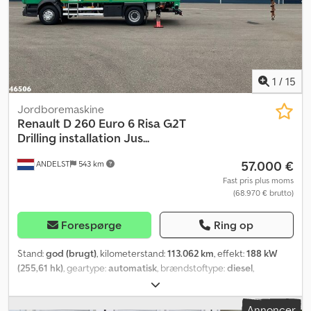
1
/
15
Jordboremaskine
Renault
D 260 Euro 6 Risa G2T
Drilling installation Jus...
57.000 €
ANDELST
543 km
Fast pris plus moms
(68.970 € brutto)
Forespørge
Ring op
Stand:
god (brugt)
, kilometerstand:
113.062 km
, effekt:
188 kW
(255,61 hk)
, geartype:
automatisk
, brændstoftype:
diesel
,
dækstørrelse:
285/70 19.5
, akslekonfiguration:
4x2
, antal sæder:
3
,
første registrering:
03/2019
, emissionsklasse:
Euro 6
, affjedring:
Annoncer