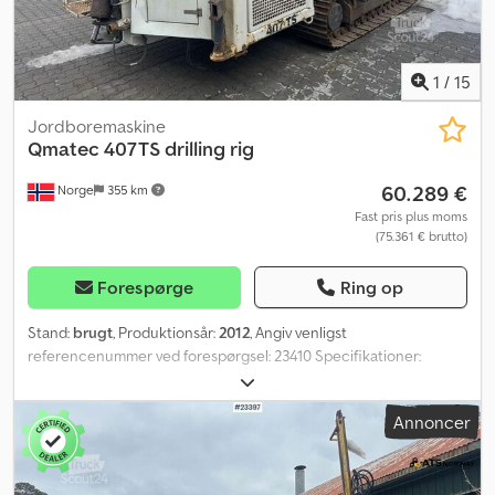
oplysninger = Serienummer: AVO 04A784/8992 0029 xxxx Kontakt
ATS Norway for yderligere information.
1
/
15
Jordboremaskine
Qmatec 407TS drilling rig
60.289 €
Norge
355 km
Fast pris plus moms
(75.361 € brutto)
Forespørge
Ring op
Stand:
brugt
, Produktionsår:
2012
, Angiv venligst
referencenummer ved forespørgsel: 23410 Specifikationer:
Produceret i 2012 Timer: ca. 11.200 122 kW Egenvægt: ca. 10.000 kg
Chassis (se billeder) 280 mm Nyt rørmagasin Cavotec-radio
Annoncer
Specialunderstel med pendulbevægelse, IVA 450 mm 3-rillede
kædeplader Nemek M-407 mast med løftekapacitet på 7 ton,
monteret på forlænget fødekonsol med 1 m teleskopudlægger