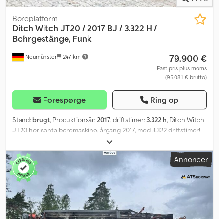
Boreplatform
Ditch Witch
JT20 / 2017 BJ / 3.322 H /
Bohrgestänge, Funk
79.900 €
Neumünster
247 km
Fast pris plus moms
(95.081 € brutto)
Forespørge
Ring op
Stand:
brugt
, Produktionsår:
2017
, driftstimer:
3.322 h
, Ditch Witch
JT20 horisontalboremaskine, årgang 2017, med 3.322 driftstimer!
Inkl. borestænger og borehoved! ----* Producent: Ditch Witch *
Type: JT20 * Årgang: 2017 * Modelår: 2018 * Aflæste driftstimer: ca.
Annoncer
3.322 * Sidste inspektion/service: februar 2026 * Tysk maskine *
Inkl. borestænger (se billeder) * Inkl. 1 x borehoved (se billeder) *
Fjernbetjening * Diverse servicepapirer foreligger! Cjdpfx Agezp
Tf Nj Aerf * Gode gummibånd * God stand! * Video kan rekvireres
* Pris: 79.900 euro, netto + 19 % moms ----Hvis du har yderligere
spørgsmål, bedes du ringe: Erik Kortum: WhatsApp ?Alle