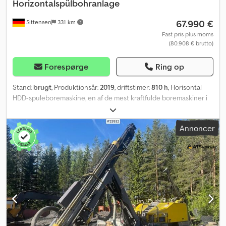
Horizontalspülbohranlage
67.990 €
Sittensen
331 km
Fast pris plus moms
(80.908 € brutto)
Forespørge
Ring op
Stand:
brugt
, Produktionsår:
2019
, driftstimer:
810 h
, Horisontal
HDD-spuleboremaskine, en af de mest kraftfulde boremaskiner i
4-tons klassen. Drevet af en 4-cylindret HATZ-dieselmotor,
borekraft 41,5 kN, indtrækskraft 41,5 kN, 26 stk. borestænger,
Annoncer
længde ca. 2000 mm, læggeradius 30 m, hydraulisk forankring,
højtrykspumpe fra FCM, type: E0413 HD, 95 liter, diameter på
pilotboringer: 60-110 mm. Køretøjet kan være forsynet med
reklamer og/eller skilte. SI86462 Vores tilbud er som
udgangspunkt uden ny synsgodkendelse (TÜV). Hvis en ny
synsgodkendelse ønskes, giver vi gerne et tilbud via vores
partnerværksteder! Køretøjet kan være forsynet med reklamer
og/eller skilte. Vores generelle leverings- og betalingsbetingelser
er gældende. Codpfxov N Suaj Ag Ajrf Vi udarbejder gerne et
finansierings- eller leasingtilbud til dig for denne maskine. Kontakt