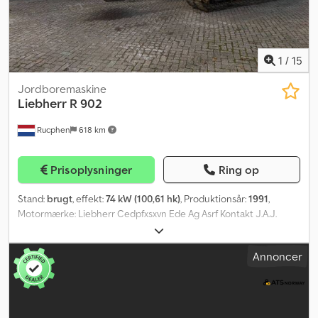
1
/
15
Jordboremaskine
Liebherr
R 902
Rucphen
618 km
Prisoplysninger
Ring op
Stand:
brugt
, effekt:
74 kW (100,61 hk)
, Produktionsår:
1991
,
Motormærke: Liebherr Cedpfxsxvn Ede Ag Asrf Kontakt J.A.J.
Jansen for yderligere oplysninger.
Annoncer