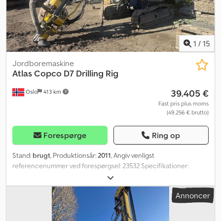
os venligst!
1
/
15
Jordboremaskine
Atlas Copco
D7 Drilling Rig
39.405 €
Oslo
413 km
Fast pris plus moms
(49.256 € brutto)
Forespørge
Ring op
Stand:
brugt
, Produktionsår:
2011
, Angiv venligst
referencenummer ved forespørgsel: 23532 Specifikationer:
Årgang: 2011 Motortimer: ca. 10.400 168 kW 15.000 kg Undervogn
(se billeder) Dybdemåler fungerer Retningsinstrument Nye
Annoncer
glideskinner Kædebredde: ca. 33 cm Maskinbredde: ca. 245 cm
Støvopsamler Fjernbetjening Centralsmøring Beskrivelse: Atlas
Copco D7 boreudstyr fra 2011. Motoren behøver olie. Ikke alle