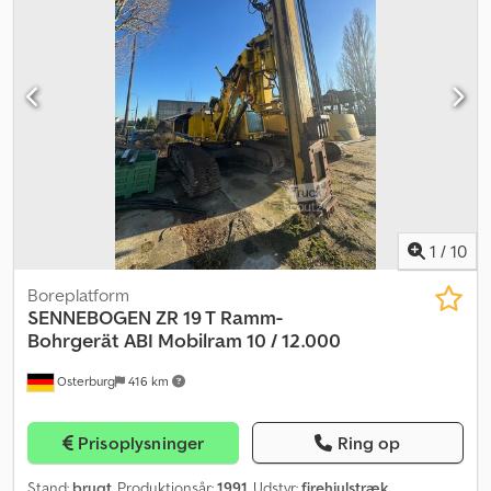
borestænger i magasinet følger med; maskinen leveres med to
borestænger. Hurtig levering mulig. Egenvægt: 15.000 Model: D7
Borerigg Cjdpoy U T Ttsfx Ag Ajrf = Yderligere information =
Serienummer: 11A1124/8992 0071xxxx Kontakt ATS Norway for
yderligere oplysninger.
1
/
10
Boreplatform
SENNEBOGEN
ZR 19 T Ramm-
Bohrgerät ABI Mobilram 10 / 12.000
Osterburg
416 km
Prisoplysninger
Ring op
Stand:
brugt
, Produktionsår:
1991
, Udstyr:
firehjulstræk
,