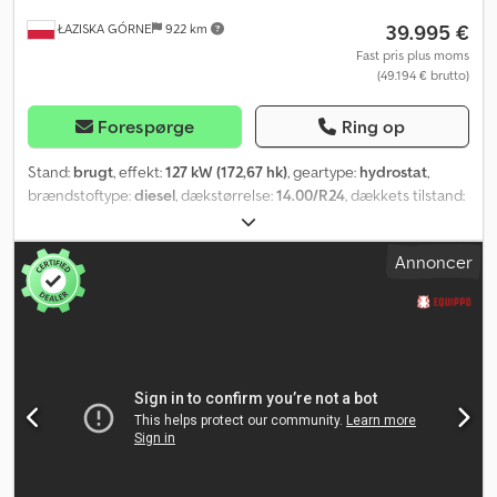
39.995 €
ŁAZISKA GÓRNE
922 km
Fast pris plus moms
(49.194 € brutto)
Forespørge
Ring op
Stand:
brugt
, effekt:
127 kW (172,67 hk)
, geartype:
hydrostat
,
brændstoftype:
diesel
, dækstørrelse:
14.00/R24
, dækkets tilstand:
90 procent
, akslekonfiguration:
4x4
, første registrering:
06/2012
,
emissionsklasse:
Euro 3
, Produktionsår:
2012
, driftstimer:
10.000 h
,
Annoncer
Udstyr:
bordincomputer, firehjulstræk, klimaanlæg
, = Flere
valgmuligheder og mere tilbehør = - Centralsmøring -
Eljusterbare sidespejle - Klimaanlæg - Kraftudtag - Servostyring -
Varme - Værktøjskasse = Yderligere oplysninger = Generelle
oplysninger Anvendelsesområde: Minedrift Tekniske
specifikationer Antal cylindere: 4 Motoreffekt: 4.800 cc
Crjdpfxezp Izfs Ag Asf Dækstørrelse: 14.00/R24 Dækprofil: 90%
Motortype: Deutz in-line Mål og vægt Egenvægt: 30.000 kg Mål
(LxBxH): 1500 x 275 x 310 cm Akselafstand: 464 cm Garanti Garanti:
1 måned