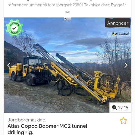
referencenummer på forespørgsel: 23801 Tekniske data: Byggeår
2006 Ny motor installeret i 2025 (ifølge ejer), ca. 1.000 driftstimer
Samlet driftstid: ca. 13.000 timer Vægt: 6.200 kg Ydelse: 55,1 kW
Annoncer
Birger maskinplatform fra 2013: 6 meter Borestang: ca. 50 % 80
meter slange 200 meter borestang Fjernbetjening Borekroner
Kan leveres omgående Beskrivelse: Geawelltech WellDrill 3050CR
boremaskine fra 2006. Ejer oplyser, at der i 2025 blev installeret en
ny motor, som har kørt ca. 1.000 timer. Komplet udstyr medfølger,
inklusive platform. Crjdezgrrpopfx Ag Ajf Egenvægt: 6199 Model:
WellDrill 3050CR boremaskine med platform og meget udstyr! SE
VIDEO = Yderligere information = Serienummer: EKJ0064xxxx
Kontakt ATS Norway for yderligere information.
1
/
15
Jordboremaskine
Atlas Copco
Boomer MC2 tunnel
drilling rig.