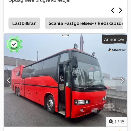
Opdag flere brugte køretøjer
6, 469 HK Indvendigt kamera Toilet Stikkontakt ved hver anden
plads TV Codpfx Aezqnrmelisrf Kaffemaskine 2 indstigningsdøre
Radio/CD Klimaanlæg Service og vedligeholdelse udført internt
Video tilgængelig Straks tilgængelig Beskrivelse: Volvo 9700
r
Lastbilkran
Scania Fastgørelses- / Redskabsdel / 
turistbus fra 2014. Straks leveringsklar. Euro 6-motor med 469 HK. I
alt 59 siddepladser med stikkontakter ved hver anden plads. Km:
Annoncer
826000 HK: 469 Syn: Ja EU-godkendt til: 30.06.2026 Egenvægt:
16900 kg Totalvægt: 24750 kg Nyttelast: 7775 kg Bredde: 255 cm
Længde: 1483 cm Euro: 6 Model: 9700 6x2 Turbuss – 59 sæder –
Euro 6 Gearkasse: Automat Antal sæder: 59 = Yderligere
oplysninger = Anvendelsesområde: Godstransport Kontakt ATS
Norway for yderligere oplysninger.
1
/
15