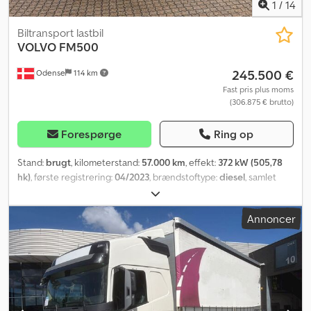
1
/
14
Biltransport lastbil
VOLVO
FM500
245.500 €
Odense
114 km
Fast pris plus moms
(306.875 € brutto)
Forespørge
Ring op
Stand:
brugt
, kilometerstand:
57.000 km
, effekt:
372 kW (505,78
hk)
, første registrering:
04/2023
, brændstoftype:
diesel
, samlet
vægt:
34.000 kg
, akslekonfiguration:
3 aksler
, geartype:
automatisk
, emissionsklasse:
Euro 6
, Produktionsår:
2023
, Udstyr:
Annoncer
ABS
,