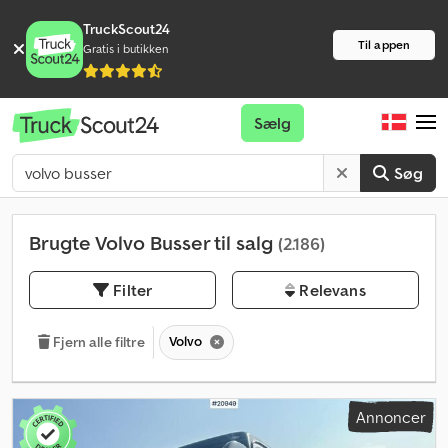
TruckScout24
Til appen
Gratis i butikken
Sælg
Søg
Brugte Volvo Busser til salg
(2.186)
Filter
Relevans
Volvo
Fjern alle filtre
Annoncer