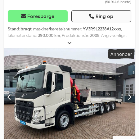
(50.914 € brutto)
Forespørge
Ring op
Stand:
brugt
, maskine/køretøjsnummer:
YV3R9L2238A12xxxx
,
kilometerstand:
390.000 km
, Produktionsår:
2008
, Angiv venligst
referencenummeret ved forespørgsel: 22666 Specifikationer:
Årgang: 2008 Kilometerstand: ca. 390.000 km Euro 5 4x2 420 HK
Annoncer
Bredde: 2550 mm Længde: 12300 mm Totalvægt: 19.000 kg
Bagakselbelastning: 13.930 kg Nyttelast: 4.995 kg Akselafstand:
6.200 mm AdBlue udskiftet Mikrofon Toilet Automatgear Dæk (se
billeder) Klimaanlæg Cedpfx Ajzqnvlslijrf Levering efter aftale
Beskrivelse: 2008 Volvo BM12M Carrus bus med 45+1+1 sæder. Der
er tale om en injektor. AdBlue medfølger ikke. Levering efter
aftale. Km: 390.000 HK: 420 Synet: Ja EU-godkendt til: 13.10.2026
Egenvægt: 13.930 kg Euro: 5 Model: BM12M Carrus bus med 45+1+1
sæder Gear: Automatisk Antal sæder: 47 = Yderligere information
= Anvendelsesformål: Godstransport Kontakt ATS Norway for flere
oplysninger.