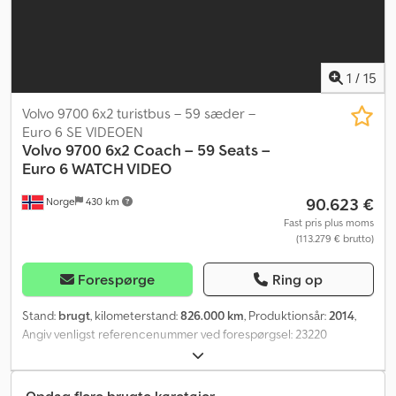
1.483 Euro: 6 Model: 9700 6x2 Turbus – 27 sæder – Skal ses! SE
VIDEO Gearkasse: Automatisk = Yderligere information =
Anvendelsesformål: Godstransport Kontakt ATS Norway for
yderligere information.
1
/
15
Volvo 9700 6x2 turistbus – 59 sæder –
Euro 6 SE VIDEOEN
Volvo
9700 6x2 Coach – 59 Seats –
Euro 6 WATCH VIDEO
90.623 €
Norge
430 km
Fast pris plus moms
(113.279 € brutto)
Forespørge
Ring op
Stand:
brugt
, kilometerstand:
826.000 km
, Produktionsår:
2014
,
Angiv venligst referencenummer ved forespørgsel: 23220
Specifikationer: Kilometerstand: 826.000 km Gearkasse:
Automatik Fuld luftaffjedring Retarder Dæk (se billeder) 6x2 med
styring på 3. aksel I alt 59 siddepladser (57 + 2) Lift til kørestol Euro