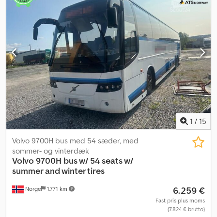
1
/
15
Volvo 9700H bus med 54 sæder, med
sommer- og vinterdæk
Volvo
9700H bus w/ 54 seats w/
summer and winter tires
6.259 €
Norge
1.771 km
Fast pris plus moms
(7.824 € brutto)