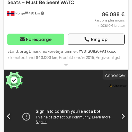
Seats – Must Be Seen! WATC
86.088 €
Norge
430 km
Fast pris plus moms
(107.610 € brutto)
Forespørge
Ring op
Stand:
brugt
, maskine/køretøjsnummer:
YV3T2U826FA17xxxx
,
kilometerstand:
840.000 km
, Produktionsår:
2015
, Angiv venligst
referencenummer på forespørgsel: 23816 Tekniske data
Kilometerstand: 840.000 km (kan stige) Gearkasse: Automatisk
Annoncer
Fuld luftaffjedring Retarder 6x2 Styret 3. aksel Gode dæk
Cjdszqntqopfx Alierf 27 siddepladser Mikrofon TV Stikdåse ved
hver siddeplads Toilet Køleskabsskuffe Akselafstand: 715 cm Euro
6, 388 hk Radio/CD Klimaanlæg Service og vedligeholdelse udført
af et lokalt værksted Klar til levering i juli Video tilgængelig
Beskrivelse Volvo 9700 turistbus, årgang 2015. Med kun 27
siddepladser og øget komfort tilbyder bussen en eksklusiv
indretning. Den er i øjeblikket i brug, men kan leveres i juli. Km:
840.000 HK: 387 Syn: Ja EU-godkendt til: 31.03.2027 Egenvægt:
17.050 Totalvægt: 24.750 Lastkapacitet: 7.625 Bredde: 255 Længde: