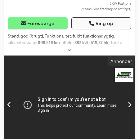
EXW Fast pris
(Moms ikke fradragsberettiget)
Forespørge
Ring op
Stand:
god (brugt)
, Funktionalitet:
fuldt funktionsdygtig
,
kilometerstand:
809.518 km
, effekt:
382 kW (519,37 hk)
, første
registrering:
03/2007
, brændstoftype:
diesel
, tomvægt:
14.670 kg
,
maksimal lastvægt:
17.330 kg
, samlet vægt:
32.000 kg
,
Annoncer
dækstørrelse:
385/65R22.5
, akslekonfiguration:
8x4
, akselafstand:
3.700 mm
, akselafstand:
3.700 mm
, næste syn (TÜV):
02/2027
,
brændstof:
diesel
, bremser:
retarder
, farve:
blå
, førerhus:
sovekabine
, geartype:
automatisk
, emissionsklasse:
Euro 5
,
affjedring:
stål-luft
, antal sæder:
2
, samlet længde:
9.300 mm
,
samlet bredde:
2.520 mm
, total højde:
3.600 mm
, Produktionsår:
2007
, Udstyr:
ABS, AdBlue, Tachograf, airbag, bordincomputer,
centrallås, differentialespær, ekstra forlygter, el-betjent spejl,
elektrisk rudehejs, fartpilot, fuld servicehistorik, klimaanlæg,
lastbilregistrering, parkeringsvarmer, retarder, servostyring,
sodfilter, spoiler, sædevarmer, trailertræk, tågelygter
, Model:
VOLVO FH520 -37 8X4 JOAB lift med styreaksel,