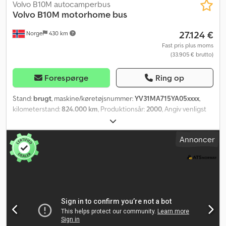
Volvo B10M autocamperbus
Volvo
B10M motorhome bus
27.124 €
Norge
430 km
Fast pris plus moms
(33.905 € brutto)
Forespørge
Ring op
Stand:
brugt
, maskine/køretøjsnummer:
YV31MA715YA05xxxx
,
kilometerstand:
824.000 km
, Produktionsår:
2000
, Angiv venligst
referencenummer ved forespørgsel: 22794 Specifikationer:
Kilometerstand: 824.000 km Gearkasse: manuel 6x2 Siddepladser:
Annoncer
14 Sovepladser: 4 (2 i køjeseng og 2 i dobbeltseng) Dæk (se
billeder) Luftaffjedring Zepro-løfteplatform Separat bagagerum
Indvendig højde: 2,2 m Køkken Toilet Bruser 300-liters vandtank
Kan leveres straks Beskrivelse: Volvo B10M campingbus fra år
2000. Bussen har 14 siddepladser og 4 sovepladser. TV, topmadras,
scooter og løst tilbehør medfølger ikke i salget. Straks
tilgængelig. Km: 824000 Syn: Nej EU-godkendt til: 14.03.2026
Egenvægt: 15220 Totalvægt: 23500 Nyttelast: 8205 Bredde: 255
Længde: 1375 Euro: 2 Model: B10M Campingbus – Leveres EU-