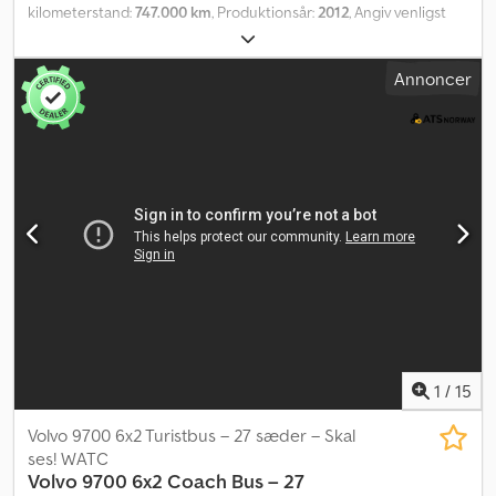
kilometerstand:
747.000 km
, Produktionsår:
2012
, Angiv venligst
referencenummeret ved forespørgsel: 23817 Tekniske data
Kilometerstand: ca. 747.000 km Gearkasse: Automatisk
Annoncer
Luftaffjedring Retarder Euro 5, 379 hk Gode dæk Toilet
Akselafstand: 667 cm 50 siddepladser Radio/CD Klimaanlæg Video
tilgængelig Crodpfx Aezqnw Nelisf Service og vedligeholdelse er
udført i et lokalt værksted Leveringsklar fra juli Beskrivelse Volvo
9700 turistbus, årgang 2012. Bussen har i alt 50 siddepladser.
Leveringsklar fra juli. Km: 747.000 HK: 379 Syn: Ja EU-godkendt til:
19.02.2027 Egenvægt: 13.260 Totalvægt: 19.000 Nyttelast: 5.665
Bredde: 255 Længde: 1.300 Euro: 5 Model: B9R 9700S turbus – 50
sæder – EU-godkendt. SE VIDEO Gearkasse: Automatisk Antal
siddepladser: 50 = Yderligere information = Anvendelsesformål:
Godstransport Kontakt ATS Norway for yderligere information.
1
/
15
Volvo 9700 6x2 Turistbus – 27 sæder – Skal
ses! WATC
Volvo
9700 6x2 Coach Bus – 27