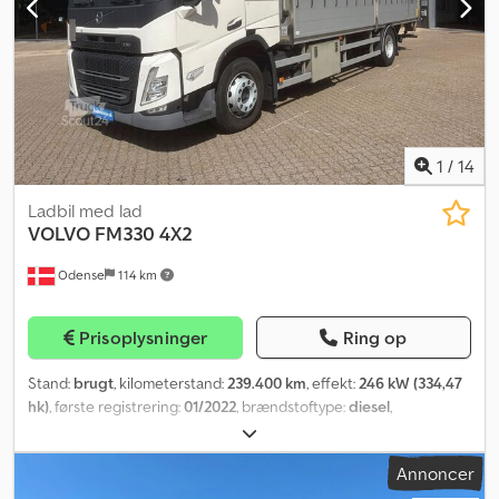
1
/
14
Ladbil med lad
VOLVO
FM330 4X2
Odense
114 km
Prisoplysninger
Ring op
Stand:
brugt
, kilometerstand:
239.400 km
, effekt:
246 kW (334,47
hk)
, første registrering:
01/2022
, brændstoftype:
diesel
,
akslekonfiguration:
2 aksler
, geartype:
automatisk
,
emissionsklasse:
Euro 6
, Produktionsår:
2022
, Udstyr:
ABS
,
Annoncer