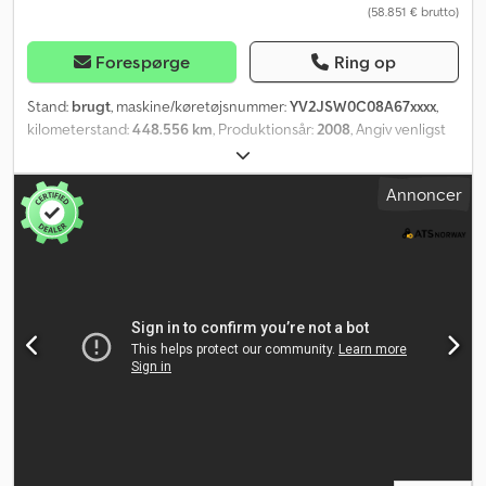
(58.851 € brutto)
Forespørge
Ring op
Stand:
brugt
, maskine/køretøjsnummer:
YV2JSW0C08A67xxxx
,
kilometerstand:
448.556 km
, Produktionsår:
2008
, Angiv venligst
referencenummeret ved forespørgsel: 21171
Lastbilspecifikationer: Produktionsår: 2008 Kilometerstand:
Annoncer
448.556 km I-Shift automatgear Effekt: 480 HK / 353 kW Træk: 6x2
Euro 4 motor Forhjulsaffjedring: stål Baghjulsaffjedring: luft Dæk
(se billeder) Samlet ladlængde (fuldt udtrukket): 7,442 m
Hydraulisk udskud: 1,5 m Nedklappelige sidevægge
Motorfejlmeddelelse (se billede) Centralsmøring Klimaanlæg
Radio Ekstra belysning Kranspecifikationer: Produktionsår: 2008
370.11/8S Certificeret til: 05/2027 Alle lejer i kranleddene er
udskiftet 8 hydrauliske udskud 1 manuelt udskud Spil frakoblet
(defekt) 4 støtteben Fjernbetjening Leveringsklar Beskrivelse:
Volvo FM480 kranbil med 37 tm Effer kran (begge årgang 2008) til
salg. Kranen har fået udskiftet alle ledlejer og er straks klar til
brug. Spillet er ude af drift på grund af defekt. Ifølge ejer fungerer
kranbilen ellers fejlfrit. Dog kan der forekomme fejl og mangler, og