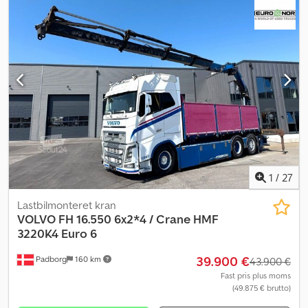
1
/
27
Lastbilmonteret kran
VOLVO
FH 16.550 6x2*4 / Crane HMF
3220K4 Euro 6
39.900 €
Padborg
160 km
43.900 €
Fast pris plus moms
(49.875 € brutto)