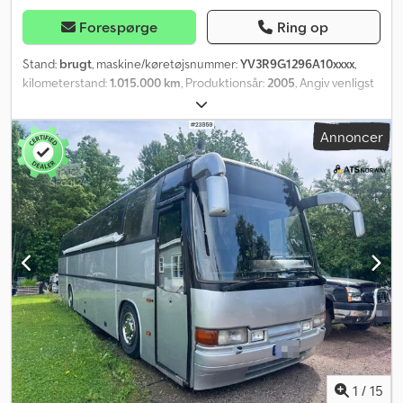
Forespørge
Ring op
Stand:
brugt
, maskine/køretøjsnummer:
YV3R9G1296A10xxxx
,
kilometerstand:
1.015.000 km
, Produktionsår:
2005
, Angiv venligst
referencenummeret ved forespørgsel: 20949 Specifikationer: -
Modelår: 2005 - Ikke EU-godkendt - Kilometertal: ca. 1.015.000 -
Annoncer
420 hk - 3 aksler - Dæk (se billeder) - Sommerdæk medfølger -
Højre baglygten er fjernet - Bakkamera - Lakken er begyndt at
skalle af - Automatgear - Klimaanlæg - Radio - Fejl ved
selvparkerende vinduesviskere - Luft i undervognens skiver - Kan
leveres omgående Beskrivelse: 2005 Volvo 9700H bus med 54
sæder, leveres inkl. både sommer- og vinterdæk. Bussen står på
vinterdæk nu, og ejeren oplyser, at sommerdækkene er i
fremragende stand. Der er fejl på de selvparkerende viskere.
Bussen vil blive rengjort indvendigt før salg. Kan leveres straks.
Codjzqnq Aopfx Aliorf Km: 1.015.000 Hk: 420 TÜV: Nej EU-godkendt
indtil: 25.06.2021 Egenvægt: 15.290 kg Totalvægt: 24.750 kg
Nyttelast: 9.385 kg Bredde: 255 cm Længde: 1.450 cm Euro: 3
Model: 9700H bus m/ 54 sæder m/ sommer- og vinterdæk
Gearkasse: Automatisk Antal siddepladser: 54 = Yderligere
1
/
15