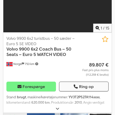
godkendt. Gearkasse: Manuel Antal siddepladser: 14 = Yderligere
information = Anvendelse: Godstransport Crodpfx Aozqnraslisf
Kontakt ATS Norway for yderligere oplysninger.
1
/
15
Volvo 9900 6x2 turistbus – 50 sæder –
Euro 5 SE VIDEO
Volvo
9900 6x2 Coach Bus – 50
Seats – Euro 5 WATCH VIDEO
89.807 €
Norge
753 km
Fast pris plus moms
(112.259 € brutto)
Forespørge
Ring op
Stand:
brugt
, maskine/køretøjsnummer:
YV3T2P527A114xxxx
,
kilometerstand:
620.000 km
, Produktionsår:
2010
, Angiv venligst
referencenummer ved forespørgsel: 23282 Tekniske data:
Kilometerstand: ca. 620.000 km Gearkasse: Automatgear Fuld