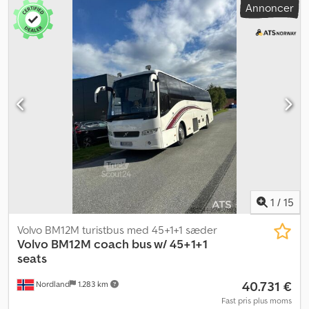
Annoncer
luftaffjedring Euro 5, 469 HK Retarder Dæk: se billeder 6x2 Styrbar
3. aksel Anhængerkobling I alt 50 siddepladser Stort bagagerum
Mikrofon Indvendigt kamera Minikøkken Toilet Køleskab foran
Radio/CD Klimaanlæg Service udført hos Team Verksted og Volvo
Motorvideo tilgængelig Leveringsklar med det samme
Beskrivelse: Velholdt Volvo 9900 turistbus fra 2010. Bussen har 50
siddepladser og er leveringsklar med det samme. Alle service er
udført hos Team Verksted og Volvo. Crodpjzqnrtjfx Alisf Km:
620000 HK: 469 Tage: Ja EU-godkendt til: 31.10.2026 Egenvægt:
16240 Totalvægt: 24750 Nyttelast: 8435 Bredde: 255 Længde: 1299
Euro: 5 Model: 9900 6x2 Turistbus – 50 sæder – Euro 5 SE VIDEO
Gearkasse: Automat = Yderligere oplysninger =
Anvendelsesformål: Godstransport Kontakt ATS Norway for
yderligere information.
1
/
15
Volvo BM12M turistbus med 45+1+1 sæder
Volvo
BM12M coach bus w/ 45+1+1
seats
40.731 €
Nordland
1.283 km
Fast pris plus moms