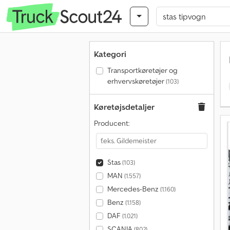
Kategori
Transportkøretøjer og
erhvervskøretøjer
(103)
Køretøjsdetaljer
Producent:
Stas
(103)
MAN
(1.557)
Mercedes-Benz
(1.160)
Benz
(1.158)
DAF
(1.021)
SCANIA
(802)