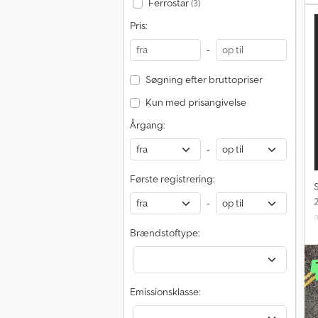
Ferrostar
(3)
F
Pris:
-
H
Søgning efter bruttopriser
Kun med prisangivelse
Årgang:
-
Første registrering:
-
a
Brændstoftype:
a
F
T
Emissionsklasse: