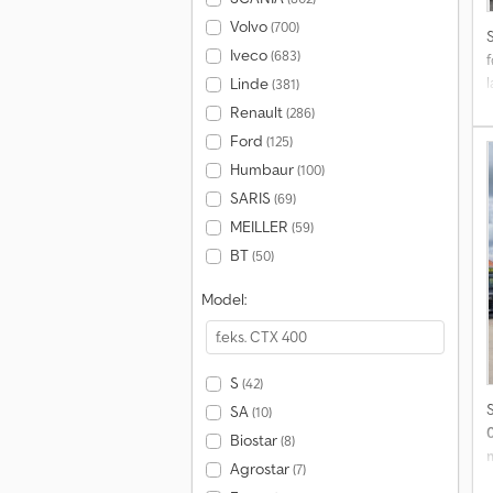
Volvo
(700)
Iveco
(683)
f
Linde
(381)
l
Renault
(286)
Ford
(125)
l
Humbaur
(100)
SARIS
(69)
MEILLER
(59)
g
BT
(50)
Model:
S
(42)
SA
(10)
Biostar
(8)
Agrostar
(7)