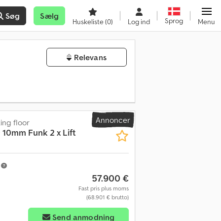
Søg
Sælg
Sprog
Huskeliste
(0)
Log ind
Menu
Relevans
Annoncer
ng floor
 10mm Funk 2 x Lift
m
57.900 €
Fast pris plus moms
(68.901 € brutto)
Send anmodning