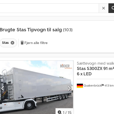
Brugte Stas Tipvogn til salg
(103)
Stas
Fjern alle filtre
Sættevogn med walki
Stas
S300ZX 91 m³
6 x LED
Quakenbrück
413 k
S
1
/
15