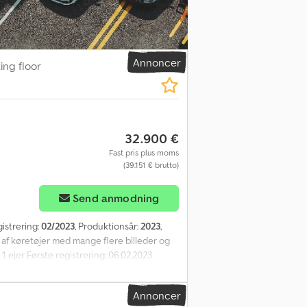
nster venstre: 9 mm; Dækmønster højre: 8 mm
mønster venstre: 8 mm; Dækmønster højre:
ljø Emissionsklasse: Euro 0
nerel tilstand: Gennemsnitlig Teknisk
ksomhedsoplysninger = Kleyn Trucks er en af
Annoncer
ng floor
lge mellem et konstant skiftende udvalg af
alle europæiske mærker og modelår samt
hurtigt skiftende udvalg • Genkendelig
i forstår vores kunder • Assistance med
knisk service • Sikkerheden ved "genkendelig
32.900 €
bud og et komplet lager: Leasing via Kleyn
Fast pris plus moms
else, og send en forespørgsel via vores
(39.151 € brutto)
Send anmodning
gistrering:
02/2023
, Produktionsår:
2023
,
 af køretøjer med mange flere billeder og
. ejer Første registrering: 06.02.2023
(kg): 42.000 Egenvægt (kg): 7.990
2,5 Akselkonfiguration: 3 aksler Jost
Annoncer
67) Bredde (m): 2,48 Længde (m): 13,50