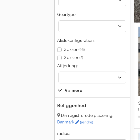
Geartype:
V
Akslekonfiguration:
p
3 akser
(96)
k
3 aksler
(2)
i
Affjedring:
k
Vis mere
Beliggenhed
Din registrerede placering:
i
Danmark
(ændre)
P
radius: