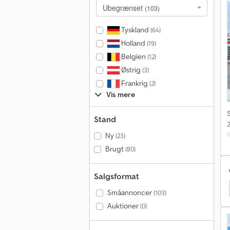
Ubegrænset
(103)
(
Tyskland
(64)
Holland
(19)
p
Belgien
(12)
D
a
Østrig
(3)
p
Frankrig
(2)
n
Vis mere
Stand
Ny
(23)
Brugt
(80)
Salgsformat
d
gn
Knapen Anhænger
Knapen Kowf Anhænger
s
Småannoncer
(103)
Auktioner
(0)