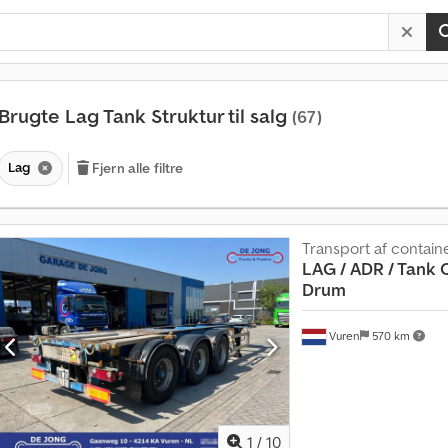
Brugte Lag Tank Struktur til salg
(67)
Lag
Fjern alle filtre
Transport af contain
LAG
/ ADR / Tank 
Drum
Vuren
570 km
M
1
/
10