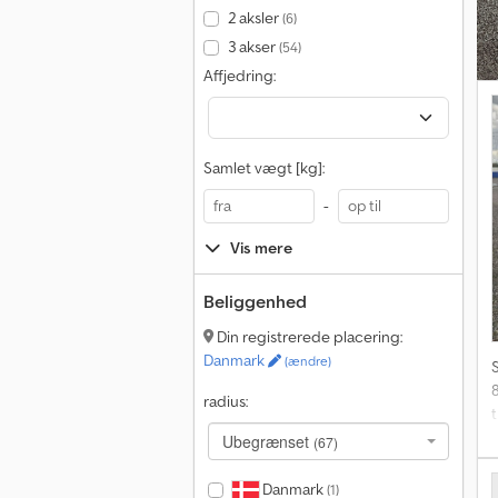
2 aksler
(6)
3 akser
(54)
Affjedring:
Samlet vægt [kg]:
-
Vis mere
Beliggenhed
Din registrerede placering:
Danmark
(ændre)
8
radius:
Ubegrænset
(67)
Danmark
(1)