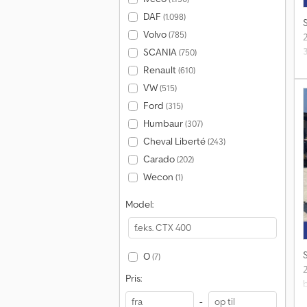
DAF
(1.098)
Volvo
(785)
2
SCANIA
(750)
T
Renault
(610)
VW
(515)
T
Ford
(315)
Humbaur
(307)
Cheval Liberté
(243)
Carado
(202)
Wecon
(1)
Model:
O
(7)
2
Pris:
-