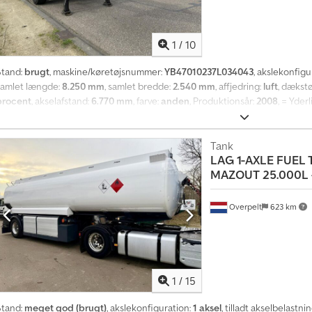
1
/
10
Stand:
brugt
, maskine/køretøjsnummer:
YB47010237L034043
, akslekonfigu
samlet længde:
8.250 mm
, samlet bredde:
2.540 mm
, affjedring:
luft
, dækstø
procent
, akselafstand:
6.770 mm
, farve:
anden
, Produktionsår:
2008
, = Yder
Luftaffjedring - Tromlebremser = Yderligere oplysninger = Dækstørrelse: 
Bremsesystem: Tromlebremser Egenvægt: 3.600 kg Csdpfx Ajymbhhod Nsrf L
Registreringsnummer: OK-33-BR
Tank
LAG
1-AXLE FUEL 
MAZOUT 25.000L - 
Overpelt
623 km
1
/
15
Stand:
meget god (brugt)
, akslekonfiguration:
1 aksel
, tilladt akselbelastnin