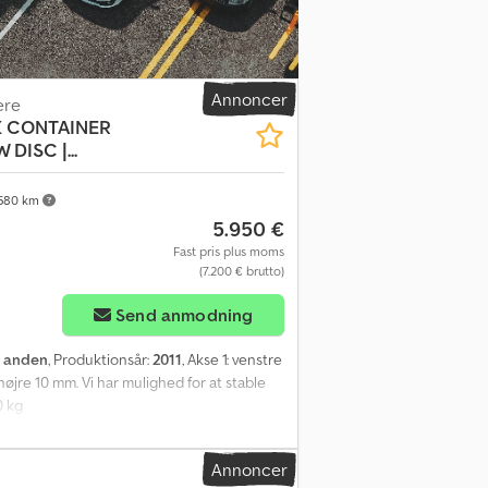
Annoncer
ere
K CONTAINER
DISC |...
580 km
5.950 €
Fast pris plus moms
(7.200 € brutto)
Send anmodning
:
anden
, Produktionsår:
2011
, Akse 1: venstre
øjre 10 mm. Vi har mulighed for at stable
0 kg
Annoncer