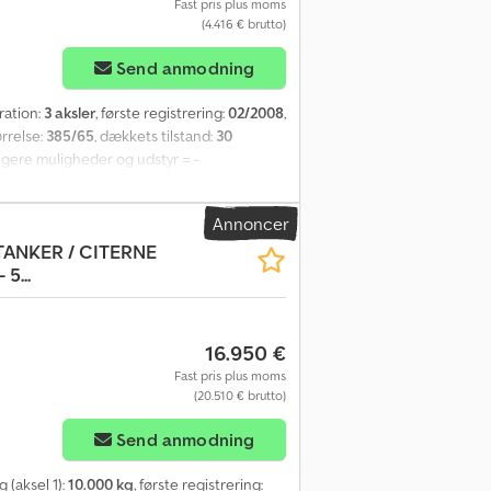
Fast pris plus moms
(4.416 € brutto)
Send anmodning
ration:
3 aksler
, første registrering:
02/2008
,
rrelse:
385/65
, dækkets tilstand:
30
ligere muligheder og udstyr = -
385/65 Akselmærke: BPW Dækprofil: 30%
asteevne: 35.400 kg Totalvægt: 39.000 kg
Annoncer
TANKER / CITERNE
5...
16.950 €
Fast pris plus moms
(20.510 € brutto)
Send anmodning
g (aksel 1):
10.000 kg
, første registrering: