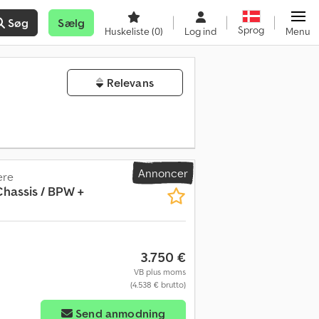
Søg
Sælg
Sprog
Huskeliste
(0)
Log ind
Menu
Relevans
Annoncer
ere
Chassis / BPW +
3.750 €
VB plus moms
(4.538 € brutto)
Send anmodning