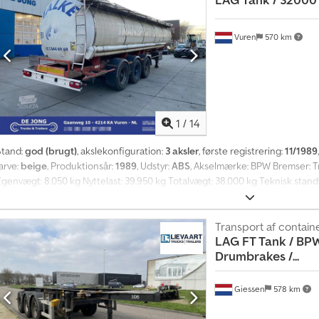
Vuren
570 km
1
/
14
Stand:
god (brugt)
, akslekonfiguration:
3 aksler
, første registrering:
11/1989
arve:
beige
, Produktionsår:
1989
, Udstyr:
ABS
, Akselmærke: BPW Bremser: Tr
Egenvægt: 8.050 kg Nyttelast: 39.950 kg Totalvægt: 38.000 kg Teknisk stand:
lere oplysninger. Codex H R Sqspfx Ad Nsrf = Yderligere muligheder og tilbe
Bemærkninger = ADR: FL-AT
Transport af contain
LAG
FT Tank / BPW
Drumbrakes /...
Giessen
578 km