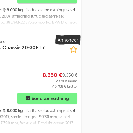
l 1):
9.000 kg
, tilladt akselbelastning (aksel
/2007
, affjedring:
luft
, dækstørrelse:
lse: 385/65R22.5 Akselmærke: BPW Bremser:
000 kg Bagerste aksel 2: Maks. aksellast:
g Nyttelast: 35.010 kg Totalvægt: 39.000 kg
Annoncer
 og udstyr = Credpfx Adezpw Hqs Nof - ADR -
ere
 Chassis 20-30FT /
er = ADR: FL AT OX
8.850 €
9.350 €
VB plus moms
(10.708 € brutto)
Send anmodning
l 1):
9.000 kg
, tilladt akselbelastning (aksel
/2017
, samlet længde:
9.730 mm
, samlet
:
7.790 mm
, farve:
grå
, Produktionsår:
2017
,
ivebremser Affjedring: Luftaffjedring