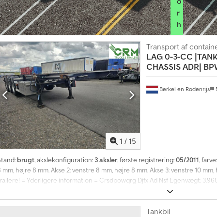
o
r
h
a
Transport af contain
n
LAG
0-3-CC |TAN
d
CHASSIS ADR| BPW 
l
e
Berkel en Rodenrijs
r
p
a
k
k
1
/
15
e
Stand:
brugt
, akslekonfiguration:
3 aksler
, første registrering:
05/2011
, farve
F
 mm, højre 8 mm. Akse 2: venstre 8 mm, højre 8 mm. Akse 3: venstre 10 mm, h
å
trailere! = Yderligere information = Crsdpowqrg Djfx Ad Nsf Egenvægt: 3.96
m
e
r
Tankbil
e