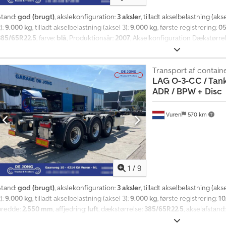
å
n
Stand:
god (brugt)
, akslekonfiguration:
3 aksler
, tilladt akselbelastning (akse
e
):
9.000 kg
, tilladt akselbelastning (aksel 3):
9.000 kg
, første registrering:
05
d
385/65R22.5
, farve:
blå
, Produktionsår:
2007
, Akselkonfiguration Dækstørre
l
romlebremser Affjedring: Luftaffjedring Bagerste aksel 1: Maks. aksellast: 9
i
9000 kg Bagerste aksel 3: Maks. aksellast: 9000 kg Vægte Egenvægt: 3.990 k
g
ilstand Teknisk tilstand: god Visuel tilstand: god = Yderligere muligheder
Transport af contain
t
LAG
O-3-CC / Tank
Elektronisk bremsesystem (EBS) - Luftaffjedring - Twistlocks = Bemærkning
o
ADR / BPW + Disc
v
e
Vuren
570 km
r
1
4
0
.
1
/
9
0
0
Stand:
god (brugt)
, akslekonfiguration:
3 aksler
, tilladt akselbelastning (akse
0
):
9.000 kg
, tilladt akselbelastning (aksel 3):
9.000 kg
, første registrering:
10
k
bredde:
2.550 mm
, affjedring:
luft
, dækstørrelse:
385/65R22.5
, akselafstand
ø
Akselkonfiguration Dækstørrelse: 385/65R22.5 Akselmærke: BPW Bremser: Sk
b