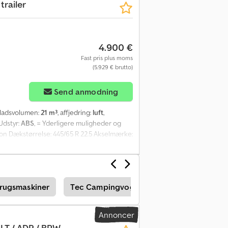
trailer
4.900 €
Fast pris plus moms
(5.929 € brutto)
Send anmodning
epladsvolumen:
21 m³
, affjedring:
luft
,
 Udstyr:
ABS
, = Yderligere muligheder og
tion Dækstørrelse: 445/65 R 22.5 Akselmærke:
 venstre: 70%; Dækprofil højre: 70% Vægte
tal kamre: 4 Stand Skader: ingen Crodpsy Rt
rugsmaskiner
Tec Campingvogn
Renders Rpcc An
Annoncer
 LT / ADR / BPW