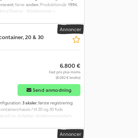
procent
, farve:
anden
, Produktionsår:
1994
,
edring Diverse - Skivebremser =
000 liter = Yderligere oplysninger =
00 kg Akselkonfiguration Dækstørrelse:
Annoncer
 Alufælge; Maks. aksellast: 10.000 kg
ontainer, 20 & 30
uel tilstand: meget god Skader: ingen
6.800 €
Fast pris plus moms
(8.092 € brutto)
Send anmodning
onfiguration:
3 aksler
, første registrering:
containerchassis / til 20 og 30 fods
s aksel/-er, alufælge, skivebremsesystem,
kan være folieret og/eller mærket med
-syn ønskes, udarbejder vi gerne et tilbud
Annoncer
ærket med reklame. Vores generelle