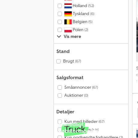
Holland
(52)
Tyskland
(6)
Belgien
(5)
Polen
(2)
Vis mere
Stand
Brugt
(67)
Salgsformat
Småannoncer
(67)
Auktioner
(0)
Detaljer
tur
Feldbinder Vedhænger
Feldbinder Tipvogn
Kun med billeder
(67)
Månedligt over 140.000
Kun med video
(9)
købsforespørgsler
Kun godkendte forhandlere
(2)