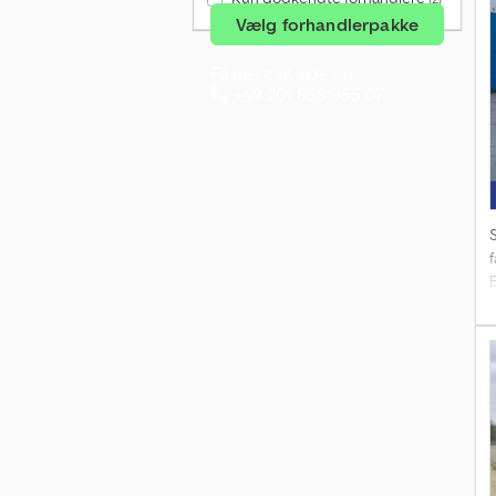
Vælg forhandlerpakke
Få mere at vide nu
+49 201 858 955 07
f
f