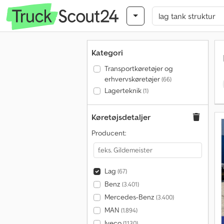
Kategori
Transportkøretøjer og
erhvervskøretøjer
(66)
Lagerteknik
(1)
Køretøjsdetaljer
Producent:
Lag
(67)
Benz
(3.401)
Mercedes-Benz
(3.400)
MAN
(1.894)
Iveco
(1.130)