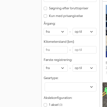
B
Søgning efter bruttopriser
3
Kun med prisangivelse
i
Årgang:
b
-
Kilometerstand [km]:
-
Første registrering:
-
2
Geartype:
T
k
y
Akslekonfiguration:
1 aksel
(3)