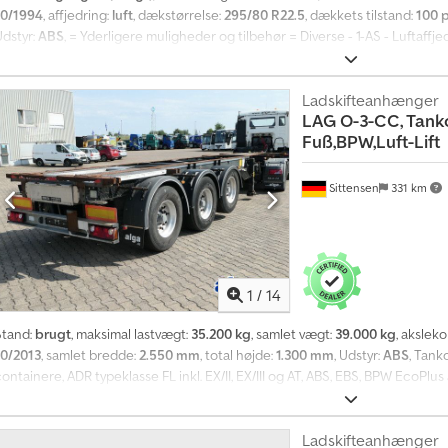
10/1994
, affjedring:
luft
, dækstørrelse:
295/80 R22.5
, dækkets tilstand:
100 
Udstyr:
ABS
, = Yderligere muligheder og tilbehør = Diverse - 1-AS - Luftaffj
Bemærkninger = Opbygning Byggeår: 1994 Volumen: 25 m3 Tankkapacitet: 25.
Codpjzdnb Iofx Ad Norf Tekniske oplysninger Chassis: STÅL Totalvægt: 22.0
295/80 R22.5 Akselmærke: SAF Dækmønster: 100% Bagaksel: Dobbeltmonteret;
Ladskifteanhænger
LAG
O-3-CC, Tankc
Funktionelt Opbygningsmærke: LAG Tilstand Teknisk tilstand: meget god Vis
Fuß,BPW,Luft-Lift
Identifikation Registreringsnummer: 1QDG239
Sittensen
331 km
1
/
14
Stand:
brugt
, maksimal lastvægt:
35.200 kg
, samlet vægt:
39.000 kg
, akslek
10/2013
, samlet bredde:
2.550 mm
, total højde:
1.300 mm
, Udstyr:
ABS
, Tank
ontainere, ADR typeklasse FL inkl. EX/II, EX/III og AT, ABS, EBS, BPW EcoPlu
luftaffjedring med hæve-/sænkefunktion, løfteaksel, støtteben, køretøjet 
eklame. SI84922 Vores tilbud er generelt uden nyt TÜV-syn. Hvis et nyt TÜV
gennem vores partner-værksteder! Køretøjet kan være folieret og/eller m
Ladskifteanhænger