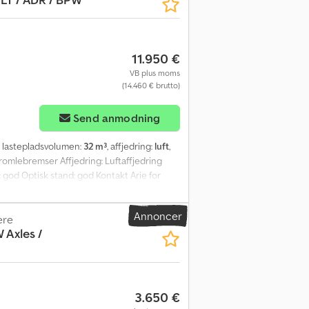
11.950 €
VB plus moms
(14.460 € brutto)
Send anmodning
, lastepladsvolumen:
32 m³
, affjedring:
luft
,
omlebremser Affjedring: Luftaffjedring
 god Optisk stand: god Kontakt Arie for
hør = - ADR - Luftaffjedring =
Annoncer
ere
 Axles /
3.650 €