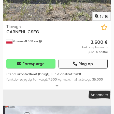
1
/
16
Tipvogn
CARNEHL
CSFG
3.600 €
Gniezno
668 km
Fast pris plus moms
(4.428 € brutto)
Forespørge
Ring op
Stand:
ukontrolleret (brugt)
, Funktionalitet:
fuldt
funktionsdygtig
, tomvægt:
7.500 kg
, maksimal lastvægt:
35.000
kg
, dækkets tilstand:
70 procent
, akslekonfiguration:
3 aksler
,
bremser:
anden
, affjedring:
luft
, samlet længde:
7.500 mm
, samlet
Annoncer
bredde:
2.500 mm
, tilladt akselbelastning (aksel 1):
8.000 kg
, tilladt
akselbelastning (aksel 2):
8.000 kg
, tilladt akselbelastning (aksel 3):
8.000 kg
, Produktionsår:
2006
, Til salg: Et robust treakslet chassis
fra det velrenommerede tyske firma CARNEHL, fremstillet af