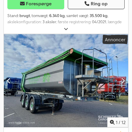
Forespørge
Ring op
Stand:
brugt
, tomvægt:
6.340 kg
, samlet vægt:
35.500 kg
,
akslekonfiguration:
3 aksler
, første registrering:
04/2021
, længde
af lastrum:
7.000 mm
, læsningsbredde:
2.340 mm
, lastepladshøjde:
1.770 mm
, lastepladsvolumen:
28 m³
, affjedring:
luft
, dækstørrelse:
Annoncer
385/65 R22,5
, farve:
grå
, Produktionsår:
2021
, kilometerstand:
451.820 km
, Udstyr:
ABS
, Egenvægt: 6340 kg, tilladt totalvægt:
35500 kg, lastrum (L B H): 7.000 mm x 2.340 mm x 1.770 mm,
dækstørrelse: 385/65 R22.5, lastrumvolumen: 28 m³, 1. aksel: , 2.
aksel: , 3. aksel: , luftaffjedring, påkørselsbeskyttelse, der kan
klappes ned, løfteaksel foran, elektronisk bremsesystem (EBS),
hængende bagklap, skydetag, platform, tilslutningsstik 1x15 og
2x7-polet, letmetalfælge. Du finder vores komplette udvalg af
køretøjer på . Ønsker du finansiering? Med vores værdiskabende
service tilbyder vi dig individuelle finansieringsmuligheder samt
fuldservice- og telematikydelser. Vi rådgiver dig gerne.
Cjdpfxjznrdzj Aqgerf
1
/
12