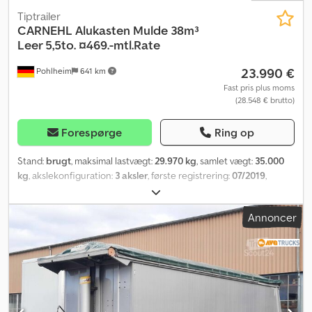
Tiptrailer
CARNEHL
Alukasten Mulde 38m³
Leer 5,5to. ¤469.-mtl.Rate
23.990 €
Pohlheim
641 km
Fast pris plus moms
(28.548 € brutto)
Forespørge
Ring op
Stand:
brugt
, maksimal lastvægt:
29.970 kg
, samlet vægt:
35.000
kg
, akslekonfiguration:
3 aksler
, første registrering:
07/2019
,
længde af lastrum:
8.300 mm
, læsningsbredde:
2.310 mm
,
lastepladshøjde:
1.970 mm
, lastepladsvolumen:
38 m³
, Udstyr:
ABS
,
Annoncer
KØRETØJSNUMMER: 2978 ----* Udvendigt udstyr: * Chassis af stål
* Hængende bagklap med tætningsliste * Ekstra låsebeslag til
bagklap * Arbejdsplatform med opstigning * Rullepresenning *
Lademanometer * Klapbar underkøringsbeskyttelse * Alufælge *
Opbevaringsboks * Anliggestige med beslag * Holder til kost og
skovl * Støtteben * LED-bakkelygter * Advarselstavle (A-tavle) ----
* Teknisk udstyr: * SAF-aksler med skivebremser * Alle