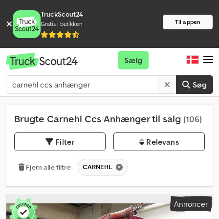
TruckScout24
Til appen
Gratis i butikken
Sælg
Søg
Brugte Carnehl Ccs Anhænger til salg
(106)
Filter
Relevans
CARNEHL
Fjern alle filtre
Annoncer