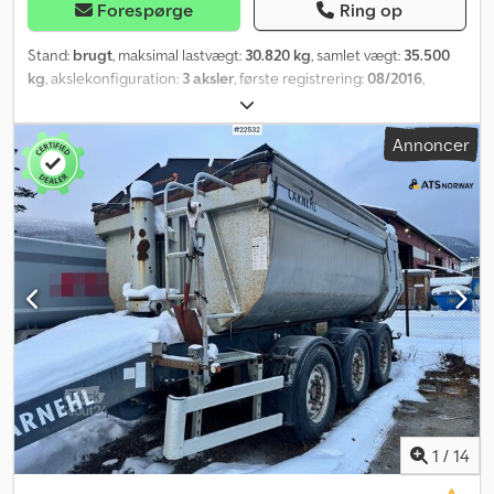
Forespørge
Ring op
Stand:
brugt
, maksimal lastvægt:
30.820 kg
, samlet vægt:
35.500
kg
, akslekonfiguration:
3 aksler
, første registrering:
08/2016
,
næste syn (TÜV):
11/2026
, længde af lastrum:
7.350 mm
,
læsningsbredde:
2.345 mm
, lastepladshøjde:
1.750 mm
,
Annoncer
lastepladsvolumen:
30 m³
, samlet længde:
8.700 mm
, samlet
bredde:
2.550 mm
, total højde:
3.350 mm
, Udstyr:
ABS
,
Aluminiumtipplad med en kapacitet på ca. 30 m³,
aluminiumchassis, bund af stålplade, rullepresenning, SAF-aksler,
aluminiumfælge, skivebremser, luftaffjedring med
hæve-/sænkeanordning, løfteaksel, automatisk sænkning af
luftaffjedringen ved tipning. Køretøjet kan beklædes med
reklamer og/eller påføres tekst. SI87163 Vores tilbud inkluderer
generelt ikke en ny TÜV-godkendelse. Hvis en ny TÜV-
godkendelse ønskes, fremsender vi gerne et tilbud fra vores
partnerværksteder. Køretøjet kan beklædes med reklamer
og/eller påføres tekst. Vores generelle leverings- og
betalingsbetingelser gælder. Csdpfozqif Isx Aqgjrf Vi udarbejder
gerne et finansierings- eller leasingtilbud til dette køretøj.
1
/
14
Kontakt os gerne!