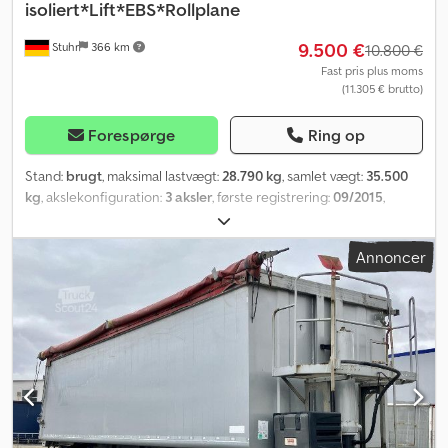
isoliert*Lift*EBS*Rollplane
9.500 €
Stuhr
366 km
10.800 €
Fast pris plus moms
(11.305 € brutto)
Forespørge
Ring op
Stand:
brugt
, maksimal lastvægt:
28.790 kg
, samlet vægt:
35.500
kg
, akslekonfiguration:
3 aksler
, første registrering:
09/2015
,
længde af lastrum:
7.500 mm
, læsningsbredde:
2.330 mm
,
lastepladshøjde:
1.450 mm
, lastepladsvolumen:
25 m³
, Udstyr:
ABS
,
Annoncer
? Isoleret stålhalskalmuldde ? Med løs last ? Klapbar
underkørselsværn ? Tromlebremser ? Platform Crsdpsxxv U Sofx
Aqgjf ? ABS ? Luft-liftaksel ? EBS ? Støtteben ? Rullepresenning ?
BPW-aksler Alle oplysninger uden garanti / Mellemhandel
forbeholdes.