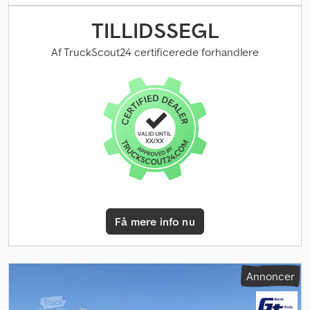
lastepladshøjde:
1.800 mm
, lastepladsvolumen:
31 m³
, 3-akslet
tiptrailer med aluminiums-kasse, lastevolumen ca. 31 m³,
TILLIDSSEGL
modsatrettet bagvæg, elektrisk skydetag, OKUSLIDE-indvendig
beklædning, stige med holder til venstre, 1. aksel løftbar. ----*
Af TruckScout24 certificerede forhandlere
Løfteaksel * BPW-aksler * Hæve- og sænkeanordning til
luftaffjedring * Skydetag * Skivebremser * Luftaffjedring *
Alufælge * EBS * Uden reservehjul Crsdjzag Erjpfx Aqgjf ----Salg
kun til erhvervsdrivende! Ingen garanti for oplysningerne!
Mellemsalg forbeholdes! Kun vores almindelige
forretningsbetingelser gælder! Vi udarbejder gerne et leasing-
eller finansieringstilbud.
Få mere info nu
Annoncer