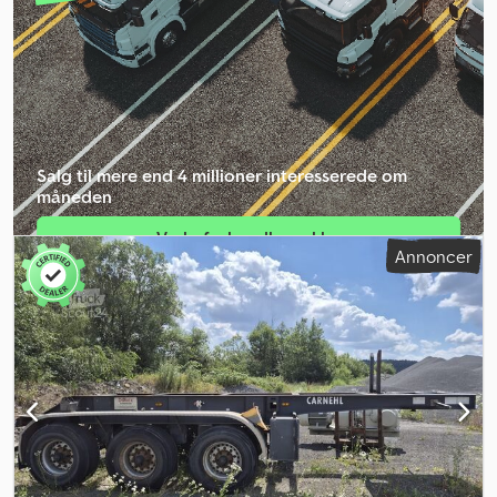
44.000 kg Nyttelast: 36.050 kg Bredde: 255 cm Længde: 870 cm
Model: 2-akslet tipanhænger – leveres EU-godkendt = Yderligere
information = Kontakt ATS Norway for yderligere oplysninger.
Salg til mere end 4 millioner interesserede om
måneden
Vælg forhandlerpakke
Annoncer
Opret enkeltannonce