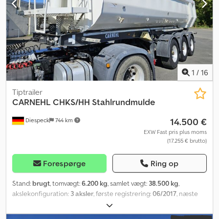
1
/
16
Tiptrailer
CARNEHL
CHKS/HH Stahlrundmulde
14.500 €
Diespeck
744 km
EXW Fast pris plus moms
(17.255 € brutto)
Forespørge
Ring op
Stand:
brugt
, tomvægt:
6.200 kg
, samlet vægt:
38.500 kg
,
akslekonfiguration:
3 aksler
, første registrering:
06/2017
, næste
syn (TÜV):
03/2027
, længde af lastrum:
7.350 mm
, læsningsbredde:
2.340 mm
, lastepladshøjde:
1.460 mm
, lastepladsvolumen:
24 m³
,