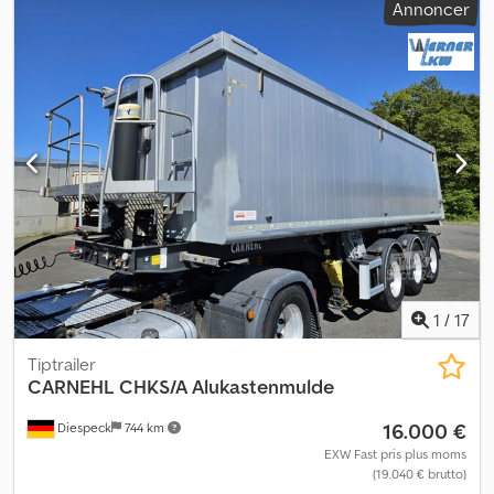
Annoncer
dækstørrelse:
385/65 R22,5
, farve:
hvid
, Udstyr:
ABS
,
Trommebremse EBS Nyttelast 32.300 kg Luftaffjedring med
løftefunktion Platform Rullepresenning BPW-aksler Crjdpezp
Icisfx Aqgef Nedhængsbeskyttelse, sammenklappelig Alufælge
Med forbehold for fejl
1
/
17
Tiptrailer
CARNEHL
CHKS/A Alukastenmulde
16.000 €
Diespeck
744 km
EXW Fast pris plus moms
(19.040 € brutto)