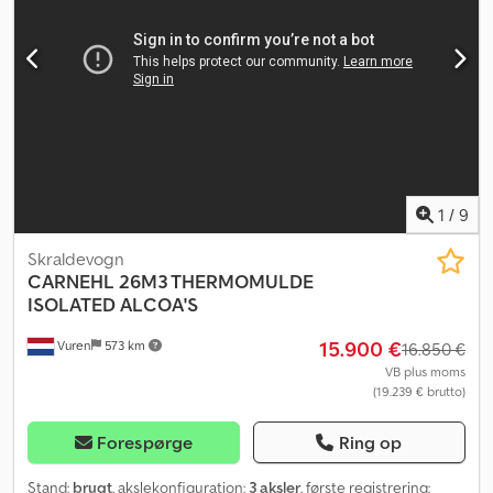
Førstegangsregistrering 2018 Presenning Løfteaksel Egenvægt
6.170 kg Totalvægt 38.500 kg Fejl og mangler forbeholdes. Vi tager
gerne dit brugte køretøj i bytte. Finansiering kan arrangeres
direkte hos os. GOLEC NUTZFAHRZEUGE GMBH Vi taler: tysk,
engelsk, spansk, polsk, ukrainsk, russisk, bulgarsk.
1
/
9
Skraldevogn
CARNEHL
26M3 THERMOMULDE
ISOLATED ALCOA'S
15.900 €
Vuren
573 km
16.850 €
VB plus moms
(19.239 € brutto)
Forespørge
Ring op
Stand:
brugt
, akslekonfiguration:
3 aksler
, første registrering: