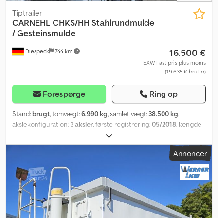
Tiptrailer
CARNEHL
CHKS/HH Stahlrundmulde
/ Gesteinsmulde
16.500 €
Diespeck
744 km
EXW Fast pris plus moms
(19.635 € brutto)
Forespørge
Ring op
Stand:
brugt
, tomvægt:
6.990 kg
, samlet vægt:
38.500 kg
,
akslekonfiguration:
3 aksler
, første registrering:
05/2018
, længde
af lastrum:
7.350 mm
, læsningsbredde:
2.340 mm
, lastepladshøjde:
1.460 mm
, lastepladsvolumen:
24 m³
, dækstørrelse:
385/65 R22,5
,
Annoncer
akselafstand:
1.310 mm
, farve:
hvid
, Udstyr:
ABS
, Skivebremser EBS
Nyttelast 31.510 kg Luftaffjedring med løftefunktion Bundplade: 7
mm + 6 mm forstærkning under bundpladen Hydraulisk bagklap
med svingfunktion Cedezp Nbaspfx Aqgjrf Rullepresenning
Platform SAF-aksler Alcoa aluminiumfælge Underkøringssikring,
sammenklappelig Med forbehold for fejl.