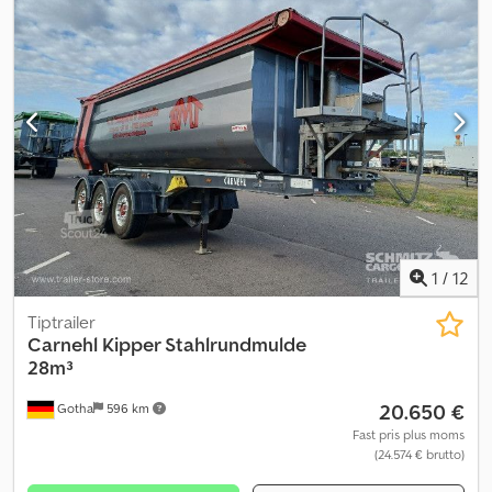
tilladt totalvægt: 35.500 kg, lastrum (L B H): 8.200 mm x 2.300 mm x
1.900 mm. Dækstørrelse: 385/65 R22.5, lastrumsvolumen: 35 m³, 1.
aksel: , 2. aksel: , 3. aksel: , luftaffjedring, klapbar
underrammebeskyttelse, løfteaksel foran, elektronisk
bremsesystem (EBS), værktøjskasse, pendelklap (liggende),
tagpresenning med rulle, platform, tilslutningsstik 1x15-polet,
alufælge. Se hele vores udbud af køretøjer på . Ønsker du
finansiering? Med vores Value Added Service tilbyder vi dig
individuelle finansieringsmuligheder, fuld service- og
telematikløsninger. Vi rådgiver dig gerne. Credjyg Ucxepfx Aqgef
1
/
12
Tiptrailer
Carnehl
Kipper Stahlrundmulde
28m³
20.650 €
Gotha
596 km
Fast pris plus moms
(24.574 € brutto)