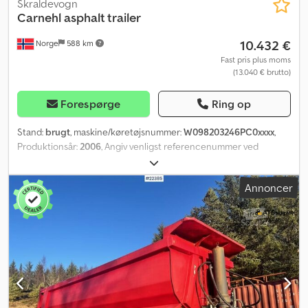
Skraldevogn
Carnehl
asphalt trailer
10.432 €
Norge
588 km
Fast pris plus moms
(13.040 € brutto)
Forespørge
Ring op
Stand:
brugt
, maskine/køretøjsnummer:
W098203246PC0xxxx
,
Produktionsår:
2006
, Angiv venligst referencenummer ved
forespørgsel: 22532 Specifikationer: 3-akslet Løfteaksel på 1. og 3.
aksel Luftstyret overdækning Hydraulisk bagklap Maks. nyttelast:
Annoncer
20.920 kg Dæk (se billeder) Klar til levering med det samme
Crjdszqrgbjpfx Aqgsf Beskrivelse: Asfaltanhænger fra 2006.
Traileren har stået i flere år og er ikke EU-godkendt. Klar til
omgående levering. TÜV: Nej EU-godkendt til: 05.06.2022
Egenvægt: 6080 kg Model: Asfalthenger = Yderligere oplysninger
= Kontakt ATS Norway for mere information.