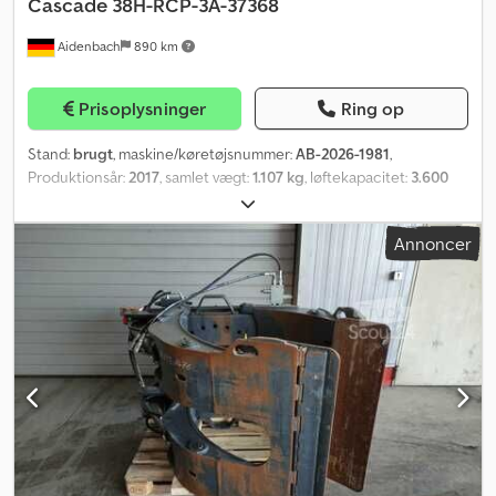
Cascade
38H-RCP-3A-37368
Aidenbach
890 km
Prisoplysninger
Ring op
Stand:
brugt
, maskine/køretøjsnummer:
AB-2026-1981
,
Produktionsår:
2017
, samlet vægt:
1.107 kg
, løftekapacitet:
3.600
kg
, gaffellængde:
1.200 mm
, gaflens bredde:
1.020 mm
,
lastcentrum:
800 mm
, produktbredde (maks.):
1.200 mm
,
Annoncer
Mellemsalg, ændringer og eventuelle fejl forbeholdes.
Påhængsudstyr leveres i den tilstand, det befinder sig i
(åbningsbredde: 440 til 1700 mm). Dkjdpfx Aozc Tfqol Asr