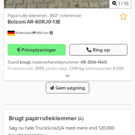
1
/
10
Papirrulle-klemmer, 360° roterende
Bolzoni
AR-60RJ0-13E
Aidenbach
890 km
Prisoplysninger
Ring op
Stand:
brugt
, maskine/køretøjsnummer:
AB-2024-1640
,
Produktionsår:
2019
, samlet vægt:
2.100 kg
, løftekapacitet:
6.500
kg
, lastcentrum:
650 mm
, produktbredde (maks.):
1.420 mm
,
Mellemsalg, ændringer og mulige fejl forbeholdes. Udstyret
sælges i den eksisterende tilstand. Dodpfx Alew Azd No Ajkr
Gem søgning
Brugt papirrulleklemmer
(4)
Søg nu hele TruckScout24 med mere end 120.000