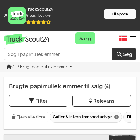
TruckScout24
Til appen
Gratis i butikken
Sælg
Søg
/ ... / Brugt papirrulleklemmer
Brugte papirrulleklemmer til salg
(4)
Filter
Relevans
Gafler & intern transportudstyr
Tilbehø
Fjern alle filtre