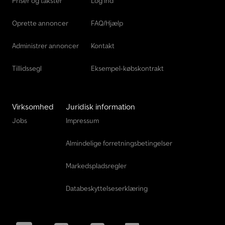
Priser og takster
Log ind
Oprette annoncer
FAQ/Hjælp
Administrer annoncer
Kontakt
Tillidssegl
Eksempel-købskontrakt
Virksomhed
Juridisk information
Jobs
Impressum
Almindelige forretningsbetingelser
Markedspladsregler
Databeskyttelseserklæring