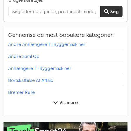
brugte køretøjer.
Søg
Gennemse de mest populære kategorier:
Andre Anhængere Til Byggemaskiner
Andre Saml Op
Anhængere Til Byggemaskiner
Bortskaffelse Af Affald
Bremer Rulle
Vis mere
Byggemaskiner Med Lav Læsser
Byt Kuffert På Kroppen
Chassis