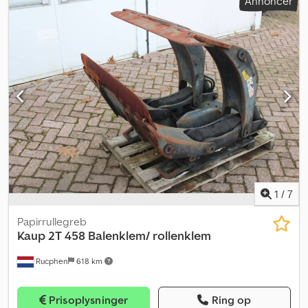
Annoncer
1
/
7
Papirrullegreb
Kaup
2T 458 Balenklem/ rollenklem
Rucphen
618 km
Prisoplysninger
Ring op