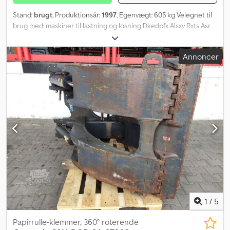
Stand:
brugt
, Produktionsår:
1997
, Egenvægt: 605 kg Velegnet til
brug med: maskiner til lastning og losning Dkedpfx Alsxv Rxts Asr
Kontakt J.A.J. Jansen for yderligere oplysninger.
Annoncer
1
/
5
Papirrulle-klemmer, 360° roterende