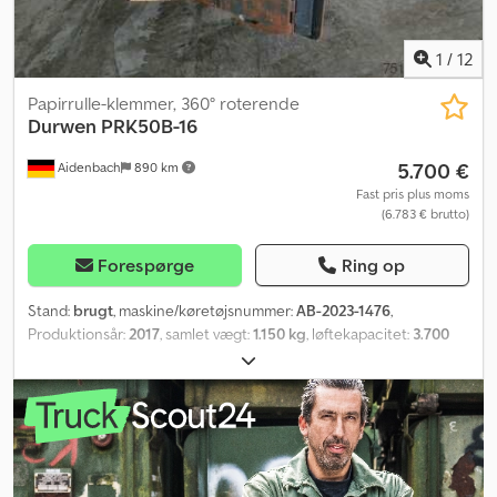
1
/
12
Papirrulle-klemmer, 360° roterende
Durwen
PRK50B-16
5.700 €
Aidenbach
890 km
Fast pris plus moms
(6.783 € brutto)
Forespørge
Ring op
Stand:
brugt
, maskine/køretøjsnummer:
AB-2023-1476
,
Produktionsår:
2017
, samlet vægt:
1.150 kg
, løftekapacitet:
3.700
kg
, lastcentrum:
800 mm
, Mellemsalg, ændringer og mulige fejl
forbeholdes. Dkodsw Ay Hcepfx Al Asr