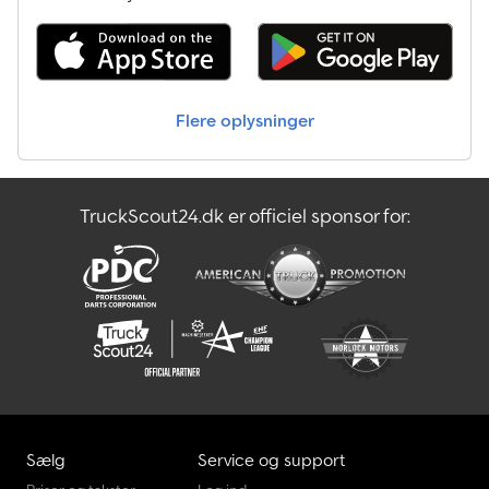
Rv Afhentning
Saml Op
Flere oplysninger
Transportteknik Til Landbrug
Udskifteligt Brændstof / Presenning
TruckScout24.dk er officiel sponsor for:
Vægte Og Vejeudstyr.
Wacker Rulle
Sælg
Service og support