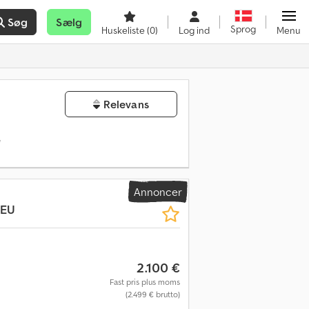
Søg
Sælg
Sprog
Huskeliste
(0)
Log ind
Menu
Relevans
e
Annoncer
NEU
2.100 €
Fast pris plus moms
(2.499 € brutto)
Anmod om flere billeder