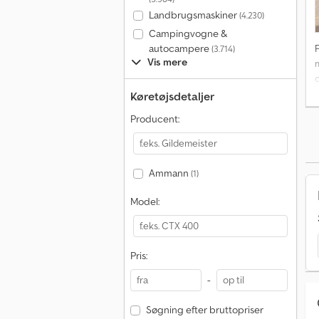
Landbrugsmaskiner
(4.230)
Campingvogne &
autocampere
(3.714)
Vis mere
c
Køretøjsdetaljer
Y
Producent:
Ammann
(1)
Model:
Pris:
-
Søgning efter bruttopriser