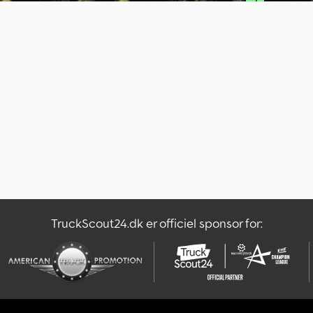
e
t
a
n
n
o
n
c
e
TruckScout24.dk er officiel sponsor for: