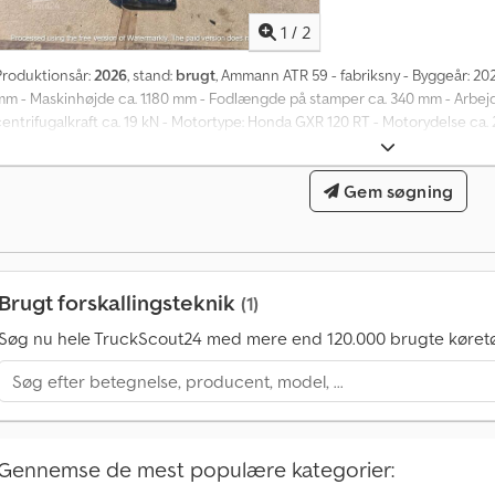
1
/
2
Produktionsår:
2026
, stand:
brugt
, Ammann ATR 59 - fabriksny - Byggeår: 20
mm - Maskinhøjde ca. 1.180 mm - Fodlængde på stamper ca. 340 mm - Arbej
entrifugalkraft ca. 19 kN - Motortype: Honda GXR 120 RT - Motorydelse ca. 2
mulig, omkostninger bæres af køber. Specifikationer, fejl og mellemsalg for
derligere oplysninger = Ny: Ja Kontakt Jens Schlüter for yderligere inform
Gem søgning
Brugt forskallingsteknik
(1)
Søg nu hele TruckScout24 med mere end 120.000 brugte køretø
Gennemse de mest populære kategorier: