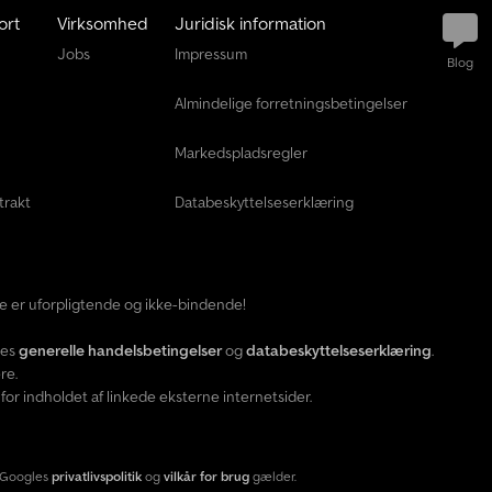
ort
Virksomhed
Juridisk information
Jobs
Impressum
Blog
Almindelige forretningsbetingelser
Markedspladsregler
trakt
Databeskyttelseserklæring
ide er uforpligtende og ikke-bindende!
res
generelle handelsbetingelser
og
databeskyttelseserklæring
.
re.
or indholdet af linkede eksterne internetsider.
 Googles
privatlivspolitik
og
vilkår for brug
gælder.