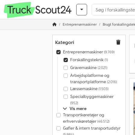
Entreprenørmaskiner
Brugt forskallingste
Kategori
Entreprenørmaskiner
(9.769)
Forskallingsteknik
(1)
Gravemaskine
(2.021)
Arbejdsplatforme og
transportplatforme
(2.016)
Læssemaskine
(1.503)
Specialbyggemaskiner
(952)
Vis mere
Transportkøretøjer og
erhvervskøretøjer
(46.512)
Gafler & intern transportudstyr
(5.984)