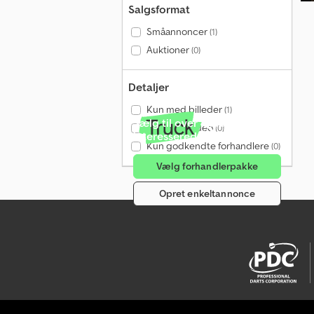
Salgsformat
Småannoncer
(1)
Auktioner
(0)
Detaljer
Kun med billeder
(1)
Sælg til over 4 millioner
Kun med video
(0)
interesserede om måneden
Kun godkendte forhandlere
(0)
Vælg forhandlerpakke
Opret enkeltannonce