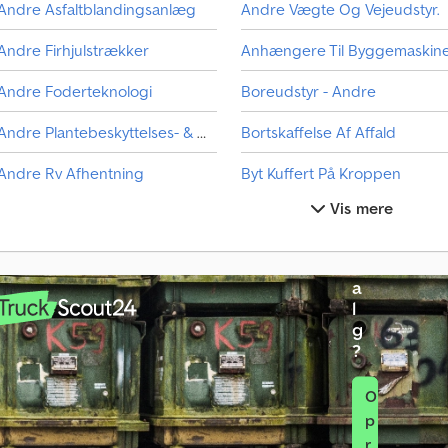
Andre Asfaltblandingsanlæg
Andre Vægte Og Vejeudstyr.
Andre Firhjulstrækker
Anhængere Til Byggemaskin
K
ø
Andre Foderteknologi
Boreudstyr - Andre
r
e
Andre Plantebeskyttelses- & Gødningsmaskine
Bortskaffelse Af Affald
t
ø
Andre Rv Afhentning
Byt Kuffert På Kroppen
j
t
Vis mere
Andre Saml Op
Front Gaffeltruck
i
l
Andre Skov
Frugt- Og Vinavlsmaskine
s
a
Andre Transportteknik Til Landbrug
Mobil Blandingsanlæg
l
g
Andre Udfyld Beholderen
Platform
?
O
p
r