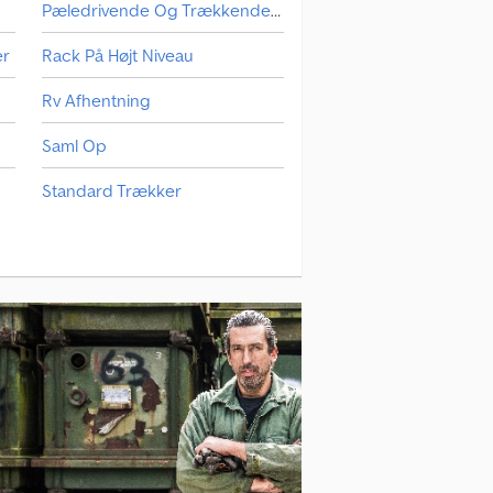
Pæledrivende Og Trækkende Enhed
er
Rack På Højt Niveau
Rv Afhentning
Saml Op
Standard Trækker
Transportteknik Til Landbrug
Vægte Og Vejeudstyr.