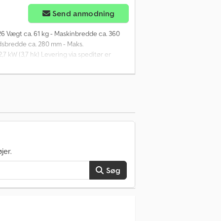
Send anmodning
26 Vægt ca. 61 kg - Maskinbredde ca. 360
dsbredde ca. 280 mm - Maks.
,7 kW (3,7 hk) Levering via speditør er
beholdes. Dkjdey U D Izopfx Ab Sor =
ation.
jer.
Søg