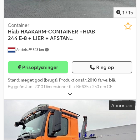
1
/
15
Container
Hiab
HAAKARM-CONTAINER +HIAB
244 E-8 + LIER + AFSTAN...
Andelst
543 km
Prisoplysninger
Ring op
Stand:
meget god (brugt)
, Produktionsår:
2010
, farve:
blå
,
Byggeår: Juni 2010 Dimensioner (L x B): 635 x 250 cm CE-
mærkning: Ja Teknisk stand: Meget god Visuel stand: Meget god
Moms/differentieret moms: Moms kan fradrages Kroghejs med
Annoncer
skovl + HIAB 244-8 HIAB 244-E8 8-dobbelt hydraulisk udskydelig
Fjernbetjening Hydraulisk spil Maksimal løftekapacitet: 8100 kg
Maksimal arbejdshøjde: 23 m Maksimal løftekapacitet ved 20,9 m:
480 kg Roider-fod Dimensioner i bunden: 470 cm bredde x 247 cm
Aftagelige aluminiumssider Samlet længde inkl. kran: 635 cm
Dkodpfx Aozcxbdenysr