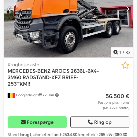
1
/
33
Kroghejselastbil
MERCEDES-BENZ
AROCS 2636L-6X4-
3M60 RADSTAND-KFZ BRIEF-
253TKM!!
56.500 €
Hooglede-gits
725 km
Fast pris plus moms
(68.365 € brutto)
Forespørge
Ring op
Stand:
brugt
, kilometerstand:
253.480 km
, effekt:
265 kW (360,30