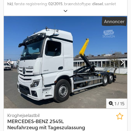
hk)
, første registrering:
02/2015
, brændstoftype:
diesel
, samlet
vægt:
26.000 kg
, akslekonfiguration:
3 aksler
, farve:
orange
,
geartype:
automatisk
, emissionsklasse:
Euro 6
, Udstyr:
ABS,
Annoncer
elektronisk stabilitetsprogram (ESP), klimaanlæg
, AROCS – TYSK
REGISTRERINGSDOKUMENT, 6X4, LUFTFJEDREDE BAGAKSLER,
SOLSKÆRM, RUNDTOM-BLINK, AKSLEAFSTAND 3,60 M,
ELEKTRISKE RUDE/SPEJLE, SÆDE-/SPEJLVARME, BAKKAMERA,
AUTOMATGEAR, FORSTÆRKET MOTORBREMSE,
SPÆRREDIFFENTIAL, ABS, ASR, ARBEJDSLYGTER, VÆRKTØJKASSE,
JUSTERBAR UNDERSTE BESKYTTELSE BAG, HYDRAULIK TIL BAG,
KLIMANLÆG, HIAB MULTILIFT XR21S46 KROGHEJS,
SKUBBEKROGE, HYDRAULISK CONTAINERSIKRING, GODE DÆK, 21
TONS KAPACITET. Djdpsym N H Sofx Anyokr FLERE VOGNE
TILGÆNGELIGE:
1
/
15
Kroghejselastbil
MERCEDES-BENZ
2545L
Neufahrzeug mit Tageszulassung