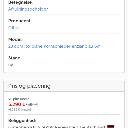
Betegnelse:
Afrullningsbeholder
Producent:
Other
Model:
23 cbm Rollplane Kornschieber enzianblau 6m
Stand:
ny
Pris og placering
VB plus moms
5.290 €
5.490 €
(6.295 € brutto)
Beliggenhed:
Gutenbergstr. 5, 93128 Regenstauf, Deutschland