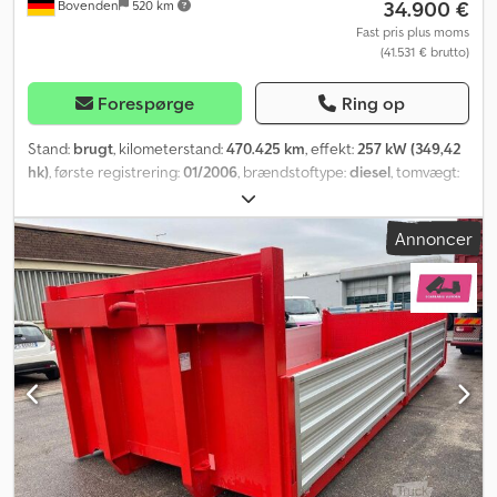
34.900 €
Bovenden
520 km
containerudstyr. Vi har et lager af over 50 lastbiler og over 150
containere med og uden kran, klar til levering. S.E.&O I
Fast pris plus moms
(41.531 € brutto)
betragtning af mængden af annoncer og detaljer, opfordrer
Aurora til at kontrollere rigtigheden af de angivne data med
salgspersonalet.
Forespørge
Ring op
Stand:
brugt
, kilometerstand:
470.425 km
, effekt:
257 kW (349,42
hk)
, første registrering:
01/2006
, brændstoftype:
diesel
, tomvægt:
14.220 kg
, maksimal lastvægt:
11.780 kg
, samlet vægt:
26.000 kg
,
akslekonfiguration:
6x4
, akselafstand:
4.200 mm
, bremser:
Annoncer
motorbremsning
, farve:
hvid
, førerhus:
dagkabine
, geartype:
mekanisk
, emissionsklasse:
Euro 3
, affjedring:
stål
, antal sæder:
2
,
samlet bredde:
3.800 mm
, Udstyr:
ABS, centrallås,
differentialespær, fartpilot, hydraulik, kabine, klimaanlæg, kran,
lavt støjniveau, trailertræk, tågelygter
, Køretøjsplacering:
Bovenden, administration, 1 x luftaffjedret sæde, bagrude,
elektriske sidespejle, opvarmede spejle, elektrisk rude venstre,
elektrisk rude højre, aircondition, solskærm, fartpilot, tryklufthorn,
16-trins gearkasse, ABS (antiblokeringssystem), kraftudtag,
centralsmøring, differentialespærre, tågeforlygter, advarselsblink,
bladfjedre, træk med luft- og lysforbindelse, kran bag kabinen,