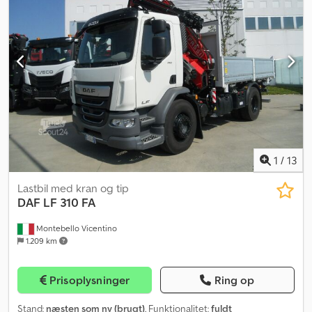
Slagvolumen 12.809 ccm 50 mm anhængertræk Hydraulik
(kraftudtag) EBS Navigationssystem Euro 6 C Nyttelast 17.500 kg
Klimaanlæg med automatik Dautel stålrundtip Hydraulisk bagklap,
pendulophængt Sadelplade Klapbart underrunbeskyttelse
Solskærm Rundblink Trykluft og strøm for anhængerdrift
Dksdpfxjvk Un So Anyjr Vægte: Anhængervægt SDAH: 18.000 kg
Anhængervægt: 55.000 kg Totalt vogntogsvægt: 68.000 kg
Trækkerens egenvægt: 11.990 kg Totalt vogntogsvægt: 64.000 kg
Der tages forbehold for fejl og mangler.
1
/
13
Lastbil med kran og tip
DAF
LF 310 FA
Montebello Vicentino
1.209 km
Prisoplysninger
Ring op
Stand:
næsten som ny (brugt)
, Funktionalitet:
fuldt