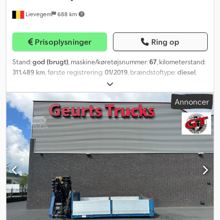
fordeler, varmeveksler, arbejdslygter styret fra fjernbetjeningen 3-
Lievegem
688 km
vejs tip, mærke TI&ESSE, længde 4.250 mm x bredde 2.550 mm,
sidepaneler i forstærket aluminium i dumper-udførelse, delt i 2
sektioner, højde 600 mm, bagklap kan åbnes op/ned og som
Prisoplysninger
Ring op
sidehængslet port Nyttelast: 7.000 kg Samlet køretøjslængde:
7.180 mm Kilometerstand: 8.900 Garanti indtil august 2027 eller op
Stand:
god (brugt)
, maskine/køretøjsnummer:
67
, kilometerstand:
til 200.000 km
311.489 km
, første registrering:
01/2019
, brændstoftype:
diesel
,
akslekonfiguration:
6x4
, brændstof:
diesel
, emissionsklasse:
Euro
6
, Produktionsår:
2019
, Mærke: M.A.N. Type: TGS 26.460 6x4
Annoncer
Årgang: 2019 Euro 6 Kilometertal: 311.489 Automatgear ID nr. 67
Dkodpfxeyuiu So Anyjr