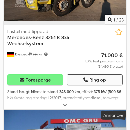
1
/
23
Lastbil med tippelad
Mercedes-Benz
3251 K 8x4
Wechselsystem
71.000 €
Diespeck
744 km
EXW Fast pris plus moms
(84.490 € brutto)
Forespørge
Ring op
Stand:
brugt
, kilometerstand:
348.600 km
, effekt:
375 kW (509,86
hk)
, første registrering:
12/2017
, brændstoftype:
diesel
, tomvægt:
14.500 kg
, samlet vægt:
32.000 kg
, dækstørrelse:
315/80 R22,5
,
akslekonfiguration:
8x4
, bremser:
retarder
, farve:
gul
, geartype:
Annoncer
automatisk
, affjedring:
stål-luft
, Udstyr:
ABS, differentialespær,
ekstra forlygter, fartpilot, lavt støjniveau, parkeringsvarmer,
retarder, trailertræk, traktionskontrol
, Ureatank (AdBlue)