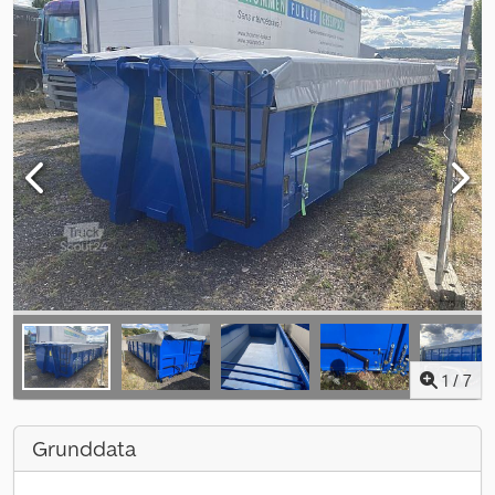
1
/
7
Grunddata