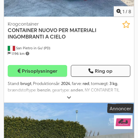
1
/
8
Krogcontainer
CONTAINER NUOVO PER MATERIALI
INGOMBRANTI A CIELO
San Pietro in Gu' (PD)
1.196 km
Prisoplysninger
Ring op
Stand:
brugt
, Produktionsår:
2024
, farve:
rød
, tomvægt:
3 kg
,
brændstoftype:
benzin
, geartype:
anden
, NY CONTAINER TIL
BULKMATERIALER, ÅBEN UDEN LÅG, MED TO BOGDØRE PÅ
FØRERSIDEN OG TO BOGDØRE BAGTIL Dodpfxevm Eraj Anyokr
Annoncer
REF.: 22-N-65 TYPE: Skiftelad C NY: ja LÅG: nej ÅBNING: To sidedøre
på førersiden og to bagdøre UDVENDIGE MÅL SAMLET LÆNGDE:
7,45 m UDVENDIG BREDDE PÅ LAD: 2,55 m FORSMEDESTOLPE
INDVENDIG / UDVENDIG: 2,20 m / 2,40 m BAGSMEDESTOLPE
INDVENDIG / UDVENDIG: 2,20 m / 2,40 m SIDESTOLPE INDVENDIG /