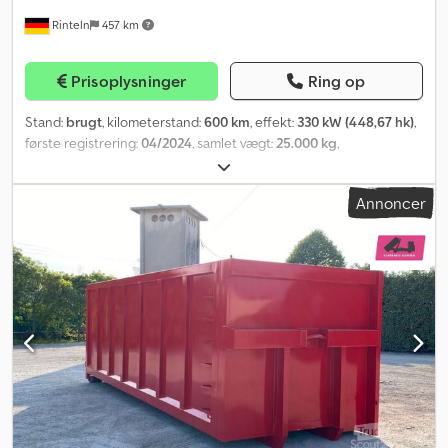
Rinteln
457 km
Prisoplysninger
Ring op
Stand:
brugt
, kilometerstand:
600 km
, effekt:
330 kW (448,67 hk)
,
første registrering:
04/2024
, samlet vægt:
25.000 kg
,
akslekonfiguration:
3 aksler
, Udstyr:
klimaanlæg,
parkeringsvarmer
, Mercedes Benz Actros 2545L, med Palfinger
Annoncer
PH T20 SLD kroghejsopbygning, hydraulisk forskydelig
underkøringsværn. Ved interesse bedes du anmode om en
detaljeret udstyrsliste for køretøjet. Tlf. Christian Bredemeier.
Dkjdpfx Anjuva A Ijyjr