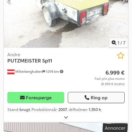
1
/
7
Andre
PUTZMEISTER
Sp11
6.999 €
Mitterberghutten
1.019 km
Fast pris plus moms
(8.399 € brutto)
Forespørge
Ring op
Stand:
brugt
, Produktionsår:
2007
, driftstimer:
1.350 h
,
Annoncer