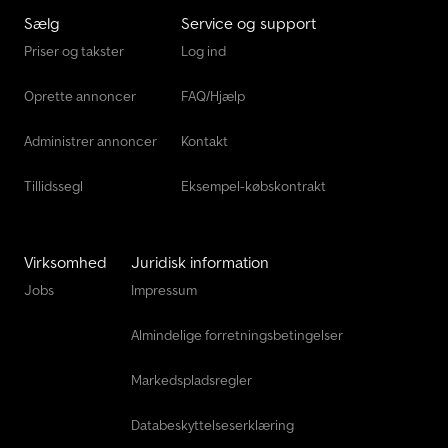
Sælg
Service og support
Priser og takster
Log ind
Oprette annoncer
FAQ/Hjælp
Administrer annoncer
Kontakt
Tillidssegl
Eksempel-købskontrakt
Virksomhed
Juridisk information
Jobs
Impressum
Almindelige forretningsbetingelser
Markedspladsregler
Databeskyttelseserklæring