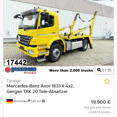
1
/
15
Tipvogn
Mercedes-Benz
Axor 1833 K 4x2,
Gergen TAK 20 Tele-Absetzer
19.900 €
Bovenden
520 km
Fast pris plus moms
(23.681 € brutto)