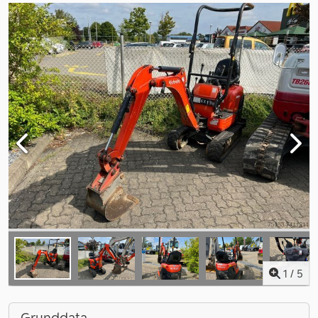
1
/
5
Grunddata