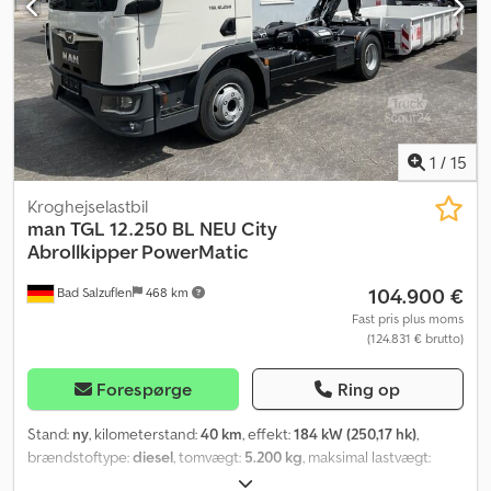
1
/
15
Kroghejselastbil
man
TGL 12.250 BL NEU City
Abrollkipper PowerMatic
104.900 €
Bad Salzuflen
468 km
Fast pris plus moms
(124.831 € brutto)
Forespørge
Ring op
Stand:
ny
, kilometerstand:
40 km
, effekt:
184 kW (250,17 hk)
,
brændstoftype:
diesel
, tomvægt:
5.200 kg
, maksimal lastvægt:
6.790 kg
, samlet vægt:
11.990 kg
, dækstørrelse:
265/70R17,5
,