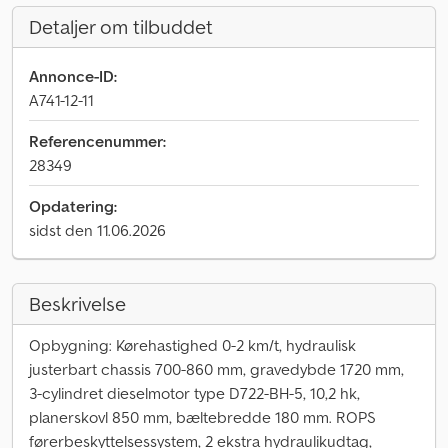
Detaljer om tilbuddet
Annonce-ID:
A741-12-11
Referencenummer:
28349
Opdatering:
sidst den 11.06.2026
Beskrivelse
Opbygning: Kørehastighed 0-2 km/t, hydraulisk
justerbart chassis 700-860 mm, grave­dybde 1720 mm,
3-cylindret dieselmotor type D722-BH-5, 10,2 hk,
planerskovl 850 mm, bæltebredde 180 mm. ROPS
førerbeskyttelsessystem, 2 ekstra hydraulikudtag,