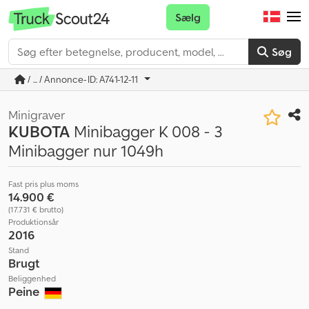
Sælg
Søg
/ ... / Annonce-ID: A741-12-11
Minigraver
KUBOTA
Minibagger K 008 - 3
Minibagger nur 1049h
Fast pris plus moms
14.900 €
(17.731 € brutto)
Produktionsår
2016
Stand
Brugt
Beliggenhed
Peine