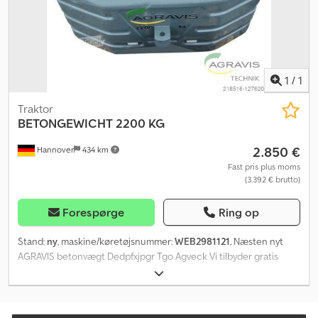
1
/
1
Traktor
BETONGEWICHT 2200 KG
2.850 €
Hannover
434 km
Fast pris plus moms
(3.392 € brutto)
Forespørge
Ring op
Stand:
ny
, maskine/køretøjsnummer:
WEB2981121
, Næsten nyt
AGRAVIS betonvægt Dedpfxjpgr Tgo Agveck Vi tilbyder gratis
forsendelse inden for Tyskland Direkte køb tilbud på ab-auction