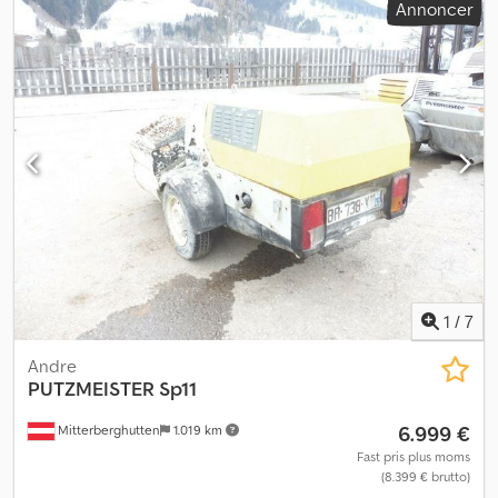
Annoncer
1
/
7
Andre
PUTZMEISTER
Sp11
6.999 €
Mitterberghutten
1.019 km
Fast pris plus moms
(8.399 € brutto)