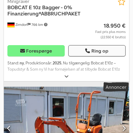
Minigraver
BOBCAT
E 10z Bagger - 0%
Finanzierung*ABBRUCHPAKET
18.950 €
Zirndorf
766 km
Fast pris plus moms
(22.550 € brutto)
Forespørge
Ring op
Stand:
ny
, Produktionsår:
2025
, Nu tilgængelig: Bobcat E10z –
Topudstyr & Som ny Vi har fornøjelsen af at tilbyde Bobcat E10z
med fremragende specialudstyr. Stand: Ny Tilgængelighed:
Omgående fra lager Hvorfor vælge Zirndorfer-Maschinenpark? *
Annoncer
Autoriseret forhandler for Bobcat & Montabert *
Familievirksomhed med over 45 års erfaring * Eget
specialværksted for dokumenteret kvalitet * Stort udvalg af nye
og brugte maskiner Finansiering, leasing eller leje med
forkøbsret? Intet problem – via vores partnerbanker finder vi den
rette løsning til dig. Vil du indbytte din brugte maskine? Vi tager
gerne din maskine i bytte til fair vilkår. Ekstraudstyr og tilbehør? Vi
tilbyder gerne yderligere monteringstilbehør og matching