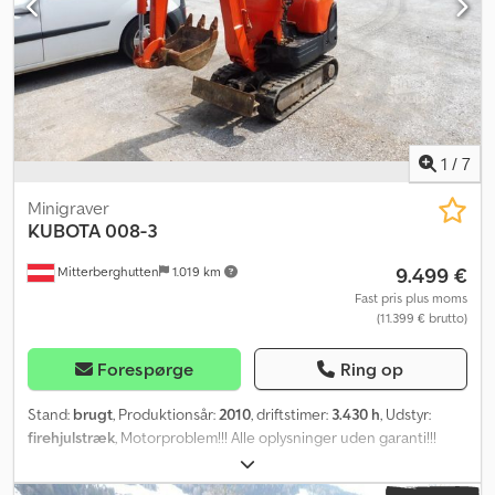
1
/
7
Minigraver
KUBOTA
008-3
9.499 €
Mitterberghutten
1.019 km
Fast pris plus moms
(11.399 € brutto)
Forespørge
Ring op
Stand:
brugt
, Produktionsår:
2010
, driftstimer:
3.430 h
, Udstyr:
firehjulstræk
, Motorproblem!!! Alle oplysninger uden garanti!!!
Placering: 5662 Hauserdorf, Bacherstr. 1 Djdpfx Asn Hzz Regveck