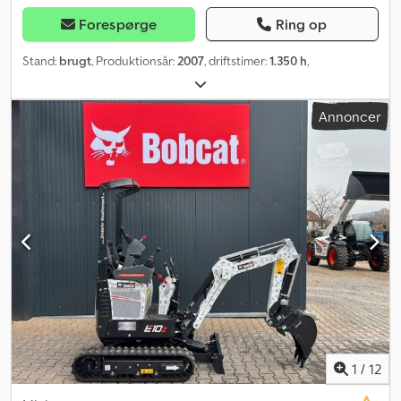
Forespørge
Ring op
Stand:
brugt
, Produktionsår:
2007
, driftstimer:
1.350 h
,
Annoncer
1
/
12