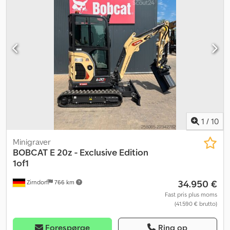
1
/
10
Minigraver
BOBCAT
E 20z - Exclusive Edition
1of1
34.950 €
Zirndorf
766 km
Fast pris plus moms
(41.590 € brutto)
Forespørge
Ring op