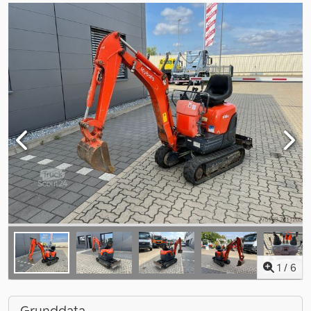
1
/
6
Grunddata