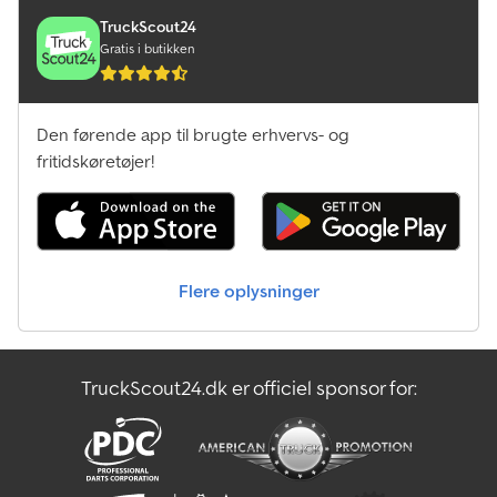
TruckScout24
Gratis i butikken
Den førende app til brugte erhvervs- og
fritidskøretøjer!
Flere oplysninger
TruckScout24.dk er officiel sponsor for: