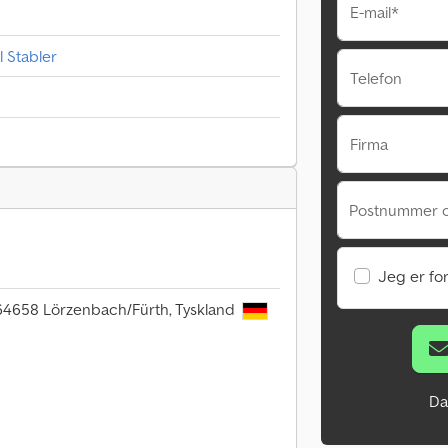
E-mail*
 Stabler
Telefon
Firma
Postnummer 
Jeg er fo
 64658 Lörzenbach/Fürth, Tyskland
Da