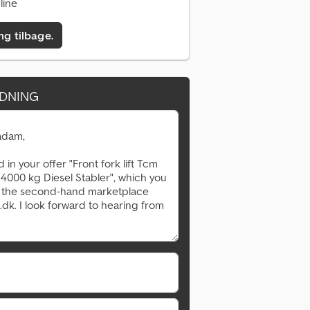
line
ing tilbage.
DNING