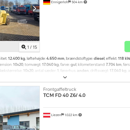
Ennigerloh
504 km
1
/
15
itet:
12.400 kg
, løftehøjde:
4.650 mm
, brændstoftype:
diesel
, effekt:
118 kW
ension:
10x20
, tomvægt:
17.040 kg
, farve:
gul
, kilometerstand:
7.704 km
, før
 dækstørrelse:
10x20
, antal sæder:
1
, førerhus:
anden
, driftsvægt:
17.040 kg
,
tter, kabine, trykluftbremse
, Kontaktperson salg: Frank Rau / russisk / eng
eftersyn/HU/SP/UVV, overførsel til havn 4-trins automatgear, diesel, grundfarv
estag, servostyring, video Csdpji A Eaysfx Alxsha Opbygningstype: Hyster H12
Frontgaffeltruck
TCM
FD 40 Z6/ 4.0
s forbehold for fejl og ændringer.
Liezen
1.022 km