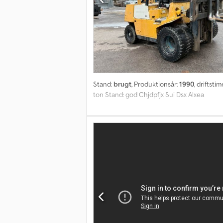
Stand:
brugt
, Produktionsår:
1990
, driftstim
ton Stand: god Chjdpfjx Sui Dsx Alxea