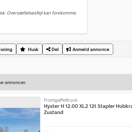
sk. Oversættelsesfejl kan forekomme.
isning
Husk
Del
Anmeld annonce
se annoncer.
Frontgaffeltruck
Hyster
H 12.00 XL2 12t Stapler Hubkra
Zustand