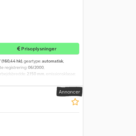
Prisoplysninger
 (160,44 hk)
, geartype:
automatisk
,
ste registrering:
06/2000
,
 arbejdsbredde:
2.150 mm
, emissionsklasse:
elsk / tysk - Bachar Ibrahim / arabisk /
e: gul, forakseldrift Ekstraudstyr:
Annoncer
.00 XL2, 12 t løftekapacitet, sporvidde 2150