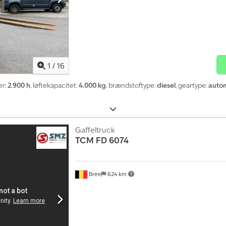
1
/
16
er:
2.900 h
, løftekapacitet:
4.000 kg
, brændstoftype:
diesel
, geartype:
autom
Gaffeltruck
TCM
FD 6074
Bree
624 km