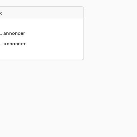
x
... annoncer
.. annoncer