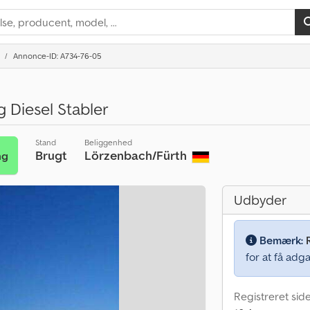
Annonce-ID: A734-76-05
 Diesel Stabler
Stand
Beliggenhed
Brugt
Lörzenbach/Fürth
ng
Udbyder
Bemærk:
for at få adga
Registreret sid