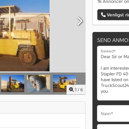
16 Annoncer on
Venligst r
SEND ANMO
Besked*
1
/
6
Navn*