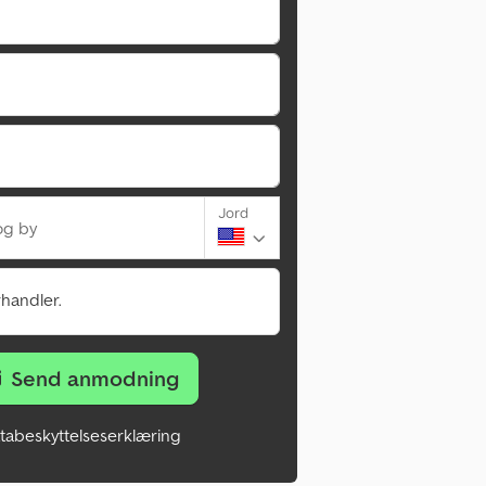
Jord
og by
rhandler.
Send anmodning
tabeskyttelseserklæring