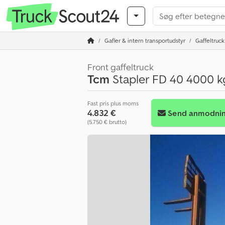
Gafler & intern transportudstyr
Gaffeltruck
Front gaffeltruck
Tcm
Stapler FD 40 4000 kg
Fast pris plus moms
4.832 €
Send anmodni
(5.750 € brutto)