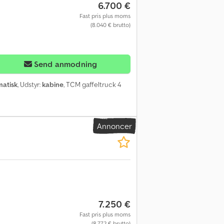
6.700 €
Fast pris plus moms
(8.040 € brutto)
Send anmodning
atisk
, Udstyr:
kabine
, TCM gaffeltruck 4
Annoncer
7.250 €
Fast pris plus moms
(8.772 € brutto)