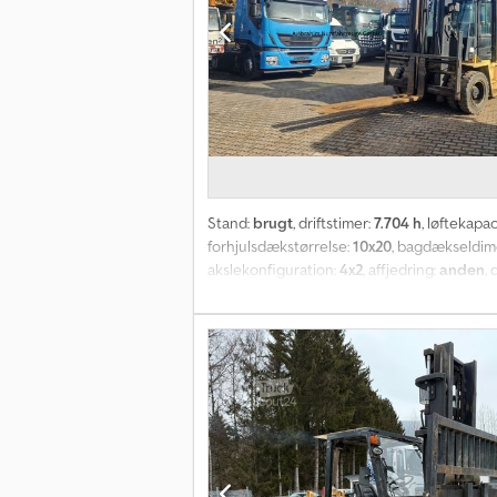
Stand:
brugt
, driftstimer:
7.704 h
, løftekapac
forhjulsdækstørrelse:
10x20
, bagdækseldim
akslekonfiguration:
4x2
, affjedring:
anden
,
ingen
, brændstof:
diesel
, Udstyr:
hovedbesky
engelsk / tysk - Registreringsservice, hoved
Trykluftbremse, køreklar, kabine, beskyttels
mm, løftehøjde 4650 mm, top stand Der tage